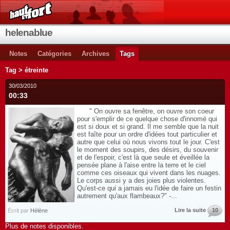
helenablue
Notes
Catégories
Archives
Tags
Tag > étreinte
30/03/2010
00:33
" On ouvre sa fenêtre, on ouvre son coeur
pour s'emplir de ce quelque chose d'innomé qui
est si doux et si grand. Il me semble que la nuit
est faîte pour un ordre d'idées tout particulier et
autre que celui où nous vivons tout le jour. C'est
le moment des soupirs, des désirs, du souvenir
et de l'espoir, c'est là que seule et éveillée la
pensée plane à l'aise entre la terre et le ciel
comme ces oiseaux qui vivent dans les nuages.
Le corps aussi y a des joies plus violentes.
Qu'est-ce qui a jamais eu l'idée de faire un festin
autrement qu'aux flambeaux?" -...
Lire la suite
10
Écrit par
Hélène
Plus de notes disponibles.