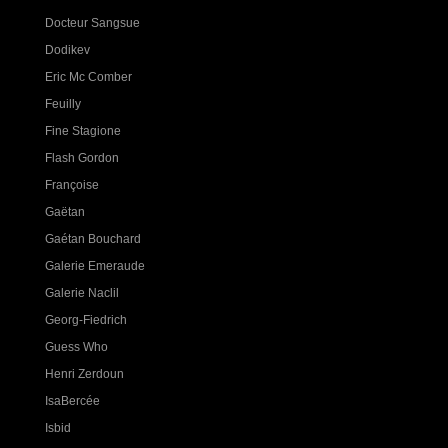
Docteur Sangsue
Dodikev
Eric Mc Comber
Feuilly
Fine Stagione
Flash Gordon
Françoise
Gaëtan
Gaétan Bouchard
Galerie Emeraude
Galerie Naclil
Georg-Fiedrich
Guess Who
Henri Zerdoun
IsaBercée
Isbid