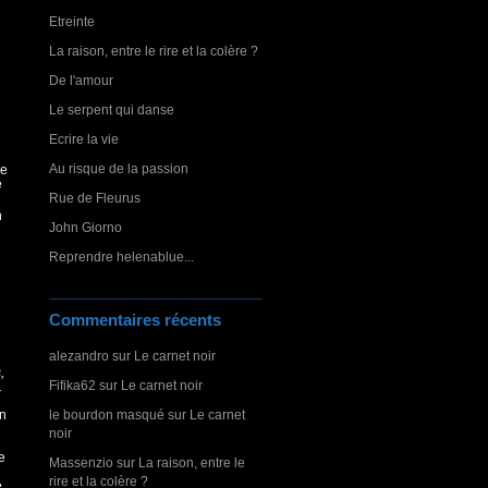
Etreinte
La raison, entre le rire et la colère ?
De l'amour
Le serpent qui danse
Ecrire la vie
Au risque de la passion
re
e
Rue de Fleurus
n
John Giorno
Reprendre helenablue...
Commentaires récents
alezandro
sur
Le carnet noir
,
Fifika62
sur
Le carnet noir
.
un
le bourdon masqué
sur
Le carnet
noir
e
Massenzio
sur
La raison, entre le
rire et la colère ?
e