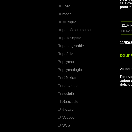
sais c’e
Livre
point e
mode
Musique
12:07 
pensée du moment
rencon
philosophie
11/05/
photographie
poésie
pour 
psycho
Au nom 
psychologie
Pour vo
réflexion
autour 
délicie
rencontre
société
Spectacle
théâtre
Voyage
Web