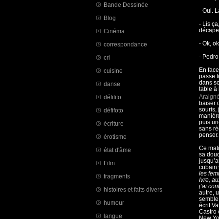
Bande Dessinée
- Oui. 
Blog
- Lis ç
décape,
Cinéma
- Ok, o
correspondance
- Pedro
cri
En face 
cuisine
passe t
dans so
danse
table à 
Araigné
défifito
baiser 
souris, 
défifoto
manière
puis un
écriture
sans rè
penser.
érotisme
Ce mati
état d'âme
sa douc
jusqu’a
Film
cubain 
les fem
fragments
Ivre, au
j’ai con
histoires et faits divers
autre, 
semble 
humour
écrit V
Castro 
langue
New Yor