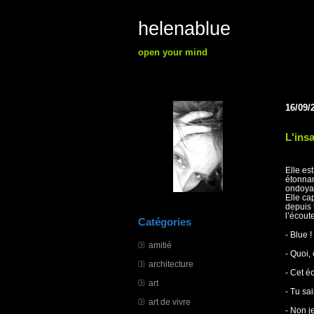
helenablue
open your mind
16/09/
L'ins
Elle es
étonnan
ondoyan
Elle ca
depuis 
l’écoute
Catégories
- Blue !
amitié
- Quoi,
architecture
- Cet é
art
- Tu sa
art de vivre
- Non je