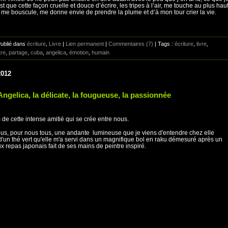
st que cette façon cruelle et douce d’écrire, les tripes à l’air, me touche au plus hau
t me bouscule, me donne envie de prendre la plume et d’à mon tour crier la vie.
Publié dans
écriture
,
Livre
|
Lien permanent
|
Commentaires (7)
| Tags :
écriture
,
livre
,
tre
,
partage
,
cuba
,
angelica
,
émotion
,
humain
2012
Angelica, la délicate, la fougueuse, la passionnée
de cette intense amitié qui se crée entre nous.
us, pour nous tous, une andante lumineuse que je viens d'entendre chez elle
d'un thé vert qu'elle m'a servi dans un magnifique bol en raku démesuré après un
ux repas japonais fait de ses mains de peintre inspiré.