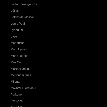
Le Tourne-à-gauche
Lélius
Lettres de Moscou
Louis-Paul
Lyberium
Lyse
Manouche
Marc Alpozzo
Marie Demers
Max Cat
Maxime Jobin
Métronomiques
Milena
Mokhtar El Amraoui
Parkane
Pat Caza