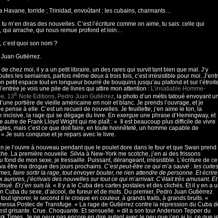
La Havane, torride ; Trinidad, envoûtant ; les cubains, charmants…
a, tu m’en diras des nouvelles. C’est l’écriture comme on aime, tu sais: celle qui
 qui arrache, qui nous remue profond et loin…
k, c’est quoi son nom ?
 Juan Gutiérrez.
de chez moi, il y a un petit libraire, un des rares qui survit tant bien que mal. J’y
outes les semaines, parfois même deux à trois fois, c’est irrésistible pour moi. J’ent
n petit espace tout en longueur bourré de bouquins jusqu’au plafond et sur l’étroit
l’entrée je vois une pile de livres qui attire mon attention :
L’insatiable Homme-
E
e, 13
Note Editions, Pedro Juan Gutiérrez
, la photo d’un métis tatoué envoyant u
d’une portière de vieille américaine en noir et blanc. Je prends l’ouvrage, et je
je pense à elle. C’est un recueil de nouvelles. Je feuillette, j’en aime le ton, la
 incisive, la rage qui se dégage du livre. En exergue une phrase d’Hemingway, et
e autre de Frank Lloyd Wright qui me plaît : « Il est beaucoup plus difficile de vivre
gles, mais c’est ce que doit faire, en toute honnêteté, un homme capable de
 » Je suis conquise et je repars avec le livre.
n je l’ouvre à nouveau pendant que le poulet dore dans le four et que Swan prend
he. La première nouvelle Silvia à New-York me scotche, j’en ai des frissons
u fond de mon sexe, je tressaille. Puissant, dérangeant, irrésistible. L’écriture de ce
va être ma drogue des jours prochains.
C’est peut-être ce qui m’a sauvé : les cuites
mes, faire sortir la rage, tout envoyer bouler, ne rien attendre de personne. Et écrire
x aurores, j’écrivais des nouvelles sur tout ce qui m’arrivait. C’était très amusant. Et
tinué. Et j’en suis là.
« Il y a le Cuba des cartes postales et des clichés. Et il y en a 
un Cuba du sexe, d’alcool, de fureur et de mots. Du premier, Pedro Juan Gutiérrez
tout ignorer, le second il le croque en couleur, à grands traits, à grands bruits. «
anessa Postec de Transfuge. « La rage de Gutiérrez contre la répression du Cuba d
est grisante. Crue. Choquante. Et sensuelle. » dit a son tour Anderson Tepper du
k Times. Je ne peux pas encore en dire autant avec le peu que j’en ai lu, ce que j