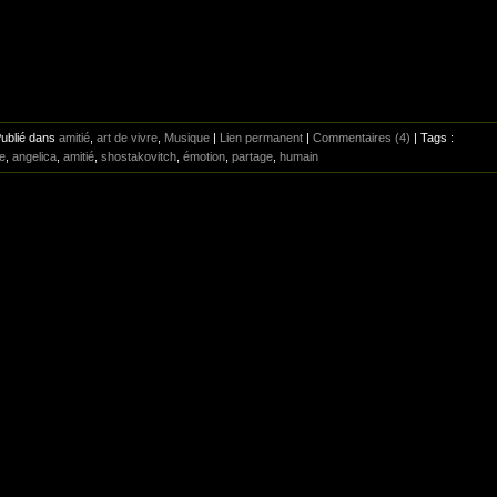
Publié dans
amitié
,
art de vivre
,
Musique
|
Lien permanent
|
Commentaires (4)
| Tags :
e
,
angelica
,
amitié
,
shostakovitch
,
émotion
,
partage
,
humain