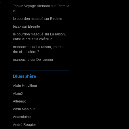
t
Tonkin Voyage Vietnam
sur
Ecrire la
vie
le bourdon masqué
sur
Etreinte
bizak
sur
Etreinte
le bourdon masqué
sur
La raison,
entre le rire et la colère ?
manouche
sur
La raison, entre le
rire et la colère ?
manouche
sur
De l'amour
Bluesphère
Alain Horvilleur
AlainX
Alterego
Amin Maalouf
Anacoluthe
André Rougier