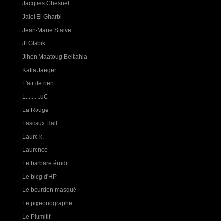
Jacques Chesnel
Jalel El Gharbi
Jean-Marie Staive
Jf Glabik
Jihen Maatoug Belkahla
Katia Jaeger
L'air de rien
L..........uC
La Rouge
Lascaux Hall
Laure k.
Laurence
Le barbare érudit
Le blog d'HP
Le bourdon masqué
Le pigeonographe
Le Plumitif