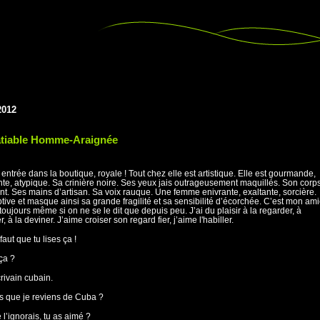
2012
atiable Homme-Araignée
t entrée dans la boutique, royale ! Tout chez elle est artistique. Elle est gourmande,
te, atypique. Sa crinière noire. Ses yeux jais outrageusement maquillés. Son corp
t. Ses mains d’artisan. Sa voix rauque. Une femme enivrante, exaltante, sorcière.
ptive et masque ainsi sa grande fragilité et sa sensibilité d’écorchée. C’est mon am
toujours même si on ne se le dit que depuis peu. J’ai du plaisir à la regarder, à
r, à la deviner. J’aime croiser son regard fier, j’aime l'habiller.
 faut que tu lises ça !
 ça ?
crivain cubain.
is que je reviens de Cuba ?
 l’ignorais, tu as aimé ?