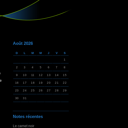
Août 2026
D
L
M
M
J
V
S
1
2
3
4
5
6
7
8
s
9
10
11
12
13
14
15
ie
16
17
18
19
20
21
22
23
24
25
26
27
28
29
30
31
Notes récentes
Le carnet noir