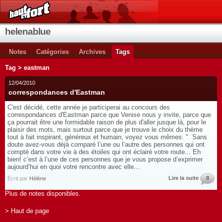
helenablue
Notes
Catégories
Archives
Tags
Tag > eastman
12/04/2010
correspondances d'Eastman
C'est décidé, cette année je participerai au concours des
correspondances d'Eastman parce que Venise nous y invite, parce que
ça pourrait être une formidable raison de plus d'aller jusque là, pour le
plaisir des mots, mais surtout parce que je trouve le choix du thème
tout à fait inspirant, généreux et humain, voyez vous mêmes: " Sans
doute avez-vous déjà comparé l’une ou l’autre des personnes qui ont
compté dans votre vie à des étoiles qui ont éclairé votre route... Eh
bien! c’est à l’une de ces personnes que je vous propose d’exprimer
aujourd’hui en quoi votre rencontre avec elle...
Lire la suite
8
Écrit par
Hélène
Plus de notes disponibles.
> Haut de page