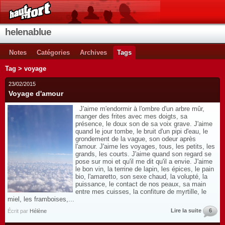
helenablue
Notes
Catégories
Archives
Tags
Tag > voyage
23/02/2015
Voyage d'amour
J'aime m'endormir à l'ombre d'un arbre mûr,
manger des frites avec mes doigts, sa
présence, le doux son de sa voix grave. J'aime
quand le jour tombe, le bruit d'un pipi d'eau, le
grondement de la vague, son odeur après
l'amour. J'aime les voyages, tous, les petits, les
grands, les courts. J'aime quand son regard se
pose sur moi et qu'il me dit qu'il a envie. J'aime
le bon vin, la terrine de lapin, les épices, le pain
bio, l'amaretto, son sexe chaud, la volupté, la
puissance, le contact de nos peaux, sa main
entre mes cuisses, la confiture de myrtille, le
miel, les framboises,...
Lire la suite
6
Écrit par
Hélène