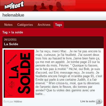
helenablue
Notes
Catégories
Archives
Tags
Tag > la solde
26/12/2011
La Solde
Je l'ai reçu, merci Mac . Je ne l'ai pas encore lu
mais, curieuse, je l'ai feuilleté. J'ai ouvert deux
trois fois au hasard le livre, j'aime bien faire ça,
ça me met en appétit. Je tombe page 23 sur la
pensée du mois, Février, " Quoique tu fasses,
ne le fais pas à moitié." Hé,hé, oui Bob, je suis
d'accord, oui Eric message reçu. Je souris. Je
feuillette encore l'engin et m'arrête page 91, c'est
Emile qui parle à une certaine Judith, il a l'air
énervé: " M'en crisse-tu, moé, que tu déverses
de l'arsenic dans le fleuve, dix tonnes par
année? Que tu violes des gamins avec une
batte...
Lire la suite
9
Écrit par
Hélène