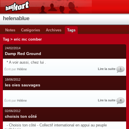
helenablue
Notes
Catégories
Archives
Tags
Tag > eric mc comber
24/02/2014
Damp Red Ground
* A voir aussi, chez lui .
Lire la suite
1
Écrit par
Hélène
18/06/2012
les oies sauvages
Lire la suite
4
Écrit par
Hélène
02/06/2012
choisis ton côté
- Choisis ton côté - Collectif international en appui au peuple