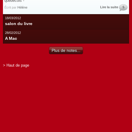
québécois -
Lire la suite
5
Écrit par
Hélène
18/03/2012
salon du livre
28/02/2012
A Mac
Plus de notes...
> Haut de page