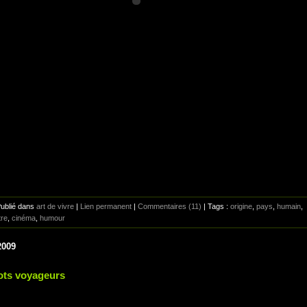
Publié dans
art de vivre
|
Lien permanent
|
Commentaires (11)
| Tags :
origine
,
pays
,
humain
,
tre
,
cinéma
,
humour
2009
ots voyageurs