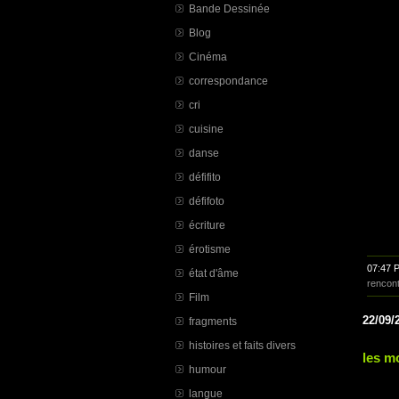
Bande Dessinée
Blog
Cinéma
correspondance
cri
cuisine
danse
défifito
défifoto
écriture
érotisme
07:47 
état d'âme
rencon
Film
22/09/
fragments
histoires et faits divers
les m
humour
langue