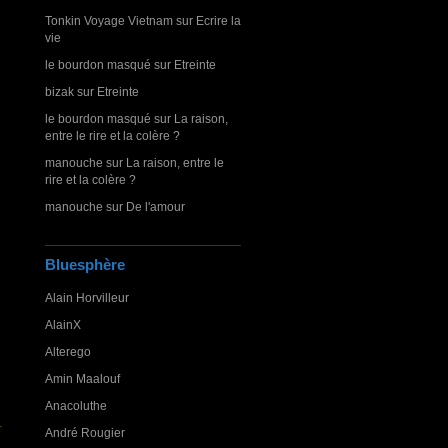
Tonkin Voyage Vietnam
sur
Ecrire la
vie
le bourdon masqué
sur
Etreinte
bizak
sur
Etreinte
le bourdon masqué
sur
La raison,
entre le rire et la colère ?
manouche
sur
La raison, entre le
rire et la colère ?
manouche
sur
De l'amour
Bluesphère
Alain Horvilleur
AlainX
Alterego
Amin Maalouf
Anacoluthe
André Rougier