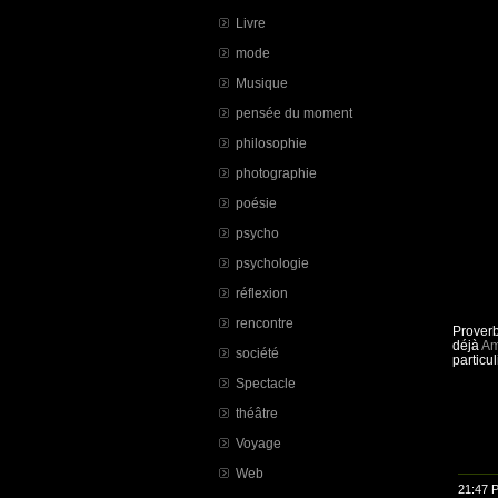
Livre
mode
Musique
pensée du moment
philosophie
photographie
poésie
psycho
psychologie
réflexion
rencontre
Proverb
déjà
Am
société
particu
Spectacle
théâtre
Voyage
Web
21:47 