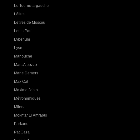
Le Tourne-à-gauche
Lélius
Lettres de Moscou
Louis-Paul
Lyberium
Lyse
Manouche
Marc Alpozzo
Marie Demers
Max Cat
Maxime Jobin
Métronomiques
Milena
Mokhtar El Amraoui
Parkane
Pat Caza