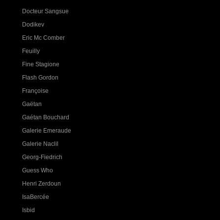
Docteur Sangsue
Dodikev
Eric Mc Comber
Feuilly
Fine Stagione
Flash Gordon
Françoise
Gaëtan
Gaétan Bouchard
Galerie Emeraude
Galerie Naclil
Georg-Fiedrich
Guess Who
Henri Zerdoun
IsaBercée
Isbid