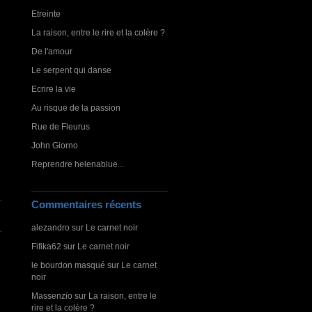
Etreinte
La raison, entre le rire et la colère ?
De l'amour
Le serpent qui danse
Ecrire la vie
Au risque de la passion
Rue de Fleurus
John Giorno
Reprendre helenablue...
Commentaires récents
alezandro
sur
Le carnet noir
Fifika62
sur
Le carnet noir
le bourdon masqué
sur
Le carnet
noir
Massenzio
sur
La raison, entre le
rire et la colère ?