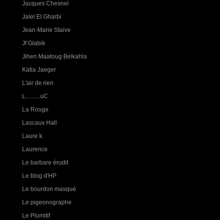
Jacques Chesnel
Jalel El Gharbi
Jean-Marie Staive
Jf Glabik
Jihen Maatoug Belkahla
Katia Jaeger
L'air de rien
L..........uC
La Rouge
Lascaux Hall
Laure k.
Laurence
Le barbare érudit
Le blog d'HP
Le bourdon masqué
Le pigeonographe
Le Plumitif