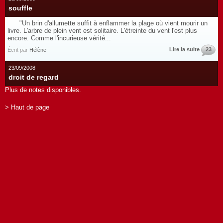
souffle
"Un brin d'allumette suffit à enflammer la plage où vient mourir un
livre. L'arbre de plein vent est solitaire. L'étreinte du vent l'est plus
encore. Comme l'incurieuse vérité...
Lire la suite
23
Écrit par
Hélène
23/09/2008
droit de regard
Plus de notes disponibles.
> Haut de page