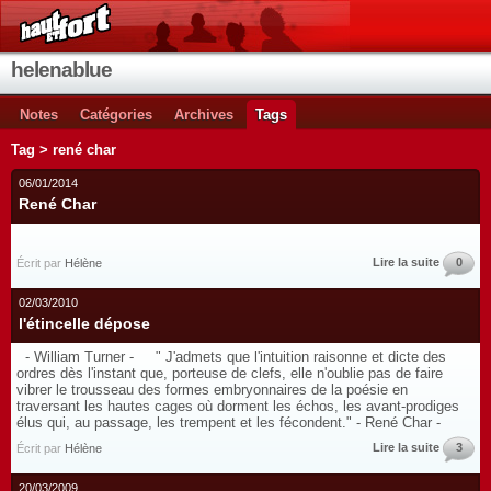
helenablue
Notes
Catégories
Archives
Tags
Tag > rené char
06/01/2014
René Char
Lire la suite
0
Écrit par
Hélène
02/03/2010
l'étincelle dépose
- William Turner - " J'admets que l'intuition raisonne et dicte des
ordres dès l'instant que, porteuse de clefs, elle n'oublie pas de faire
vibrer le trousseau des formes embryonnaires de la poésie en
traversant les hautes cages où dorment les échos, les avant-prodiges
élus qui, au passage, les trempent et les fécondent." - René Char -
Lire la suite
3
Écrit par
Hélène
20/03/2009