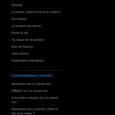
Etreinte
La raison, entre le rire et la colère ?
De l'amour
Le serpent qui danse
Ecrire la vie
Au risque de la passion
Rue de Fleurus
John Giorno
Reprendre helenablue...
Commentaires récents
alezandro
sur
Le carnet noir
Fifika62
sur
Le carnet noir
le bourdon masqué
sur
Le carnet
noir
Massenzio
sur
La raison, entre le
rire et la colère ?