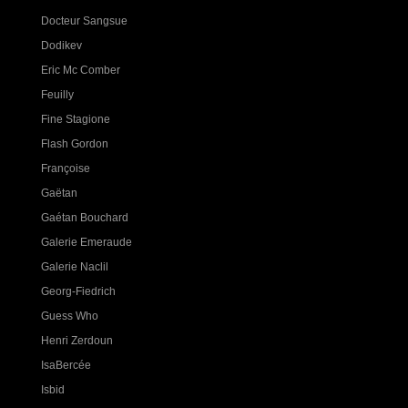
Docteur Sangsue
Dodikev
Eric Mc Comber
Feuilly
Fine Stagione
Flash Gordon
Françoise
Gaëtan
Gaétan Bouchard
Galerie Emeraude
Galerie Naclil
Georg-Fiedrich
Guess Who
Henri Zerdoun
IsaBercée
Isbid