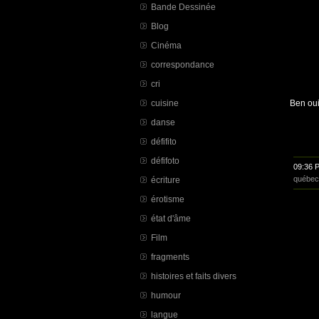
Bande Dessinée
Blog
Cinéma
correspondance
cri
cuisine
Ben oui
danse
défifito
défifoto
09:36 
québec
écriture
érotisme
état d'âme
Film
fragments
histoires et faits divers
humour
langue