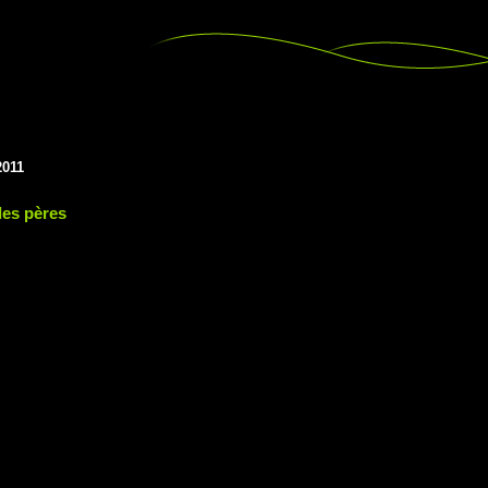
2011
des pères