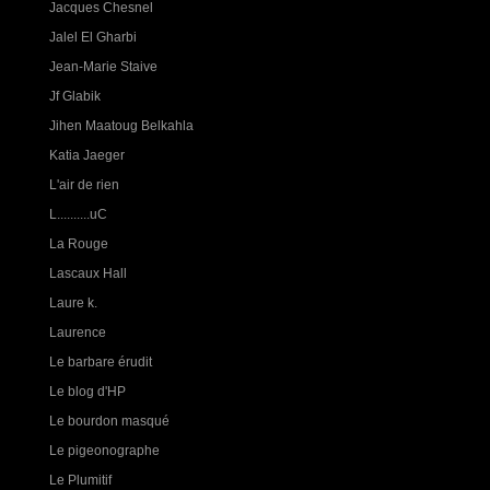
Jacques Chesnel
Jalel El Gharbi
Jean-Marie Staive
Jf Glabik
Jihen Maatoug Belkahla
Katia Jaeger
L'air de rien
L..........uC
La Rouge
Lascaux Hall
Laure k.
Laurence
Le barbare érudit
Le blog d'HP
Le bourdon masqué
Le pigeonographe
Le Plumitif