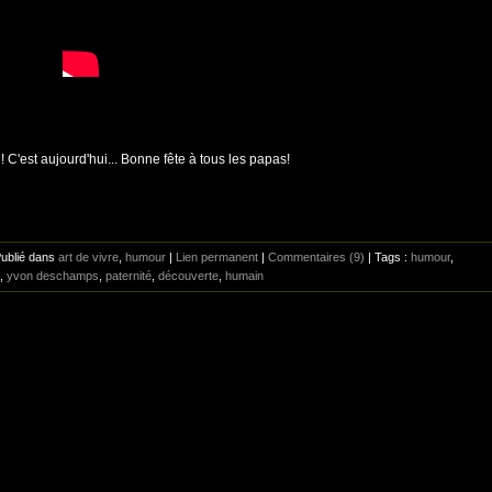
! C'est aujourd'hui... Bonne fête à tous les papas!
Publié dans
art de vivre
,
humour
|
Lien permanent
|
Commentaires (9)
| Tags :
humour
,
,
yvon deschamps
,
paternité
,
découverte
,
humain