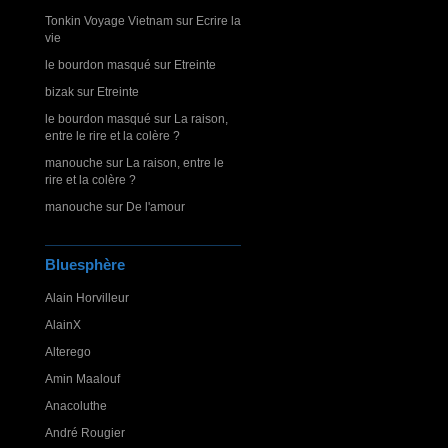
Tonkin Voyage Vietnam
sur
Ecrire la
vie
le bourdon masqué
sur
Etreinte
bizak
sur
Etreinte
le bourdon masqué
sur
La raison,
entre le rire et la colère ?
manouche
sur
La raison, entre le
rire et la colère ?
manouche
sur
De l'amour
Bluesphère
Alain Horvilleur
AlainX
Alterego
Amin Maalouf
Anacoluthe
André Rougier