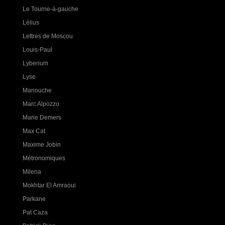
Le Tourne-à-gauche
Lélius
Lettres de Moscou
Louis-Paul
Lyberium
Lyse
Manouche
Marc Alpozzo
Marie Demers
Max Cat
Maxime Jobin
Métronomiques
Milena
Mokhtar El Amraoui
Parkane
Pat Caza