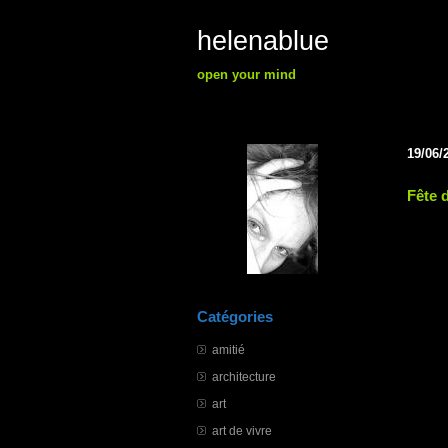
helenablue
open your mind
19/06/
Fête 
Catégories
amitié
architecture
art
art de vivre