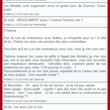
Les blondes sont supposées avoir un grand sens de l'humour. Ouais-
ouais.
Publié il y a 214 mois par Inuk.
@ Inuk : ABSOLUMENT exact !! surtout l'humour noir !!
Publié il y a 214 mois par helenablue.
A helena
Pas du tout de contentieux avec Baltha, je m'inquiète pour lui ! A côté
de lui, Charlot est dans une position des plus confortables.
Peut-être qu'il en a un (de contentieux) avec moi, mais je n'en sais rien !
J'admire toujours les coups de griffe à l'égard des blondes (je n'en suis
pas une si ça peut vous rassurer) mais messieurs, vous leur accordez
une importance démesurée : font-elles donc vraiment partie de vos
fantasmes les plus chers ? On pourrait le croire...?
Personnellement je ne me suis jamais inquiétée de la couleur des poils
de mes ami(e)s . Une nouvelle mode ?
Publié il y a 214 mois par Saravati.
@ Maca'dam : Oh , dans le feu de l'action , je ne t'ai pas saluée ...
téléscopage , bousculade , cognée !! que des mots trés actifs et un peu
violents , non ? Les idées , tu les vois plutôt dans la confrontation pu
Brainstorming ??
Publié il y a 214 mois par helenablue.
hé hé, moi aussi j'en ai une: