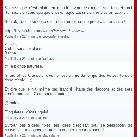
Sachez que c'est plate en maudit avoir des idées sur tout et tout
l'temps. J'en sais quelque chose, faque aussi bien ne plus en avoir ...
Bon ok, j'décrisse dehors il fait un temps qui se prête à la romance !
http://fr.youtube.com/watch?v=rwAtP9Juwnw
Publié il y a 214 mois par Lablondenaturelle.
> Inuk,
C'était sans insolence.
Baltha
Publié il y a 214 mois par balthazar.
@ la blonde naturelle,
Girard et les Classels, c'est le test ultime du temps des Fêtes. Je suis
donc recalé... ;)
Et dire que je n'ai même pas franchi l'étape des rigodons et des sets
carrés encore... C'est sans espoir. :(
@ baltha,
T'inquiètes, c'était rigolo!
Publié il y a 214 mois par Inuk.
Surtout pas d'idées fixes, les idées c'est fait pour se télescoper, se
bousculer, se cogner les unes aux autres pour avancer !
Publié il y a 214 mois par Maca'dame.