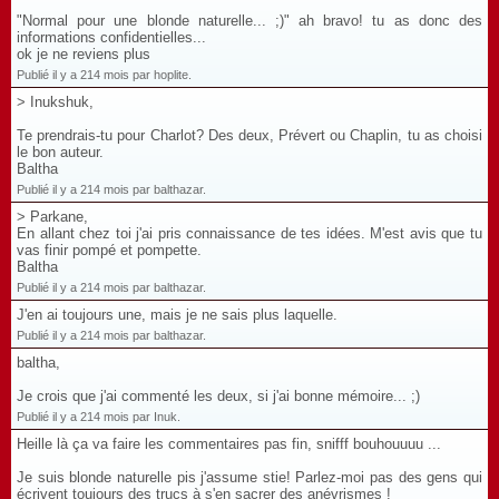
"Normal pour une blonde naturelle... ;)" ah bravo! tu as donc des
informations confidentielles...
ok je ne reviens plus
Publié il y a 214 mois par hoplite.
> Inukshuk,
Te prendrais-tu pour Charlot? Des deux, Prévert ou Chaplin, tu as choisi
le bon auteur.
Baltha
Publié il y a 214 mois par balthazar.
> Parkane,
En allant chez toi j'ai pris connaissance de tes idées. M'est avis que tu
vas finir pompé et pompette.
Baltha
Publié il y a 214 mois par balthazar.
J'en ai toujours une, mais je ne sais plus laquelle.
Publié il y a 214 mois par balthazar.
baltha,
Je crois que j'ai commenté les deux, si j'ai bonne mémoire... ;)
Publié il y a 214 mois par Inuk.
Heille là ça va faire les commentaires pas fin, snifff bouhouuuu ...
Je suis blonde naturelle pis j'assume stie! Parlez-moi pas des gens qui
écrivent toujours des trucs à s'en sacrer des anévrismes !