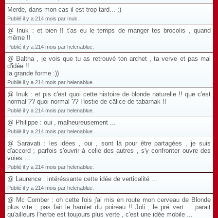
Merde, dans mon cas il est trop tard... ;)
Publié il y a 214 mois par Inuk.
@ Inuk : et bien !! t'as eu le temps de manger tes brocolis , quand
même !!
Publié il y a 214 mois par helenablue.
@ Baltha , je vois que tu as retrouvé ton archet , ta verve et pas mal
d'idée !!
la grande forme :))
Publié il y a 214 mois par helenablue.
@ Inuk : et pis c'est quoi cette histoire de blonde naturelle !! que c'est
normal ?? quoi normal ?? Hostie de câlice de tabarnak !!
Publié il y a 214 mois par helenablue.
@ Philippe : oui , malheureusement ...
Publié il y a 214 mois par helenablue.
@ Saravati : les idées , oui , sont là pour être partagées , je suis
d'accord ; parfois s'ouvrir à celle des autres , s'y confronter ouvre des
voies ...
Publié il y a 214 mois par helenablue.
@ Laurence : intéréssante cette idée de verticalité ...
Publié il y a 214 mois par helenablue.
@ Mc Comber : oh cette fois j'ai mis en route mon cerveau de Blonde
plus vite ; pas fait le hamlet du poireau !! Joli , le pré vert ... parait
qu'ailleurs l'herbe est toujours plus verte , c'est une idée mobile ...