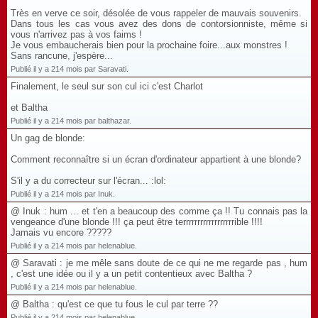
Très en verve ce soir, désolée de vous rappeler de mauvais souvenirs.
Dans tous les cas vous avez des dons de contorsionniste, même si
vous n'arrivez pas à vos faims !
Je vous embaucherais bien pour la prochaine foire...aux monstres !
Sans rancune, j'espère...
Publié il y a 214 mois par Saravati.
Finalement, le seul sur son cul ici c'est Charlot
et Baltha
Publié il y a 214 mois par balthazar.
Un gag de blonde:
Comment reconnaître si un écran d'ordinateur appartient à une blonde?
S'il y a du correcteur sur l'écran... :lol:
Publié il y a 214 mois par Inuk.
@ Inuk : hum ... et t'en a beaucoup des comme ça !! Tu connais pas la
vengeance d'une blonde !!! ça peut être terrrrrrrrrrrrrrrrrrible !!!!
Jamais vu encore ?????
Publié il y a 214 mois par helenablue.
@ Saravati : je me mêle sans doute de ce qui ne me regarde pas , hum
, c'est une idée ou il y a un petit contentieux avec Baltha ?
Publié il y a 214 mois par helenablue.
@ Baltha : qu'est ce que tu fous le cul par terre ??
Publié il y a 214 mois par helenablue.