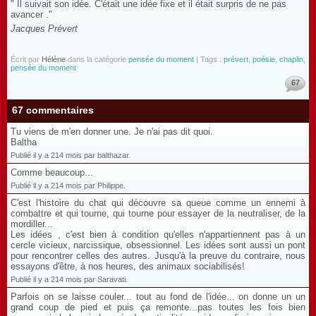
" Il suivait son idée. C'était une idée fixe et il était surpris de ne pas
avancer ."
Jacques Prévert
Écrit par
Hélène
dans la catégorie
pensée du moment
| Tags :
prévert
,
poésie
,
chaplin
,
pensée du moment
67
67 commentaires
Tu viens de m'en donner une. Je n'ai pas dit quoi.
Baltha
Publié il y a 214 mois par balthazar.
Comme beaucoup...
Publié il y a 214 mois par Philippe.
C'est l'histoire du chat qui découvre sa queue comme un ennemi à
combattre et qui tourne, qui tourne pour essayer de la neutraliser, de la
mordiller...
Les idées , c'est bien à condition qu'elles n'appartiennent pas à un
cercle vicieux, narcissique, obsessionnel. Les idées sont aussi un pont
pour rencontrer celles des autres. Jusqu'à la preuve du contraire, nous
essayons d'être, à nos heures, des animaux sociabilisés!
Publié il y a 214 mois par Saravati.
Parfois on se laisse couler... tout au fond de l'idée... on donne un un
grand coup de pied et puis ça remonte...pas toutes les fois bien