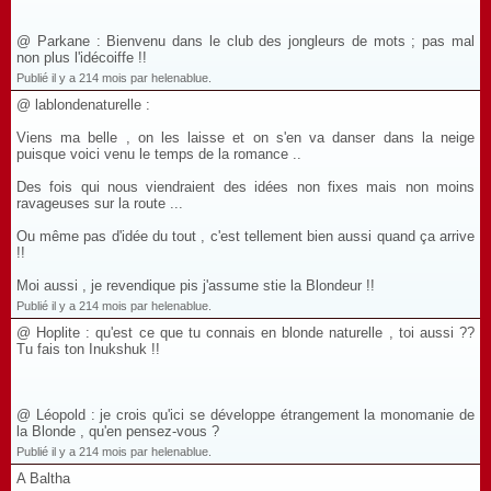
@ Parkane : Bienvenu dans le club des jongleurs de mots ; pas mal
non plus l'idécoiffe !!
Publié il y a 214 mois par helenablue.
@ lablondenaturelle :
Viens ma belle , on les laisse et on s'en va danser dans la neige
puisque voici venu le temps de la romance ..
Des fois qui nous viendraient des idées non fixes mais non moins
ravageuses sur la route ...
Ou même pas d'idée du tout , c'est tellement bien aussi quand ça arrive
!!
Moi aussi , je revendique pis j'assume stie la Blondeur !!
Publié il y a 214 mois par helenablue.
@ Hoplite : qu'est ce que tu connais en blonde naturelle , toi aussi ??
Tu fais ton Inukshuk !!
@ Léopold : je crois qu'ici se développe étrangement la monomanie de
la Blonde , qu'en pensez-vous ?
Publié il y a 214 mois par helenablue.
A Baltha