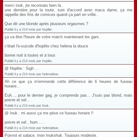
merci inuk, jte reconnais bien là..
une dernière pour la route, suis d'accord avec maca dame, ça me
rappelle des fins de comices quand ça part en vrille..
Que dit une blonde après plusieurs orgasmes ?
Publié il y a 214 mois par hoplite.
ça va être l'heure de votre match maintenant les gars..
c'était l'e-suicide d'hoplite chez helena la douce
bonne nuit à toutes et à tous
Publié il y a 214 mois par hoplite.
@ Hoplite : Sigh ...
Publié il y a 214 mois par helenablue.
Ah ce que ça m'emmerde cette différence de 6 heures de fuseau
horaire...
Euh..., pour le dernier gag, je comprends pas... J'suis pas blond, mais
poivre et sel...
Publié il y a 214 mois par Inuk.
@ Inuk : mi aussi ça me pése ce fuseau horaire !!
poivre et sel , hum .....
Publié il y a 214 mois par helenablue.
Poivrot et salace, mon Inukshuk. Toujours modeste.