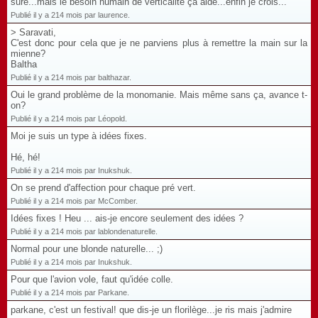
sure...mais le besoin humain de verticalité ça aide...enfin je crois...
Publié il y a 214 mois par laurence.
> Saravati,
C'est donc pour cela que je ne parviens plus à remettre la main sur la
mienne?
Baltha
Publié il y a 214 mois par balthazar.
Oui le grand problème de la monomanie. Mais même sans ça, avance t-
on?
Publié il y a 214 mois par Léopold.
Moi je suis un type à idées fixes.
Hé, hé!
Publié il y a 214 mois par Inukshuk.
On se prend d'affection pour chaque pré vert.
Publié il y a 214 mois par McComber.
Idées fixes ! Heu ... ais-je encore seulement des idées ?
Publié il y a 214 mois par lablondenaturelle.
Normal pour une blonde naturelle... ;)
Publié il y a 214 mois par Inukshuk.
Pour que l'avion vole, faut qu'idée colle.
Publié il y a 214 mois par Parkane.
parkane, c'est un festival! que dis-je un florilège...je ris mais j'admire