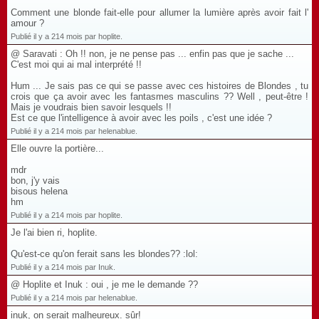
Comment une blonde fait-elle pour allumer la lumière après avoir fait l'
amour ?
Publié il y a 214 mois par hoplite.
@ Saravati : Oh !! non, je ne pense pas ... enfin pas que je sache ...
C'est moi qui ai mal interprété !!
Hum ... Je sais pas ce qui se passe avec ces histoires de Blondes , tu
crois que ça avoir avec les fantasmes masculins ?? Well , peut-être !
Mais je voudrais bien savoir lesquels !!
Est ce que l'intelligence à avoir avec les poils , c'est une idée ?
Publié il y a 214 mois par helenablue.
Elle ouvre la portière...
mdr
bon, j'y vais
bisous helena
hm
Publié il y a 214 mois par hoplite.
Je l'ai bien ri, hoplite.
Qu'est-ce qu'on ferait sans les blondes?? :lol:
Publié il y a 214 mois par Inuk.
@ Hoplite et Inuk : oui , je me le demande ??
Publié il y a 214 mois par helenablue.
inuk, on serait malheureux. sûr!