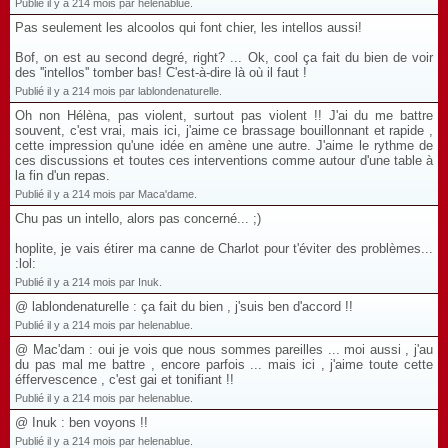
Publié il y a 214 mois par helenablue.
Pas seulement les alcoolos qui font chier, les intellos aussi!
Bof, on est au second degré, right? ... Ok, cool ça fait du bien de voir
des ''intellos'' tomber bas! C'est-à-dire là où il faut !
Publié il y a 214 mois par lablondenaturelle.
Oh non Hélèna, pas violent, surtout pas violent !! J'ai du me battre
souvent, c'est vrai, mais ici, j'aime ce brassage bouillonnant et rapide ,
cette impression qu'une idée en amène une autre. J'aime le rythme de
ces discussions et toutes ces interventions comme autour d'une table à
la fin d'un repas.
Publié il y a 214 mois par Maca'dame.
Chu pas un intello, alors pas concerné... ;)
hoplite, je vais étirer ma canne de Charlot pour t'éviter des problèmes...
:lol:
Publié il y a 214 mois par Inuk.
@ lablondenaturelle : ça fait du bien , j'suis ben d'accord !!
Publié il y a 214 mois par helenablue.
@ Mac'dam : oui je vois que nous sommes pareilles ... moi aussi , j'au
du pas mal me battre , encore parfois ... mais ici , j'aime toute cette
éffervescence , c'est gai et tonifiant !!
Publié il y a 214 mois par helenablue.
@ Inuk : ben voyons !!
Publié il y a 214 mois par helenablue.