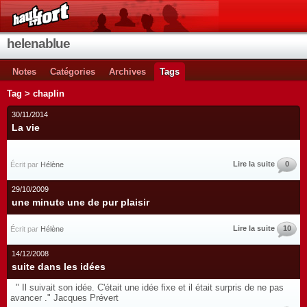
helenablue
Notes
Catégories
Archives
Tags
Tag > chaplin
30/11/2014
La vie
Lire la suite
0
Écrit par
Hélène
29/10/2009
une minute une de pur plaisir
Lire la suite
10
Écrit par
Hélène
14/12/2008
suite dans les idées
" Il suivait son idée. C'était une idée fixe et il était surpris de ne pas
avancer ." Jacques Prévert