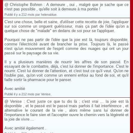
@ Christophe Bohren : A demeure , oui , malgré que je sache que ce
n'est pas possible , qu'elle soit à demeure à ma portée !
Publié il y a 212 mois par helenablue.
C'est une chose, belle et saine, d'utiliser cette recette de joie, l'appliquer
sur soi comme un onguent guérisseur, mais ça part de l'idée qu'on a
quelque chose de "malade" en dedans de soi pour se l'appliquer.
Pourquoi ne pas partir de l'idée que la joie est là, toujours disponible,
comme l'électricité avant de brancher la prise. Toujours là, le passé
n'est qu'un mouvement de l'esprit comme des nuages qui ont un jour
passé sur le paysage de sa vie.
Il y a plusieurs manières de nourrir les affres de son passé. En
essayant de le combattre, déjà, c'est lui donner de l'importance. C'est le
nourrir. C'est lui donner de l'attention, et c'est tout ce qu'il veut. Qu'on ne
l'oublie pas, qu'on voit comme un ennemi enfoui au fond de soi, et qu'il
faille sortir la pharmacie pour le panser.
Avec amitié
Publié il y a 212 mois par Venise.
@ Venise : C'est juste ce que tu dis là ; c'est vrai ... la joie est là
disponible , et le passé est le passé mais parfois il fait interférence , et
alternative le courant de la vie , alors même sans lui donner de
l'importance le faire sien et l'accepter ouvre le chemin vers la légéreté et
la joie de vivre ...
Avec amitié également .