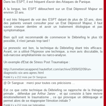
Dans les ESPT, il est fréquent d'avoir des Attaques de Panique.
A la longue, les ESPT débouchent sur un Etat Dépressif Majeur en
environ 10 ans.
Il est très fréquent de voir des ESPT datant de plus de 10 ans, donc
des patients venant consulter pour un Etat Dépressif Majeur, il faut
savoir creuser derrière et avoir un traitement étiologique et pas
symptomatique.
Bien qu'il soit recommandé de commencer le Débriefing le plus tôt
possible, il n'est jamais trop tard !
Le pronostic est bon, la technique du Débriefing étant très efficace.
Avant, on a utilisé l'Hypnose une technique, a mon avis discutable, la
sub-narcose amphétaminée ou narco-analyse.
Un exemple d'Etat de Stress Post Traumatique :
http://unmetiercasappend.hautetfort.com/archive/2009/02/09/un-
diagnostic-six-ans-apres.html
Publié il y a 212 mois par Dr Sangsue.
@ Dr Sangsue : merci pour toutes ces précisions ...
Est ce que cette technique du Débriefing se rapproche de la thérapie
primale , défendue par Arthur Janov , et qui consiste à faire revivre
émotionellement le traumatisme , ce qui provoque un débloquage et
permet alors de se réappropier l'émotion initiale ?
Publié il y a 212 mois par helenablue.