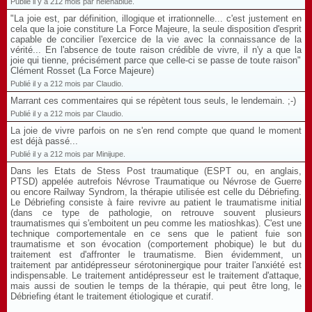
Publié il y a 212 mois par helenablue.
"La joie est, par définition, illogique et irrationnelle... c'est justement en
cela que la joie constiture La Force Majeure, la seule disposition d'esprit
capable de concilier l'exercice de la vie avec la connaissance de la
vérité... En l'absence de toute raison crédible de vivre, il n'y a que la
joie qui tienne, précisément parce que celle-ci se passe de toute raison"
Clément Rosset (La Force Majeure)
Publié il y a 212 mois par Claudio.
Marrant ces commentaires qui se répètent tous seuls, le lendemain. ;-)
Publié il y a 212 mois par Claudio.
La joie de vivre parfois on ne s'en rend compte que quand le moment
est déjà passé...
Publié il y a 212 mois par Minijupe.
Dans les Etats de Stess Post traumatique (ESPT ou, en anglais,
PTSD) appelée autrefois Névrose Traumatique ou Névrose de Guerre
ou encore Railway Syndrom, la thérapie utilisée est celle du Débriefing.
Le Débriefing consiste à faire revivre au patient le traumatisme initial
(dans ce type de pathologie, on retrouve souvent plusieurs
traumatismes qui s'emboitent un peu comme les matioshkas). C'est une
technique comportementale en ce sens que le patient fuie son
traumatisme et son évocation (comportement phobique) le but du
traitement est d'affronter le traumatisme. Bien évidemment, un
traitement par antidépresseur sérotoninergique pour traiter l'anxiété est
indispensable. Le traitement antidépresseur est le traitement d'attaque,
mais aussi de soutien le temps de la thérapie, qui peut être long, le
Débriefing étant le traitement étiologique et curatif.