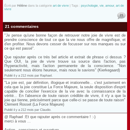
Écrit par
Hélène
dans la catégorie
art de vivre
| Tags :
psychologie
,
vie
,
amour
,
art de
vivre
21
21 commentaires
"Je pense qu'une bonne façon de retrouver notre joie de vivre est de
prendre conscience de tout ce que la vie nous offre de magnifique, et
d'en profiter. Nous devons cesser de focusser sur nos manques ou sur
ce qui est passé".
Que rajouter après ce très bel article et extrait de phrase ci dessus ?
Que OUI, la joie de vivre trouve sa source dans l'action, pas
l'hyperactivité, mais l'action permanente de la conscience. "Non
seulement nous étions heureux, mais nous le savions" (Kierkegaard)
Publié il y a 212 mois par Raphael.
"La joie est, par définition, illogique et irrationnelle... c'est justement en
cela que la joie constitue La Force Majeure, la seule disposition d'esprit
capable de concilier l'exercice de la vie avec la connaissance de la
vérité... En l'absence de toute raison crédible de vivre, il n'y a que la
joie qui tienne, précisément parce que celle-ci se passe de toute raison"
Clément Rosset (La Force Majeure)
Publié il y a 212 mois par Claudio.
@ Raphael :Et que rajouter aprés ce commentaire ! :-)
merci à vous ...
Action , conscience et ouverture ...