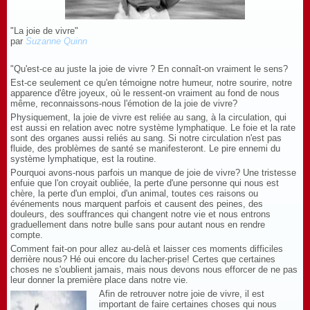
"La joie de vivre"
par
Suzanne Quinn
"Qu'est-ce au juste la joie de vivre ? En connaît-on vraiment le sens?
Est-ce seulement ce qu'en témoigne notre humeur, notre sourire, notre
apparence d'être joyeux, où le ressent-on vraiment au fond de nous
même, reconnaissons-nous l'émotion de la joie de vivre?
Physiquement, la joie de vivre est reliée au sang, à la circulation, qui
est aussi en relation avec notre système lymphatique. Le foie et la rate
sont des organes aussi reliés au sang. Si notre circulation n'est pas
fluide, des problèmes de santé se manifesteront. Le pire ennemi du
système lymphatique, est la routine.
Pourquoi avons-nous parfois un manque de joie de vivre? Une tristesse
enfuie que l'on croyait oubliée, la perte d'une personne qui nous est
chère, la perte d'un emploi, d'un animal, toutes ces raisons ou
événements nous marquent parfois et causent des peines, des
douleurs, des souffrances qui changent notre vie et nous entrons
graduellement dans notre bulle sans pour autant nous en rendre
compte.
Comment fait-on pour allez au-delà et laisser ces moments difficiles
derrière nous? Hé oui encore du lacher-prise! Certes que certaines
choses ne s'oublient jamais, mais nous devons nous efforcer de ne pas
leur donner la première place dans notre vie.
Afin de retrouver notre joie de vivre, il est
important de faire certaines choses qui nous