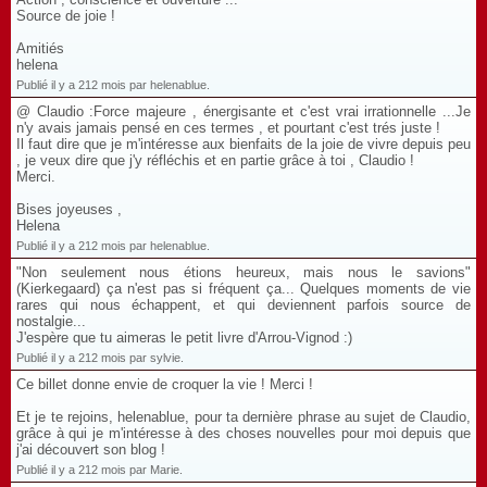
Source de joie !
Amitiés
helena
Publié il y a 212 mois par helenablue.
@ Claudio :Force majeure , énergisante et c'est vrai irrationnelle ...Je
n'y avais jamais pensé en ces termes , et pourtant c'est trés juste !
Il faut dire que je m'intéresse aux bienfaits de la joie de vivre depuis peu
, je veux dire que j'y réfléchis et en partie grâce à toi , Claudio !
Merci.
Bises joyeuses ,
Helena
Publié il y a 212 mois par helenablue.
"Non seulement nous étions heureux, mais nous le savions"
(Kierkegaard) ça n'est pas si fréquent ça... Quelques moments de vie
rares qui nous échappent, et qui deviennent parfois source de
nostalgie...
J'espère que tu aimeras le petit livre d'Arrou-Vignod :)
Publié il y a 212 mois par sylvie.
Ce billet donne envie de croquer la vie ! Merci !
Et je te rejoins, helenablue, pour ta dernière phrase au sujet de Claudio,
grâce à qui je m'intéresse à des choses nouvelles pour moi depuis que
j'ai découvert son blog !
Publié il y a 212 mois par Marie.