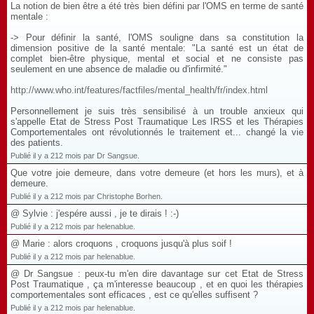
La notion de bien être a été très bien défini par l'OMS en terme de santé
mentale :
-> Pour définir la santé, l'OMS souligne dans sa constitution la
dimension positive de la santé mentale: "La santé est un état de
complet bien-être physique, mental et social et ne consiste pas
seulement en une absence de maladie ou d'infirmité."
http://www.who.int/features/factfiles/mental_health/fr/index.html
Personnellement je suis très sensibilisé à un trouble anxieux qui
s'appelle Etat de Stress Post Traumatique Les IRSS et les Thérapies
Comportementales ont révolutionnés le traitement et... changé la vie
des patients.
Publié il y a 212 mois par Dr Sangsue.
Que votre joie demeure, dans votre demeure (et hors les murs), et à
demeure.
Publié il y a 212 mois par Christophe Borhen.
@ Sylvie : j'espére aussi , je te dirais ! :-)
Publié il y a 212 mois par helenablue.
@ Marie : alors croquons , croquons jusqu'à plus soif !
Publié il y a 212 mois par helenablue.
@ Dr Sangsue : peux-tu m'en dire davantage sur cet Etat de Stress
Post Traumatique , ça m'interesse beaucoup , et en quoi les thérapies
comportementales sont efficaces , est ce qu'elles suffisent ?
Publié il y a 212 mois par helenablue.