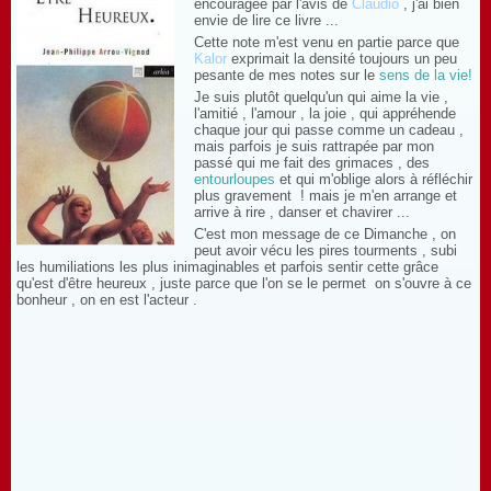
encouragée par l'avis de
Claudio
, j'ai bien
envie de lire ce livre ...
Cette note m'est venu en partie parce que
Kalor
exprimait la densité toujours un peu
pesante de mes notes sur le
sens de la vie!
Je suis plutôt quelqu'un qui aime la vie ,
l'amitié , l'amour , la joie , qui appréhende
chaque jour qui passe comme un cadeau ,
mais parfois je suis rattrapée par mon
passé qui me fait des grimaces , des
entourloupes
et qui m'oblige alors à réfléchir
plus gravement ! mais je m'en arrange et
arrive à rire , danser et chavirer ...
C'est mon message de ce Dimanche , on
peut avoir vécu les pires tourments , subi
les humiliations les plus inimaginables et parfois sentir cette grâce
qu'est d'être heureux , juste parce que l'on se le permet on s'ouvre à ce
bonheur , on en est l'acteur .