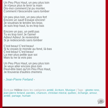
Un Peu Plus Haut, un peu plus loin
Je n'peux plus te tenir la main
Dis-moi comment j'ai pu monter,
Comment r'descendre sans tomber
Un peu plus loin, un peu plus fort
Encore un saut! Essaye encore!
Je voudrais te tendre les bras;
Je suis trop haut, tu es trop bas
Encore un pas, un petit pas
Tu es trop loin! Je t'aime!
Adieu! Adieu! Je reviendrai
Si je redescends sans tomber
C'est beau! C'est beau!
Si tu voyais le monde au fond, là-bas
C'est beau! C'est beau!
La mer plus petite que soi
Mais tu ne la vois pas
Un Peu Plus Haut, un peu plus loin
Je veux aller encore plus loin
Peut-être bien qu'Un Peu Plus Haut,
Je trouverai d'autres chemins
-
Jean-Pierre Ferland
-
Écrit par
Hélène
dans les catégories
amitié
,
écriture
,
Musique
| Tags :
ginette reno
,
jean-pierre ferland
,
paroles
,
chanson
,
christian mistral
,
québec
,
échange
,
amour
,
amitié
,
partage
,
humain
12