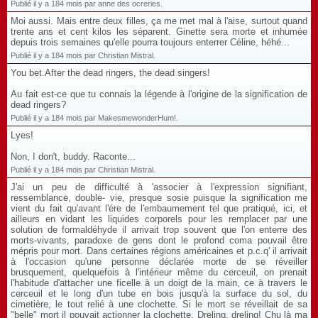
Publié il y a 184 mois par anne des ocreries.
Moi aussi. Mais entre deux filles, ça me met mal à l'aise, surtout quand
trente ans et cent kilos les séparent. Ginette sera morte et inhumée
depuis trois semaines qu'elle pourra toujours enterrer Céline, héhé...
Publié il y a 184 mois par Christian Mistral.
You bet.After the dead ringers, the dead singers!
Au fait est-ce que tu connais la légende à l'origine de la signification de
dead ringers?
Publié il y a 184 mois par MakesmewonderHum!.
Lyes!
Non, I don't, buddy. Raconte...
Publié il y a 184 mois par Christian Mistral.
J'ai un peu de difficulté à 'associer à l'expression signifiant,
ressemblance, double- vie, presque sosie puisque la signification me
vient du fait qu'avant l'ére de l'embaumement tel que pratiqué, ici, et
ailleurs en vidant les liquides corporels pour les remplacer par une
solution de formaldéhyde il arrivait trop souvent que l'on enterre des
morts-vivants, paradoxe de gens dont le profond coma pouvail être
mépris pour mort. Dans certaines régions américaines et p.c.q' il arrivait
à l'occasion qu'une personne déclarée morte de se réveiller
brusquement, quelquefois à l'intérieur même du cerceuil, on prenait
l'habitude d'attacher une ficelle à un doigt de la main, ce à travers le
cerceuil et le long d'un tube en bois jusqu'à la surface du sol, du
cimetière, le tout relié à une clochette. Si le mort se réveillait de sa
"belle" mort il pouvait actionner la clochette. Dreling, dreling! Chu là ma