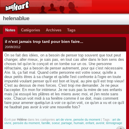
helenablue
Notes
Catégories
Archives
Tags
il n'est jamais trop tard pour bien faire...
20/08/2012
On se fait des idées, on a besoin de penser top souvent que tout peut
changer, aller mieux, je sais pas, en tout cas aller dans le bon sens des
choses tel qu'on le conçoit et on tombe sur un os. Une personne
réfractaire, qui a besoin de penser autrement, pour qui c'est nécessaire.
Aïe. là, ça fait mal. Quand cette personne est votre soeur, qu'elle a
deux petits êtres à sa charge et qu'elle l'est confronte à l'ogre en toute
impunité voulant penser qu'il est bon et loyal, au pire qu'il est trop vieux!
C'est au dessus de mes forces. C'est trop me demander. Je ne peux
l'accepter. En mon for intérierur. Je ne suis pas la mère de ses enfants
mais j'ai essuyé les plâtres et les miens avec moi, et j'en reste sans
voix. Chacun voit midi à sa fenêtre comme il se doit, mais comment
faire pour amener quelqu'un à voir ce qu'on voit, ce qu'on a vu et ce qu'il
ne faudrait pas avoir à voir une nouvelle fois?
Écrit par
Hélène
dans les catégories
art de vivre
,
pensée du moment
| Tags :
art de
vivre
,
pensée du moment
,
famille
,
soeur
,
partage
,
humain
,
enfant
,
avenir
,
témoignage