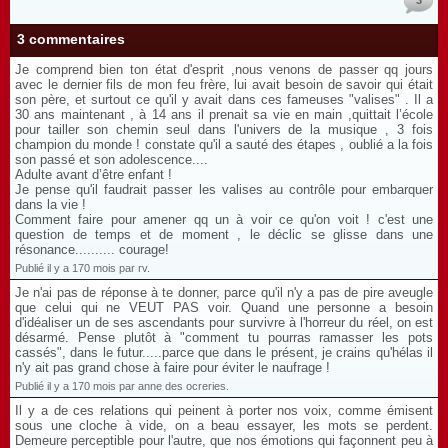
3
3 commentaires
Je comprend bien ton état d'esprit ,nous venons de passer qq jours
avec le dernier fils de mon feu frère, lui avait besoin de savoir qui était
son père, et surtout ce qu'il y avait dans ces fameuses "valises" . Il a
30 ans maintenant , à 14 ans il prenait sa vie en main ,quittait l’école
pour tailler son chemin seul dans l'univers de la musique , 3 fois
champion du monde ! constate qu'il a sauté des étapes , oublié a la fois
son passé et son adolescence....
Adulte avant d’être enfant !
Je pense qu'il faudrait passer les valises au contrôle pour embarquer
dans la vie !
Comment faire pour amener qq un à voir ce qu'on voit ! c'est une
question de temps et de moment , le déclic se glisse dans une
résonance.......... courage!
Publié il y a 170 mois par rv.
Je n'ai pas de réponse à te donner, parce qu'il n'y a pas de pire aveugle
que celui qui ne VEUT PAS voir. Quand une personne a besoin
d'idéaliser un de ses ascendants pour survivre à l'horreur du réel, on est
désarmé. Pense plutôt à "comment tu pourras ramasser les pots
cassés", dans le futur.....parce que dans le présent, je crains qu'hélas il
n'y ait pas grand chose à faire pour éviter le naufrage !
Publié il y a 170 mois par anne des ocreries.
Il y a de ces relations qui peinent à porter nos voix, comme émisent
sous une cloche à vide, on a beau essayer, les mots se perdent.
Demeure perceptible pour l'autre, que nos émotions qui façonnent peu à