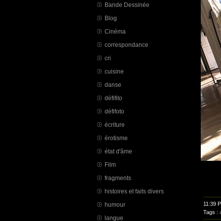
Bande Dessinée
Blog
Cinéma
correspondance
cri
cuisine
danse
défifito
défifoto
écriture
érotisme
état d'âme
Film
fragments
histoires et faits divers
11:39 
humour
Tags :
langue