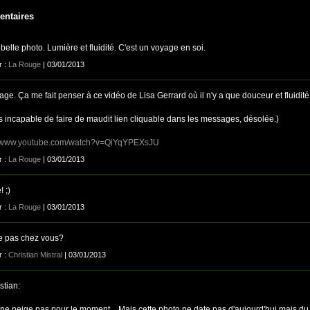
ntaires
belle photo. Lumière et fluidité. C'est un voyage en soi.
r :
La Rouge
| 03/01/2013
age. Ça me fait penser à ce vidéo de Lisa Gerrard où il n'y a que douceur et fluidité
is incapable de faire de maudit lien cliquable dans les messages, désolée.)
//www.youtube.com/watch?v=QiYqYPEXsJU
r :
La Rouge
| 03/01/2013
! ;)
r :
La Rouge
| 03/01/2013
e pas chez vous?
r :
Christian Mistral
| 03/01/2013
stian:
l ne neige pas pour le moment... Mais cette photo ne date pas d'aujourd'hui mais du