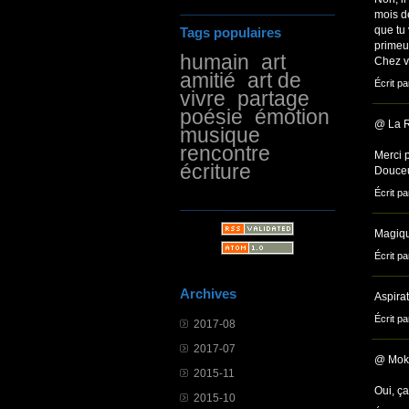
mois de
que tu 
Tags populaires
primeur
humain
art
Chez v
amitié
art de
Écrit pa
vivre
partage
poésie
émotion
@ La 
musique
rencontre
Merci p
écriture
Douceur
Écrit pa
Magiqu
Écrit pa
Archives
Aspirat
Écrit pa
2017-08
2017-07
@ Mokh
2015-11
Oui, ç
2015-10