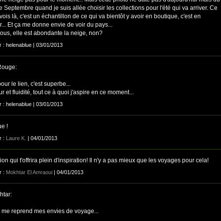
 Septembre quand je suis allée choisir les collections pour l'été qui va arriver. Ce
vois là, c'est un échantillon de ce qui va bientôt y avoir en boutique, c'est en
... Et ça me donne envie de voir du pays...
ous, elle est abondante la neige, non?
r : helenablue | 03/01/2013
Rouge:
our le lien, c'est superbe...
 et fluidité, tout ce à quoi j'aspire en ce moment...
r : helenablue | 03/01/2013
e !
r :
Laure K.
| 04/01/2013
ion qui t'offrira plein d'inspiration! Il n'y a pas mieux que les voyages pour cela!
r :
Mokhtar El Amraoui
| 04/01/2013
tar:
a me reprend mes envies de voyage...