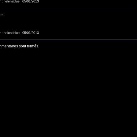
r : helenablue | 05/01/2013
e:
r : helenablue | 05/01/2013
mentaires sont fermés.