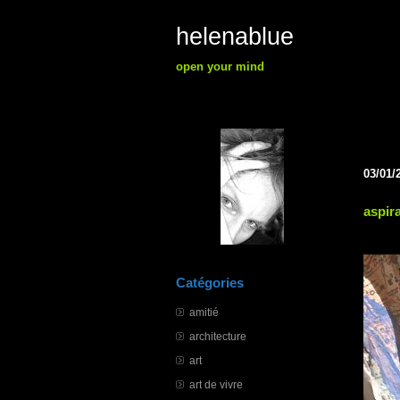
helenablue
open your mind
03/01/
aspir
Catégories
amitié
architecture
art
art de vivre