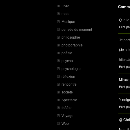
Livre
Comme
mode
Quelle 
Musique
Écrit pa
pensée du moment
philosophie
Je part
photographie
(Je su
poésie
https:
psycho
Écrit pa
psychologie
réflexion
Miracle
rencontre
Écrit pa
société
Y neig
Spectacle
Écrit pa
théâtre
Voyage
@ Chri
Web
Non, i