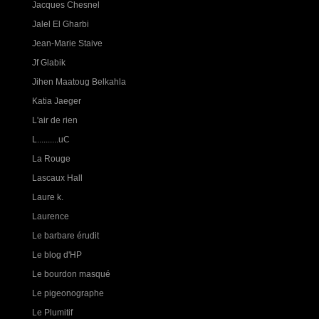
Jacques Chesnel
Jalel El Gharbi
Jean-Marie Staive
Jf Glabik
Jihen Maatoug Belkahla
Katia Jaeger
L'air de rien
L..........uC
La Rouge
Lascaux Hall
Laure k.
Laurence
Le barbare érudit
Le blog d'HP
Le bourdon masqué
Le pigeonographe
Le Plumitif