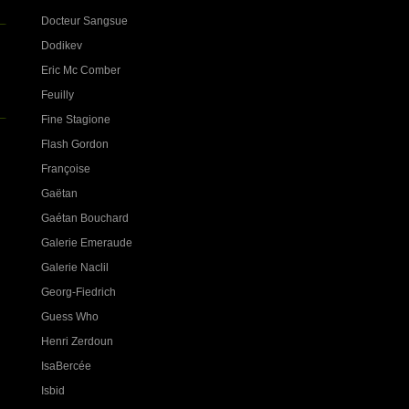
Docteur Sangsue
Dodikev
Eric Mc Comber
Feuilly
Fine Stagione
Flash Gordon
Françoise
Gaëtan
Gaétan Bouchard
Galerie Emeraude
Galerie Naclil
Georg-Fiedrich
Guess Who
Henri Zerdoun
IsaBercée
Isbid