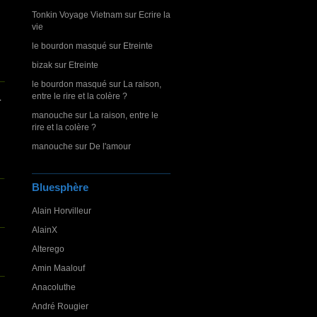
Tonkin Voyage Vietnam
sur
Ecrire la
vie
le bourdon masqué
sur
Etreinte
bizak
sur
Etreinte
le bourdon masqué
sur
La raison,
entre le rire et la colère ?
.
manouche
sur
La raison, entre le
rire et la colère ?
manouche
sur
De l'amour
Bluesphère
Alain Horvilleur
AlainX
Alterego
Amin Maalouf
Anacoluthe
André Rougier