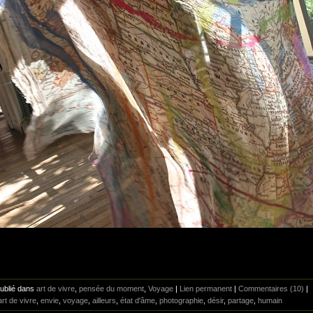
Publié dans
art de vivre
,
pensée du moment
,
Voyage
|
Lien permanent
|
Commentaires (10)
|
art de vivre
,
envie
,
voyage
,
ailleurs
,
état d'âme
,
photographie
,
désir
,
partage
,
humain