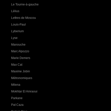
Le Tourne-à-gauche
Lélius
Lettres de Moscou
Louis-Paul
Lyberium
Lyse
Manouche
Marc Alpozzo
Marie Demers
Max Cat
Maxime Jobin
Métronomiques
Milena
Mokhtar El Amraoui
Parkane
Pat Caza