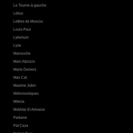
Le Tourne-à-gauche
Lélius
Lettres de Moscou
Louis-Paul
Lyberium
Lyse
Manouche
Marc Alpozzo
Marie Demers
Max Cat
Maxime Jobin
Métronomiques
Milena
Mokhtar El Amraoui
Parkane
Pat Caza