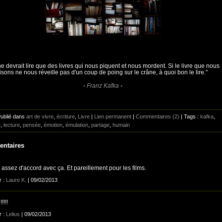
e devrait lire que des livres qui nous piquent et nous mordent. Si le livre que nous
lisons ne nous réveille pas d'un coup de poing sur le crâne, à quoi bon le lire."
-
Franz Kafka
-
Publié dans
art de vivre
,
écriture
,
Livre
|
Lien permanent
|
Commentaires (2)
| Tags :
kafka
,
e
,
lecture
,
pensée
,
émotion
,
émulation
,
partage
,
humain
ntaires
 assez d'accord avec ça. Et pareillement pour les films.
r :
Laure K.
| 09/02/2013
!!!!
r :
Lelius
| 09/02/2013