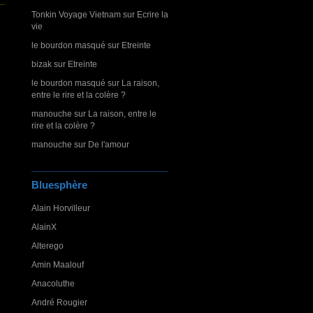
Tonkin Voyage Vietnam
sur
Ecrire la
vie
le bourdon masqué
sur
Etreinte
bizak
sur
Etreinte
le bourdon masqué
sur
La raison,
entre le rire et la colère ?
manouche
sur
La raison, entre le
rire et la colère ?
manouche
sur
De l'amour
Bluesphère
Alain Horvilleur
AlainX
Alterego
Amin Maalouf
Anacoluthe
André Rougier