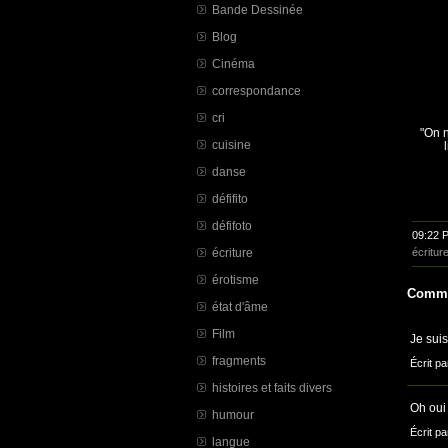
Bande Dessinée
Blog
Cinéma
correspondance
cri
"On n
cuisine
danse
défifito
défifoto
09:22 
écriture
écritur
érotisme
Comme
état d'âme
Film
Je suis
fragments
Écrit pa
histoires et faits divers
Oh oui !
humour
Écrit pa
langue