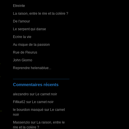
Etreinte
La raison, entre le rire et la colère ?
De l'amour
Le serpent qui danse
Ecrire la vie
Au risque de la passion
Rue de Fleurus
John Giorno
Reprendre helenablue...
Commentaires récents
alezandro
sur
Le carnet noir
Fifika62
sur
Le carnet noir
le bourdon masqué
sur
Le carnet
noir
Massenzio
sur
La raison, entre le
rire et la colère ?