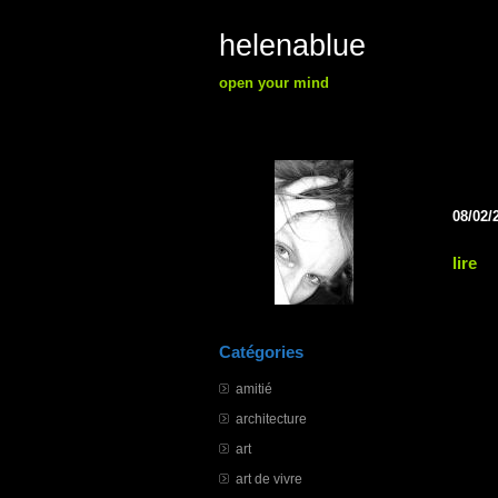
helenablue
open your mind
08/02/
lire
Catégories
amitié
architecture
art
art de vivre