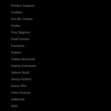
Docteur Sangsue
Dodikev
Eric Mc Comber
Feuilly
Fine Stagione
Flash Gordon
Françoise
Gaëtan
Gaétan Bouchard
Galerie Emeraude
Galerie Naclil
Georg-Fiedrich
Guess Who
Henri Zerdoun
IsaBercée
Isbid