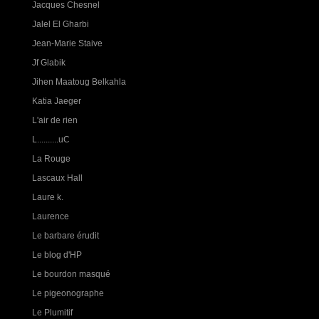
Jacques Chesnel
Jalel El Gharbi
Jean-Marie Staive
Jf Glabik
Jihen Maatoug Belkahla
Katia Jaeger
L'air de rien
L..........uC
La Rouge
Lascaux Hall
Laure k.
Laurence
Le barbare érudit
Le blog d'HP
Le bourdon masqué
Le pigeonographe
Le Plumitif