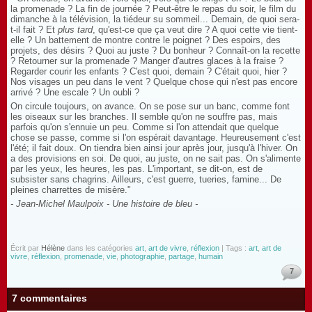
la promenade ? La fin de journée ? Peut-être le repas du soir, le film du
dimanche à la télévision, la tiédeur su sommeil... Demain, de quoi sera-
t-il fait ? Et
plus tard
, qu'est-ce que ça veut dire ? A quoi cette vie tient-
elle ? Un battement de montre contre le poignet ? Des espoirs, des
projets, des désirs ? Quoi au juste ? Du bonheur ? Connaît-on la recette
? Retourner sur la promenade ? Manger d'autres glaces à la fraise ?
Regarder courir les enfants ? C'est quoi, demain ? C'était quoi, hier ?
Nos visages un peu dans le vent ? Quelque chose qui n'est pas encore
arrivé ? Une escale ? Un oubli ?
On circule toujours, on avance. On se pose sur un banc, comme font
les oiseaux sur les branches. Il semble qu'on ne souffre pas, mais
parfois qu'on s'ennuie un peu. Comme si l'on attendait que quelque
chose se passe, comme si l'on espérait davantage. Heureusement c'est
l'été; il fait doux. On tiendra bien ainsi jour après jour, jusqu'à l'hiver. On
a des provisions en soi. De quoi, au juste, on ne sait pas. On s'alimente
par les yeux, les heures, les pas. L'important, se dit-on, est de
subsister sans chagrins. Ailleurs, c'est guerre, tueries, famine... De
pleines charrettes de misère."
- Jean-Michel Maulpoix - Une histoire de bleu -
Écrit par
Hélène
dans les catégories
art
,
art de vivre
,
réflexion
| Tags :
art
,
art de
vivre
,
réflexion
,
promenade
,
vie
,
photographie
,
partage
,
humain
7
7 commentaires