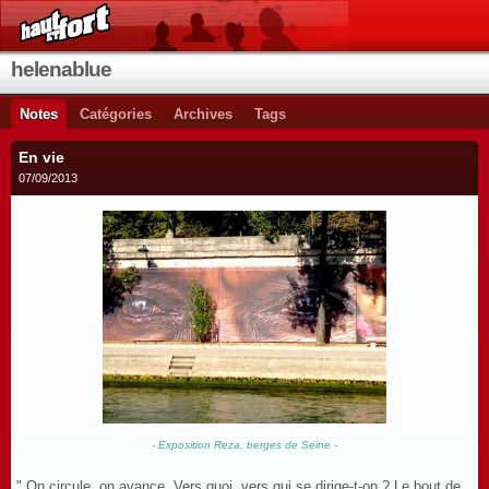
helenablue
Notes
Catégories
Archives
Tags
En vie
07/09/2013
- Exposition Reza, berges de Seine -
" On circule, on avance. Vers quoi, vers qui se dirige-t-on ? Le bout de