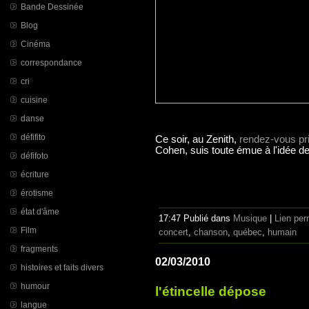
Bande Dessinée
Blog
Cinéma
correspondance
cri
cuisine
danse
défifito
Ce soir, au Zenith,
rendez-vous pr
Cohen, suis toute émue à l'idée de
défifoto
écriture
érotisme
état d'âme
17:47 Publié dans
Musique
|
Lien pe
Film
concert
,
chanson
,
québec
,
humain
fragments
02/03/2010
histoires et faits divers
humour
l'étincelle dépose
langue