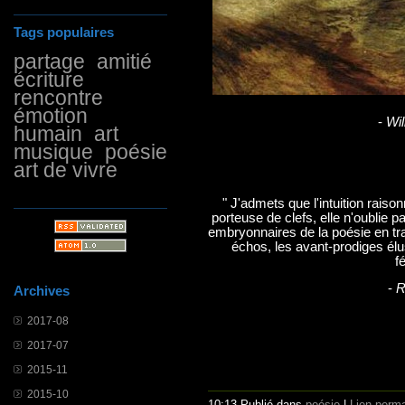
Tags populaires
partage
amitié
écriture
rencontre
émotion
-
Wil
humain
art
musique
poésie
art de vivre
" J'admets que l'intuition raiso
porteuse de clefs, elle n'oublie p
embryonnaires de la poésie en tr
échos, les avant-prodiges élu
f
-
R
Archives
2017-08
2017-07
2015-11
2015-10
10:13 Publié dans
poésie
|
Lien perm