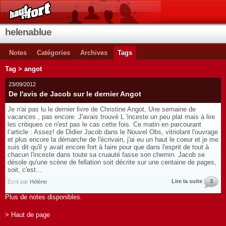
helenablue
Notes
Catégories
Archives
Tags
Tag > angot
23/09/2012
De l'avis de Jacob sur le dernier Angot
Je n'ai pas lu le dernier livre de Christine Angot, Une semaine de
vacances , pas encore. J'avais trouvé L 'inceste un peu plat mais à lire
les critiques ce n'est pas le cas cette fois. Ce matin en parcourant
l’article : Assez! de Didier Jacob dans le Nouvel Obs, vitriolant l'ouvrage
et plus encore la démarche de l'écrivain, j'ai eu un haut le coeur et je me
suis dit qu'il y avait encore fort à faire pour que dans l'esprit de tout à
chacun l'inceste dans toute sa cruauté fasse son chemin. Jacob se
désole qu'une scène de fellation soit décrite sur une centaine de pages,
soit, c'est...
Lire la suite
3
Écrit par
Hélène
Plus de notes disponibles.
> Haut de page