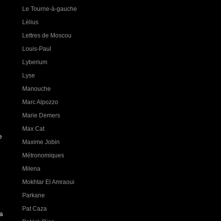
Le Tourne-à-gauche
Lélius
Lettres de Moscou
Louis-Paul
Lyberium
Lyse
Manouche
Marc Alpozzo
Marie Demers
Max Cat
e
Maxime Jobin
Métronomiques
Milena
Mokhtar El Amraoui
Parkane
Pat Caza
la