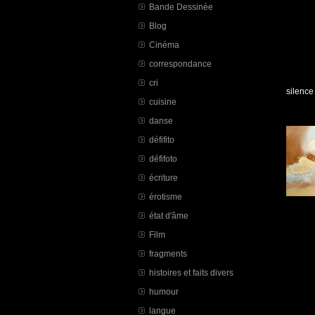
Bande Dessinée
Blog
Cinéma
correspondance
cri
silence 
cuisine
danse
défifito
défifoto
écriture
érotisme
état d'âme
Film
fragments
histoires et faits divers
humour
langue