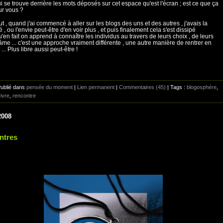
ui se trouve derrière les mots déposés sur cet espace qu'est l'écran ; est ce que ça
our vous ?
t , quand j'ai commencé à aller sur les blogs des uns et des autres , j'avais la
é , ou l'envie peut-être d'en voir plus , et puis finalement cela s'est dissipé
'en fait on apprend à connaître les individus au travers de leurs choix , de leurs
'âme ... c'est une approche vraiment différente , une autre manière de rentrer en
 ... Plus libre aussi peut-être !
Publié dans
pensée du moment
|
Lien permanent
|
Commentaires (45)
| Tags :
blogosphére
,
vivre
,
rencontre
2008
ntres