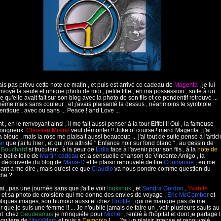
ais pas prévu cette note ce matin , et puis est arrivé ce cadeau de
Magenta
, je lui
nvoyé la seule et unique photo de moi , petite fille , en ma possession , suite à un
 qu'elle avait fait sur son blog avec la photo de son fils et ce pendentif retrouvé ...
 même mais sans couleur , et j'avais plaisanté la dessus , néanmoins le symblole
dentique , avec ou sans ... Peace ! and Love ...
, en le renvoyant ainsi , il me fait aussi penser à la tour Eiffel !! Oui , la fameuse
 fougueux
Christian Mistra
l
veut démonter !! Joke of course ! merci Magenta , j'ai
a bleue , mais la rose me plaisait aussi beaucoup ... j'ai tout de suite pensé à l'articl
er
que j'ai lu hier , et qui m'a attristé " Enfance noir sur fond blanc " , au dessin de
 Bouchard
si truculent , à la peur de
Lidia
face à l'avenir pour son fils , à la
note de
e belle toile de
Martin cadeau
et la sensuelle chanson de Vincente Amigo , la
 découverte du blog de
Maria-D
et le plaisir renouvelé de lire
Coumarine
, en me
ant à me dire , mais qu'est-ce que
Claudio
va nous pondre comme question du
he ?
rai , pas une journée sans que j'aille voir
Inukshuk
, et
Sandra Gordon
,
Yvan le
et sa photo de croisiére qui me donne des envies de voyage ,
Eric McComber
et
tiques images, son humour aussi et chez
Hoplite
, qui ne manque pas de me
r que je suis une femme !! ... Je n'oublie jamais de faire un , voir plusieurs sauts au
et chez
Gaudeamus
je m'inquiéte pour
Michel
, rentré à l'hôpital et dont je partage 
réguliére de
Maca'dam
et puis à
Demonio
! ... J'ai un plaisir intense et renouvelé