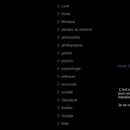
Livre
mode
Musique
pensée du moment
philosophie
photographie
poésie
psycho
Flash 
psychologie
réflexion
rencontre
C'est c
société
tous ce
maniére
Spectacle
Je ne c
théâtre
Voyage
Web