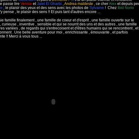
e passe lire
Venise
et
Jalel El Gharbi
,
Andrea maldeste
, ce cher
Alex
et depuis pe
ne
; le plaisir des yeux et des sens avec les photos de
Sylvaine
! Chez
Ibid
Norio
j'y pense , le plaisir des sens !! Et puis tant d'autres encore ...
ie famille finalement , une famille de coeur et d'esprit , une famille ouverte sur le
 curieuse , inventive , sensible et qui se nourrit des uns et des autres , une famille
ures variées , de regards qui s'entrecoisent et d'êtres humains qui se rencontrent , et
tionnent . Une belle aventure pour moi , enrichissante , émouvante , et parfois
te !! Merci à vous tous ...