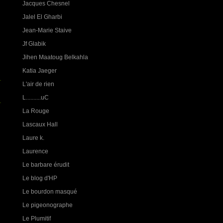
Jacques Chesnel
Jalel El Gharbi
Jean-Marie Staive
Jf Glabik
Jihen Maatoug Belkahla
Katia Jaeger
L'air de rien
L..........uC
La Rouge
Lascaux Hall
Laure k.
Laurence
Le barbare érudit
Le blog d'HP
Le bourdon masqué
Le pigeonographe
Le Plumitif