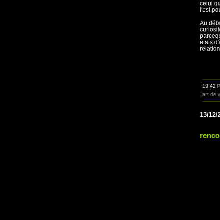
celui q
l'est p
Au débu
curiosit
parcequ
états d
relation
19:42 
art de 
13/12/
renco