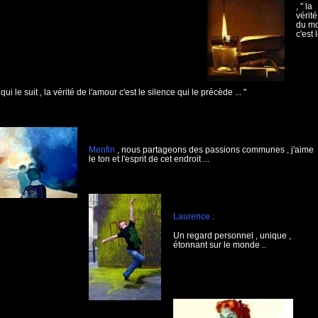
, " la
vérité
du m
c'est 
qui le suit , la vérité de l'amour c'est le silence qui le précède ... "
Menfin
, nous partageons des passions communes , j'aime
le ton et l'esprit de cet endroit ...
Laurence
:
Un regard personnel , unique ,
étonnant sur le monde ..