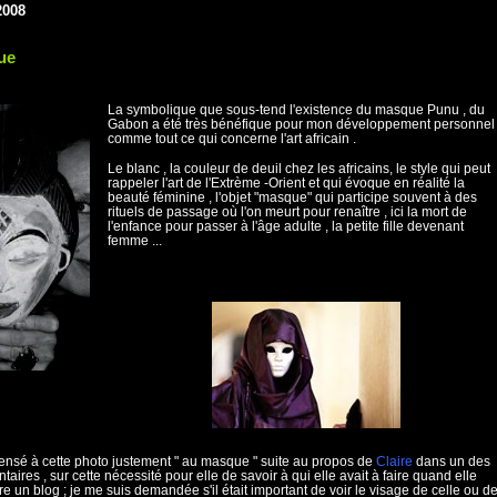
2008
ue
La symbolique que sous-tend l'existence du masque Punu , du
Gabon a été très bénéfique pour mon développement personnel 
comme tout ce qui concerne l'art africain .
Le blanc , la couleur de deuil chez les africains, le style qui peut
rappeler l'art de l'Extrème -Orient et qui évoque en réalité la
beauté féminine , l'objet "masque" qui participe souvent à des
rituels de passage où l'on meurt pour renaître , ici la mort de
l'enfance pour passer à l'âge adulte , la petite fille devenant
femme ...
pensé à cette photo justement " au masque " suite au propos de
Claire
dans un des
aires , sur cette nécessité pour elle de savoir à qui elle avait à faire quand elle
e un blog ; je me suis demandée s'il était important de voir le visage de celle ou d