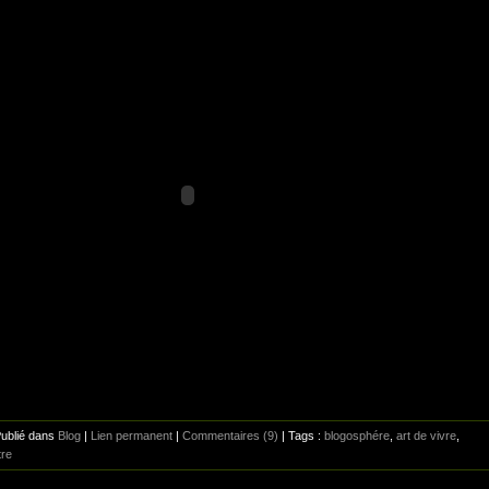
Publié dans
Blog
|
Lien permanent
|
Commentaires (9)
| Tags :
blogosphére
,
art de vivre
,
tre