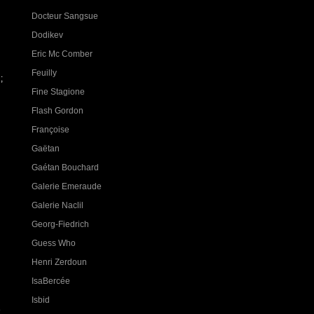
Docteur Sangsue
Dodikev
Eric Mc Comber
Feuilly
;
Fine Stagione
Flash Gordon
Françoise
Gaëtan
Gaétan Bouchard
Galerie Emeraude
Galerie Naclil
Georg-Fiedrich
Guess Who
Henri Zerdoun
IsaBercée
Isbid
e