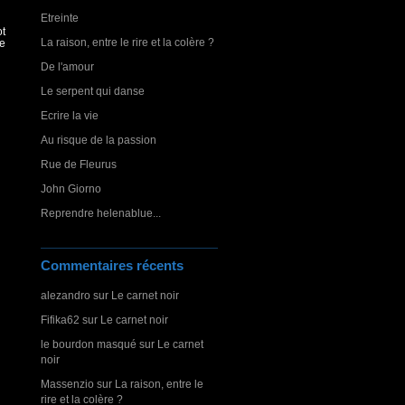
Etreinte
ot
La raison, entre le rire et la colère ?
le
De l'amour
Le serpent qui danse
Ecrire la vie
Au risque de la passion
Rue de Fleurus
John Giorno
Reprendre helenablue...
Commentaires récents
alezandro
sur
Le carnet noir
Fifika62
sur
Le carnet noir
le bourdon masqué
sur
Le carnet
noir
Massenzio
sur
La raison, entre le
rire et la colère ?