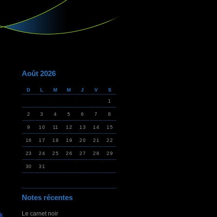
Août 2026
D
L
M
M
J
V
S
1
2
3
4
5
6
7
8
9
10
11
12
13
14
15
16
17
18
19
20
21
22
23
24
25
26
27
28
29
30
31
Notes récentes
Le carnet noir
ck