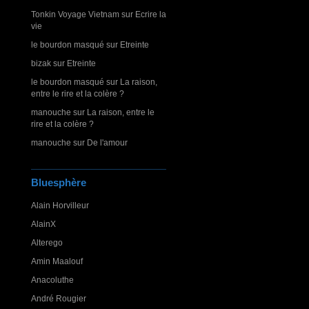
Tonkin Voyage Vietnam
sur
Ecrire la
vie
le bourdon masqué
sur
Etreinte
bizak
sur
Etreinte
le bourdon masqué
sur
La raison,
entre le rire et la colère ?
manouche
sur
La raison, entre le
rire et la colère ?
manouche
sur
De l'amour
Bluesphère
Alain Horvilleur
AlainX
Alterego
Amin Maalouf
Anacoluthe
André Rougier