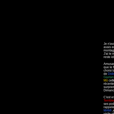
Je n'av
avais e
montage
J'ai le
reste i
Amusant 
que le
choisi l
de
Didi
Gaetan
Mû
cett
récente
surpren
Dimanc
C'est v
Terrible
ses poé
rappele
MAMI
,
visite 