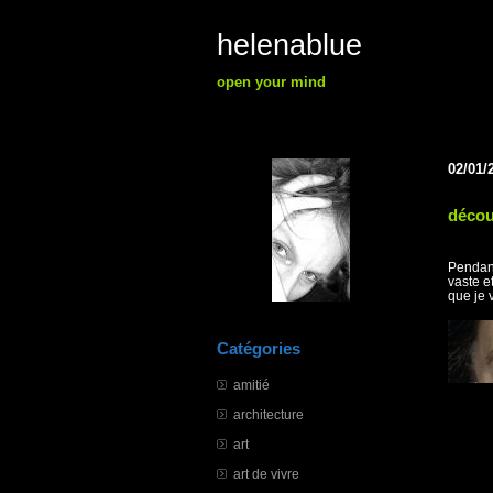
helenablue
open your mind
02/01/
décou
Pendant
vaste e
que je v
Catégories
amitié
architecture
art
art de vivre