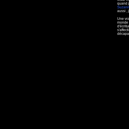
quand j
Suzan
aussi , 
Une vra
monde ,
d'écrit
s'affec
décapan