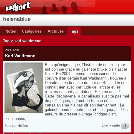
helenablue
Notes
Catégories
Archives
Tags
Tag > karl waldmann
28/12/2012
Karl Waldmann
Bien qu’énigmatique, l’histoire de ce collagiste
est connue grâce au galeriste bruxellois Pascal
Polar. En 2001, il prend connaissance de
l’œuvre d’un certain Karl Waldmann , trouvée à
Dresde après la chute du mur de Berlin. On ne
connaît rien avec certitude de l’artiste et les
œuvres ne sont pas datées. Enigme donc !
Cette “découverte” a par ailleurs suscité pas mal
de polémiques, surtout en France où le
cartésianisme n’a pas dit son dernier mot ! Le
galeriste nous en entretient et c’est piquant ! Les
auteurs du présent ouvrage (critique d’art,
philosophes,...
Lire la suite
1
Écrit par
Hélène