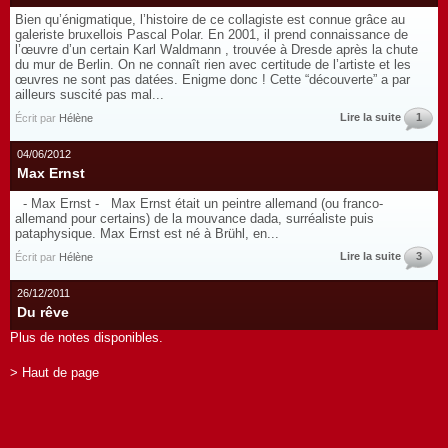
Bien qu’énigmatique, l’histoire de ce collagiste est connue grâce au
galeriste bruxellois Pascal Polar. En 2001, il prend connaissance de
l’œuvre d’un certain Karl Waldmann , trouvée à Dresde après la chute
du mur de Berlin. On ne connaît rien avec certitude de l’artiste et les
œuvres ne sont pas datées. Enigme donc ! Cette “découverte” a par
ailleurs suscité pas mal...
Lire la suite
1
Écrit par
Hélène
04/06/2012
Max Ernst
- Max Ernst - Max Ernst était un peintre allemand (ou franco-
allemand pour certains) de la mouvance dada, surréaliste puis
pataphysique. Max Ernst est né à Brühl, en...
Lire la suite
3
Écrit par
Hélène
26/12/2011
Du rêve
Plus de notes disponibles.
> Haut de page