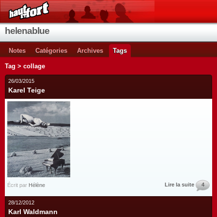
helenablue
Notes
Catégories
Archives
Tags
Tag > collage
26/03/2015
Karel Teige
Lire la suite
4
Écrit par
Hélène
28/12/2012
Karl Waldmann