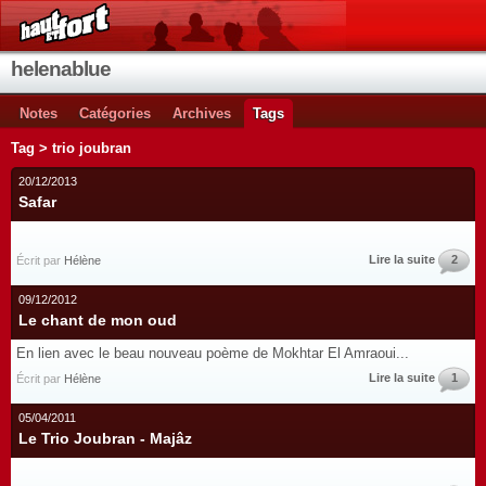
helenablue
Notes
Catégories
Archives
Tags
Tag > trio joubran
20/12/2013
Safar
Lire la suite
2
Écrit par
Hélène
09/12/2012
Le chant de mon oud
En lien avec le beau nouveau poème de Mokhtar El Amraoui...
Lire la suite
1
Écrit par
Hélène
05/04/2011
Le Trio Joubran - Majâz