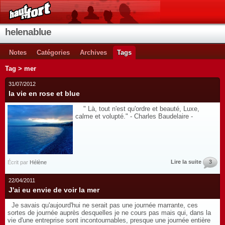
helenablue
Notes
Catégories
Archives
Tags
Tag > mer
31/07/2012
la vie en rose et blue
" Là, tout n'est qu'ordre et beauté, Luxe,
calme et volupté." - Charles Baudelaire -
Lire la suite
3
Écrit par
Hélène
22/04/2011
J'ai eu envie de voir la mer
Je savais qu'aujourd'hui ne serait pas une journée marrante, ces
sortes de journée auprès desquelles je ne cours pas mais qui, dans la
vie d'une entreprise sont incontournables, presque une journée entière