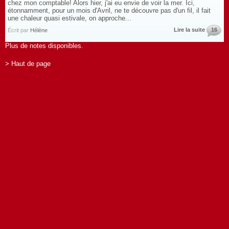
chez mon comptable! Alors hier, j'ai eu envie de voir la mer. Ici,
étonnamment, pour un mois d'Avril, ne te découvre pas d'un fil, il fait
une chaleur quasi estivale, on approche...
Lire la suite
16
Écrit par
Hélène
Plus de notes disponibles.
> Haut de page