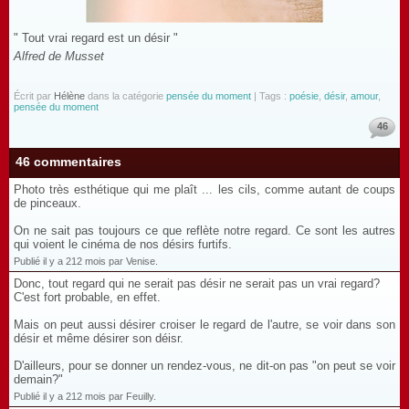
" Tout vrai regard est un désir "
Alfred de Musset
Écrit par
Hélène
dans la catégorie
pensée du moment
| Tags :
poésie
,
désir
,
amour
,
pensée du moment
46
46 commentaires
Photo très esthétique qui me plaît ... les cils, comme autant de coups
de pinceaux.
On ne sait pas toujours ce que reflète notre regard. Ce sont les autres
qui voient le cinéma de nos désirs furtifs.
Publié il y a 212 mois par Venise.
Donc, tout regard qui ne serait pas désir ne serait pas un vrai regard?
C'est fort probable, en effet.
Mais on peut aussi désirer croiser le regard de l'autre, se voir dans son
désir et même désirer son déisr.
D'ailleurs, pour se donner un rendez-vous, ne dit-on pas "on peut se voir
demain?"
Publié il y a 212 mois par Feuilly.