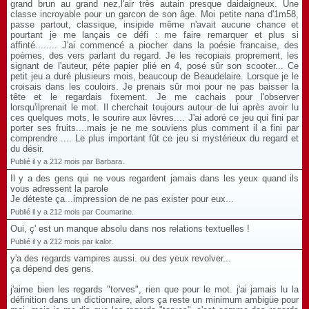
grand brun au grand nez,l'air très autain presque daidaigneux. Une
classe incroyable pour un garcon de son âge. Moi petite nana d'1m58,
passe partout, classique, insipide même n'avait aucune chance et
pourtant je me lançais ce défi : me faire remarquer et plus si
affinté........ J'ai commencé a piocher dans la poésie francaise, des
poèmes, des vers parlant du regard. Je les recopiais proprement, les
signant de l'auteur, péte papier plié en 4, posé sûr son scooter... Ce
petit jeu a duré plusieurs mois, beaucoup de Beaudelaire. Lorsque je le
croisais dans les couloirs. Je prenais sûr moi pour ne pas baisser la
tête et le regardais fixement. Je me cachais pour l'observer
lorsqu'ilprenait le mot. Il cherchait toujours autour de lui après avoir lu
ces quelques mots, le sourire aux lèvres.... J'ai adoré ce jeu qui fini par
porter ses fruits....mais je ne me souviens plus comment il a fini par
comprendre .... Le plus important fût ce jeu si mystérieux du regard et
du désir.
Publié il y a 212 mois par Barbara.
Il y a des gens qui ne vous regardent jamais dans les yeux quand ils
vous adressent la parole
Je déteste ça...impression de ne pas exister pour eux...
Publié il y a 212 mois par Coumarine.
Oui, ç' est un manque absolu dans nos relations textuelles !
Publié il y a 212 mois par kalor.
y'a des regards vampires aussi. ou des yeux revolver...
ça dépend des gens.
j'aime bien les regards "torves", rien que pour le mot. j'ai jamais lu la
définition dans un dictionnaire, alors ça reste un minimum ambigüe pour