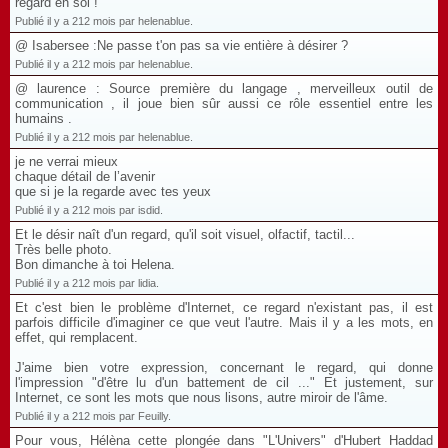
regard en soi !
Publié il y a 212 mois par helenablue.
@ Isabersee :Ne passe t'on pas sa vie entière à désirer ?
Publié il y a 212 mois par helenablue.
@ laurence : Source première du langage , merveilleux outil de
communication , il joue bien sûr aussi ce rôle essentiel entre les
humains .
Publié il y a 212 mois par helenablue.
je ne verrai mieux
chaque détail de l’avenir
que si je la regarde avec tes yeux
Publié il y a 212 mois par isdid.
Et le désir naît d'un regard, qu'il soit visuel, olfactif, tactil...
Très belle photo.
Bon dimanche à toi Helena.
Publié il y a 212 mois par lidia.
Et c'est bien le problème d'Internet, ce regard n'existant pas, il est
parfois difficile d'imaginer ce que veut l'autre. Mais il y a les mots, en
effet, qui remplacent.
J'aime bien votre expression, concernant le regard, qui donne
l'impression "d'être lu d'un battement de cil ..." Et justement, sur
Internet, ce sont les mots que nous lisons, autre miroir de l'âme.
Publié il y a 212 mois par Feuilly.
Pour vous, Hélèna cette plongée dans "L'Univers" d'Hubert Haddad