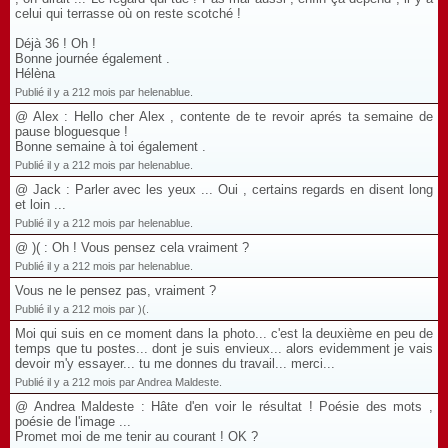
celui qui terrasse où on reste scotché !
Déjà 36 ! Oh !
Bonne journée également .
Hélèna
Publié il y a 212 mois par helenablue.
@ Alex : Hello cher Alex , contente de te revoir aprés ta semaine de
pause bloguesque !
Bonne semaine à toi également .
Publié il y a 212 mois par helenablue.
@ Jack : Parler avec les yeux ... Oui , certains regards en disent long
et loin ...
Publié il y a 212 mois par helenablue.
@ )( : Oh ! Vous pensez cela vraiment ?
Publié il y a 212 mois par helenablue.
Vous ne le pensez pas, vraiment ?
Publié il y a 212 mois par )(.
Moi qui suis en ce moment dans la photo... c'est la deuxième en peu de
temps que tu postes... dont je suis envieux... alors evidemment je vais
devoir m'y essayer... tu me donnes du travail... merci...
Publié il y a 212 mois par Andrea Maldeste.
@ Andrea Maldeste : Hâte d'en voir le résultat ! Poésie des mots ,
poésie de l'image ...
Promet moi de me tenir au courant ! OK ?