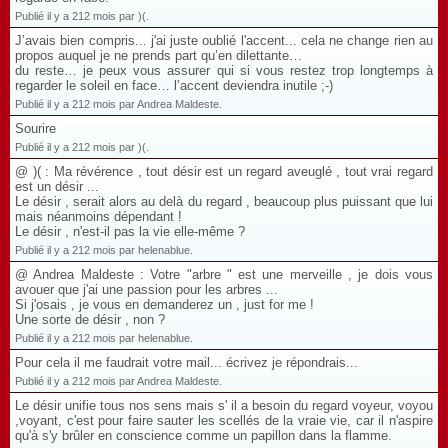
Publié il y a 212 mois par )(.
J’avais bien compris... j'ai juste oublié l'accent... cela ne change rien au
propos auquel je ne prends part qu’en dilettante…
du reste… je peux vous assurer qui si vous restez trop longtemps à
regarder le soleil en face… l’accent deviendra inutile ;-)
Publié il y a 212 mois par Andrea Maldeste.
Sourire
Publié il y a 212 mois par )(.
@ )( : Ma révérence , tout désir est un regard aveuglé , tout vrai regard
est un désir ...
Le désir , serait alors au delà du regard , beaucoup plus puissant que lui
mais néanmoins dépendant !
Le désir , n'est-il pas la vie elle-même ?
Publié il y a 212 mois par helenablue.
@ Andrea Maldeste : Votre "arbre " est une merveille , je dois vous
avouer que j'ai une passion pour les arbres ...
Si j'osais , je vous en demanderez un , just for me !
Une sorte de désir , non ?
Publié il y a 212 mois par helenablue.
Pour cela il me faudrait votre mail... écrivez je répondrais...
Publié il y a 212 mois par Andrea Maldeste.
Le désir unifie tous nos sens mais s' il a besoin du regard voyeur, voyou
,voyant, c'est pour faire sauter les scellés de la vraie vie, car il n'aspire
qu'à s'y brûler en conscience comme un papillon dans la flamme.