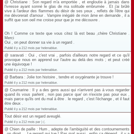
@ Christiane : Son regard m'a emportée , et engloutie à jamais dans
l'ivresse ayant sonné le glas de ma solitude embrumée . Et j'ai brûlé
vive à l'ardeur des flammes du désir de ses yeux , reflets de l'être qui
me dévorerait d'amour . Vampire inégalé de mon âme en demande , il a
suffit que son oeil me croise pour que je me découvre .
Oh ! Comme ce texte que vous citez là est beau ,chère Christiane .
Merci
Oui , on peut donner sa vie à un regard .
Publié il y a 212 mois par helenablue.
@ saravati : Oui , c'est vrai , parfois d'ailleurs notre regard et ce qu'il
provoque nous en apprend sur l'autre au delà des mots ; et peut créé
une équivoque !
Publié il y a 212 mois par helenablue.
@ Barbara : Jolie ton histoire , tendre et oxygénante je trouve !
Publié il y a 212 mois par helenablue.
@ Coumarine : Il y a des gens aussi qui n'arrivent pas à vous regarder
quand ils vous parlent , non pas parce que' on n'existe pas pour eux ,
mais parce qu'ils ont du mal à être . le regard , c'est l'échange , et il faut
être deux .
Publié il y a 212 mois par helenablue.
Tout désir est un regard aveuglé.
Publié il y a 212 mois par ) (.
@ Chien de paille : Hum , adepte de l'ambiguïté et des contournements
, on dirait ... Le regard qui tue ! Pas mal aussi , enfin ça dépend , il y a