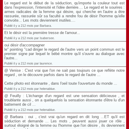
Le regard est le début de la séduction, qu'importe la couleur tout est
dans l'expression, l'intensité et l'idée derrière.... Le regard et le sourires :
armes radicales de la femme qui désire, qui cherche en l'autre a être
rassurée, rassurée sûr sa faculté a rendre fou de désir l'homme qu'elle
convoite... Les mots deviennent inutiles....
Publié il y a 212 mois par Barbara.
Et le désir est la première tresse de l'amour...
Publié il y a 212 mois par Isabersee.
oui désir d'accompagner
le" pointing "cad diriger le regard de l'autre vers un point commun est le
premier signe par lequel le bébé montre qu'il s'ouvre au dialogue avec
l'autre...
Publié il y a 212 mois par laurence.
@ Venise : C'est vrai que l'on ne sait pas toujours ce que reflète notre
regard , on le découvre parfois dans le regard de l'autre ...
Cette photo est étonnante , dans l'oeil toute l'ouverture du monde ...
Publié il y a 212 mois par helenablue.
@ Feuilly : L'échange d'un regard est une sensation délicieuse , et
troublante aussi , on a quelquefois la sensation étonnante d'être lu d'un
battement de cil ...
Publié il y a 212 mois par helenablue.
@ Barbara : oui , c'est vrai qu'un regard en dit long ...ET qu'il est
séduction et demande ... Les mots , peuvent aussi jouer ce rôle ,
surtout éloigné de la femme ou l'homme que l'on désire , ils deviennent