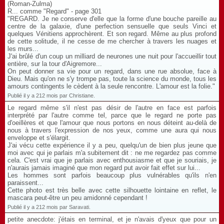
(Roman-Zulma)
R... comme "Regard" - page 301
"REGARD. Je ne conserve d'elle que la forme d'une bouche pareille au
centre de la galaxie, d'une perfection sensuelle que seuls Vinci et
quelques Vénitiens approchèrent. Et son regard. Même au plus profond
de cette solitude, il ne cesse de me chercher à travers les nuages et
les murs...
J'ai brûlé d'un coup un milliard de neurones une nuit pour l'accueillir tout
entière, sur la tour d'Aigremore...
On peut donner sa vie pour un regard, dans une rue absolue, face à
Dieu. Mais qu'on ne s'y trompe pas, toute la science du monde, tous les
amours contingents le cèdent à la seule rencontre. L'amour est la folie."
Publié il y a 212 mois par Christiane.
Le regard même s'il n'est pas désir de l'autre en face est parfois
interprété par l'autre comme tel, parce que le regard ne porte pas
d'oeillères et que l'amour que nous portons en nous déteint au-delà de
nous à travers l'expression de nos yeux, comme une aura qui nous
enveloppe et s'élargit.
J'ai vécu cette expérience il y a peu, quelqu'un de bien plus jeune que
moi avec qui je parlais m'a subitement dit : ne me regardez pas comme
cela. C'est vrai que je parlais avec enthousiasme et que je souriais, je
n'aurais jamais imaginé que mon regard put avoir fait effet sur lui...
Les hommes sont parfois beaucoup plus vulnérables qu'ils n'en
paraissent...
Cette photo est très belle avec cette silhouette lointaine en reflet, le
mascara peut-être un peu amidonné cependant !
Publié il y a 212 mois par Saravati.
petite anecdote: j'étais en terminal, et je n'avais d'yeux que pour un