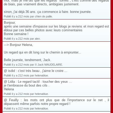
moi, mais je me dis que les regards "torves", c'est comme des regards
de biais, pas vraiment directs, ambigües justement.
sinon, j'ai déjà 36 ans. ça commence à faire. bonne journée.
Publié il y a 212 mois par chien de paille.
Bonjour,
après une semaine d'impasse sur les blogs je reviens et mon regard est
ébloui par ces belles photos avec leurs commentaires
Bonne semaine !
Publié il y a 212 mois par alex.
---> Bonjour Helena,
Un regard qui en dit long sur le chemin à emprunter...
Belle journée, tendrement, Jack.
Publié il y a 212 mois par © Jack MAUDELAIRE.
@ isdid : c'est trés beau , j'aime le croire ...
Publié il y a 212 mois par helenablue.
@ Lidia : Le regard tactil : toucher des yeux ...
je t'embrasse du bout des cils .
Helena
Publié il y a 212 mois par helenablue.
@ Feuilly : les mots ont plus que de l'importance sur le net , il
dépassent même parfois notre propre regard !
Publié il y a 212 mois par helenablue.