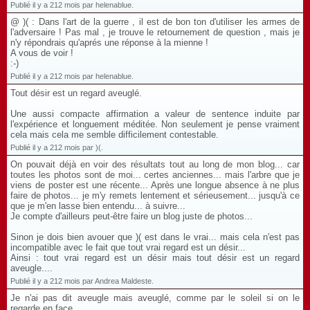
Publié il y a 212 mois par helenablue.
@ )( : Dans l'art de la guerre , il est de bon ton d'utiliser les armes de
l'adversaire ! Pas mal , je trouve le retournement de question , mais je
n'y répondrais qu'aprés une réponse à la mienne !
A vous de voir !
:-)
Publié il y a 212 mois par helenablue.
Tout désir est un regard aveuglé.
Une aussi compacte affirmation a valeur de sentence induite par
l'expérience et longuement méditée. Non seulement je pense vraiment
cela mais cela me semble difficilement contestable.
Publié il y a 212 mois par )(.
On pouvait déjà en voir des résultats tout au long de mon blog... car
toutes les photos sont de moi... certes anciennes... mais l'arbre que je
viens de poster est une récente... Après une longue absence à ne plus
faire de photos... je m'y remets lentement et sérieusement... jusqu'à ce
que je m'en lasse bien entendu... à suivre...
Je compte d'ailleurs peut-être faire un blog juste de photos...
Sinon je dois bien avouer que )( est dans le vrai... mais cela n'est pas
incompatible avec le fait que tout vrai regard est un désir...
Ainsi : tout vrai regard est un désir mais tout désir est un regard
aveugle....
Publié il y a 212 mois par Andrea Maldeste.
Je n'ai pas dit aveugle mais aveuglé, comme par le soleil si on le
regarde en face.