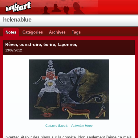
helenablue
Notes
Catégories
Archives
Tags
Rêver, construire, écrire, façonner,
13/07/2012
- Cadavre Exquis - Valentine Hugo -
inventer, établir des plans sur la comète. Non seulement j'aime ça mais