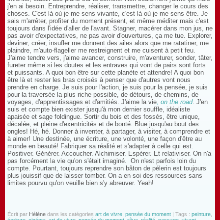
j'en ai besoin. Entreprendre, réaliser, transmettre, changer le cours des
choses. C'est là où je me sens vivante, c'est là où je me sens être. Je
sais m'arrêter, profiter du moment présent, et même méditer mais c'est
toujours dans l'idée d'aller de l'avant. Stagner, macérer dans mon jus, ne
pas avoir d'expectatives, ne pas avoir d'ouvertures, ça me tue. Explorer,
deviner, créer, insufler me donnent des ailes alors que me ratatiner, me
plaindre, m'auto-flageller me restreignent et me cuisent à petit feu.
J'aime tendre vers, j'aime avancer, construire, m'aventurer, sonder, tâter,
fureter même si les doutes et les entraves qui vont de pairs sont forts
et puissants. A quoi bon être sur cette planète et attendre! A quoi bon
être là et rester les bras croisés à penser que d'autres vont nous
prendre en charge. Je suis pour l'action, je suis pour la pensée, je suis
pour la traversée la plus riche possible, de détours, de chemins, de
voyages, d'apprentissages et d'amitiés. J'aime la vie
,
on the road
. J'en
suis et compte bien exister jusqu'à mon dernier souffle, idéaliste
apaisée et sage foldingue. Sortir du bois et des fossés, être unique,
décalée, et pleine d'exentricités et de bonté. Blue jusqu'au bout des
ongles! Hé, hé. Donner à inventer, à partager, à visiter, à comprendre et
à aimer! Une destinée, une écriture, une volonté, une façon d'être au
monde en beauté! Fabriquer sa réalité et s'adapter à celle qui est.
Positiver. Générer. Accoucher. Alchimiser. Espérer. Et relativiser. On n'a
pas forcément la vie qu'on s'était imaginé. On n'est parfois loin du
compte. Pourtant, toujours reprendre son bâton de pélerin est toujours
plus jouissif que de laisser tomber. On a en soi des ressources sans
limites pourvu qu'on veuille bien s'y abreuver. Yeah!
Écrit par
Hélène
dans les catégories
art de vivre
,
pensée du moment
| Tags :
peinture
,