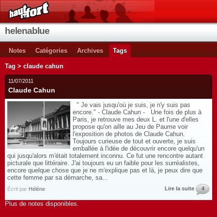
helenablue
Notes
Catégories
Archives
Tags
Tag > claude cahun
11/07/2011
Claude Cahun
" Je vais jusqu'où je suis, je n'y suis pas
encore." - Claude Cahun - Une fois de plus à
Paris, je retrouve mes deux L. et l'une d'elles
propose qu'on aille au Jeu de Paume voir
l'exposition de photos de Claude Cahun.
Toujours curieuse de tout et ouverte, je suis
emballée à l'idée de découvrir encore quelqu'un
qui jusqu'alors m'était totalement inconnu. Ce fut une rencontre autant
picturale que littéraire. J'ai toujours eu un faible pour les surréalistes,
encore quelque chose que je ne m'explique pas et là, je peux dire que
cette femme par sa démarche, sa...
Lire la suite
4
Écrit par
Hélène
Plus de notes disponibles.