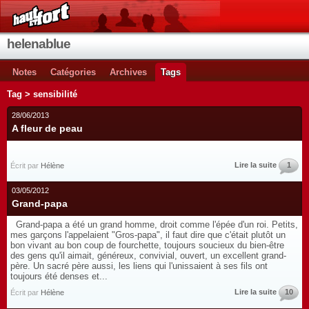
helenablue
Notes
Catégories
Archives
Tags
Tag > sensibilité
28/06/2013
A fleur de peau
Lire la suite
1
Écrit par
Hélène
03/05/2012
Grand-papa
Grand-papa a été un grand homme, droit comme l'épée d'un roi. Petits,
mes garçons l'appelaient "Gros-papa", il faut dire que c'était plutôt un
bon vivant au bon coup de fourchette, toujours soucieux du bien-être
des gens qu'il aimait, généreux, convivial, ouvert, un excellent grand-
père. Un sacré père aussi, les liens qui l'unissaient à ses fils ont
toujours été denses et...
Lire la suite
10
Écrit par
Hélène