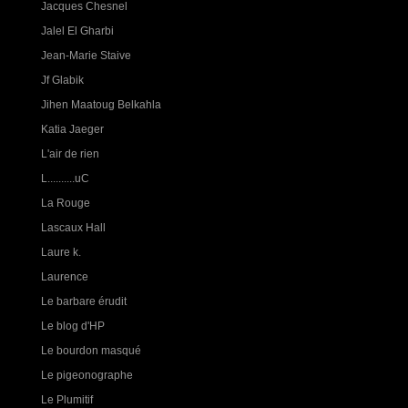
Jacques Chesnel
Jalel El Gharbi
Jean-Marie Staive
Jf Glabik
Jihen Maatoug Belkahla
Katia Jaeger
L'air de rien
L..........uC
La Rouge
Lascaux Hall
Laure k.
Laurence
Le barbare érudit
Le blog d'HP
Le bourdon masqué
Le pigeonographe
Le Plumitif