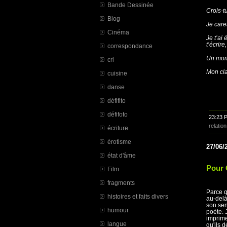
Bande Dessinée
Crois-t
Blog
Je care
Cinéma
Je t’ai
t’écrire
correspondance
Un mome
cri
Mon cla
cuisine
danse
défifito
défifoto
23:23 
relation
écriture
érotisme
27/06/
état d'âme
Pour 
Film
fragments
Parce q
histoires et faits divers
au-delà
son sens
humour
poète. 
imprime
langue
qu'ils 