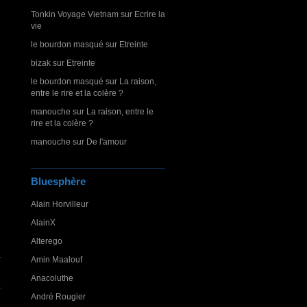
Tonkin Voyage Vietnam
sur
Ecrire la
vie
le bourdon masqué
sur
Etreinte
bizak
sur
Etreinte
le bourdon masqué
sur
La raison,
entre le rire et la colère ?
manouche
sur
La raison, entre le
rire et la colère ?
manouche
sur
De l'amour
Bluesphère
Alain Horvilleur
AlainX
Alterego
Amin Maalouf
Anacoluthe
André Rougier