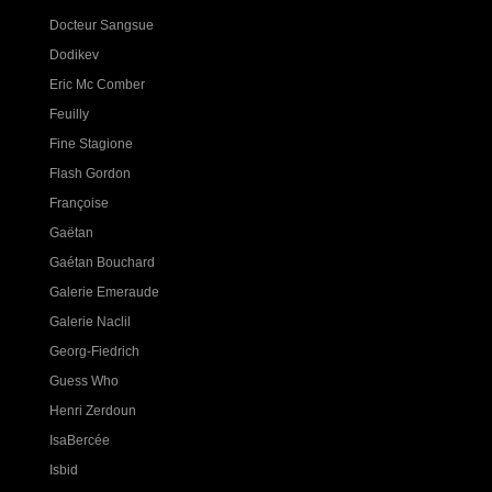
Docteur Sangsue
Dodikev
Eric Mc Comber
Feuilly
Fine Stagione
Flash Gordon
Françoise
Gaëtan
Gaétan Bouchard
Galerie Emeraude
Galerie Naclil
Georg-Fiedrich
Guess Who
Henri Zerdoun
IsaBercée
Isbid