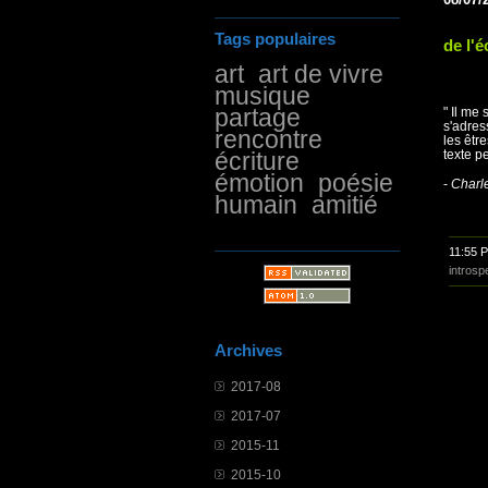
Tags populaires
de l'é
art
art de vivre
musique
partage
" Il me
s'adres
rencontre
les êtr
écriture
texte p
émotion
poésie
-
Charle
humain
amitié
11:55 
introsp
Archives
2017-08
2017-07
2015-11
2015-10