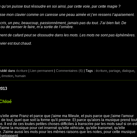
u qu’on puisse tout résoudre en soi ainsi, par cette voie, par cette magie ?
sse mon clavier comme on caresse une peau aimée et j’en ressens l’apaisement.
 écris, un peu, beaucoup, passionnément, jamais pas du tout. J’ai bien fait. De
, ou de penser le faire, m’a sortie de l’ornière.
nt de cafard peut se dissoudre dans les mots. Les mots ne sont pas éphémères.
vier est tout chaud.
Publié dans
écriture
|
Lien permanent
|
Commentaires (6)
| Tags :
écriture
,
partage
,
dialogue
,
,
émotion
,
humain
2013
Chloé
u'elle aime Franz et parce que j'aime ma filleule, et puis parce que j'aime l'amour
 de tout, quel que soit la forme qu'il prenne. Et parce qu'alors la musique prend tou
. Il est de ces toutes petites choses difficiles à transcrire par les mots sauf si on es
J'aime la musique pour cet insensé qu'elle véhicule, qu'elle transmet, qu'elle
. J'aime aussi les mots pour les mêmes raisons que les notes, pour cette musique
développent.