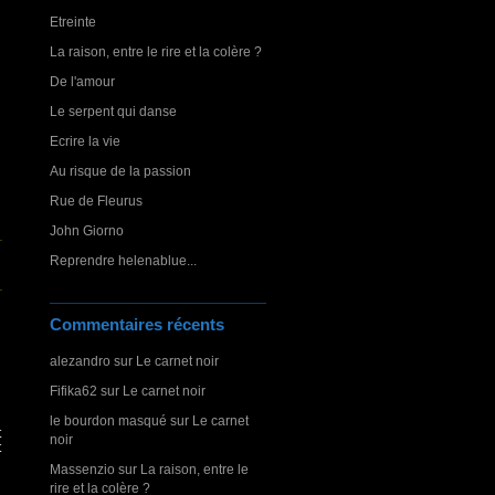
Etreinte
La raison, entre le rire et la colère ?
De l'amour
Le serpent qui danse
Ecrire la vie
Au risque de la passion
Rue de Fleurus
John Giorno
Reprendre helenablue...
Commentaires récents
alezandro
sur
Le carnet noir
Fifika62
sur
Le carnet noir
le bourdon masqué
sur
Le carnet
t
noir
t
Massenzio
sur
La raison, entre le
rire et la colère ?