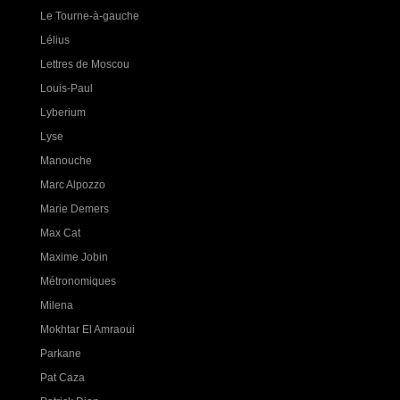
Le Tourne-à-gauche
Lélius
Lettres de Moscou
Louis-Paul
Lyberium
Lyse
Manouche
Marc Alpozzo
Marie Demers
Max Cat
Maxime Jobin
Métronomiques
Milena
Mokhtar El Amraoui
Parkane
Pat Caza