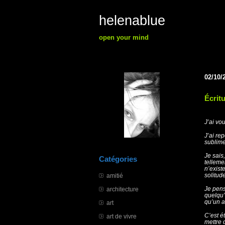
helenablue
open your mind
02/10/
Écrit
J’ai vou
J’ai rep
sublime
Je sais,
Catégories
telleme
n’exist
solitude.
amitié
Je pens
architecture
quelqu’
qu’un au
art
C’est é
art de vivre
mettre 