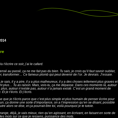
2014
ure
lu t’écrire ce soir, j’ai le cafard.
ensé au passé, ça ne me fait pas du bien. Tu sais, je crois qu’il faut savoir oublier,
r, transformer… Ce fameux plomb qui peut devenir de l’or. Je devrais. J’essaie.
 je sais, il y a pire, il y a plus malheureux, il y a des choses tellement plus graves et
nt plus… Tu as raison. Mais, vois-tu, ça me dépasse. Dans ces moments là, autour
e plus, autour n’existe pas, autour n’a jamais existé. C’est un grand moment de
 Et je t’écris. Et j’écris.
e que je t’écris parce que c’est plus simple et plus humain de penser écrire pour
un, ça donne une sorte d’importance, on a l’impression qu’en se disant, possible
tre alors se dise, et ça pourrait être toi, voilà pourquoi je te tutoie.
trange, déjà, je vais mieux, rien qu’en agissant, en écrivant, en faisant en sorte de
des mots sur ce que je ressens, puissance des mots.