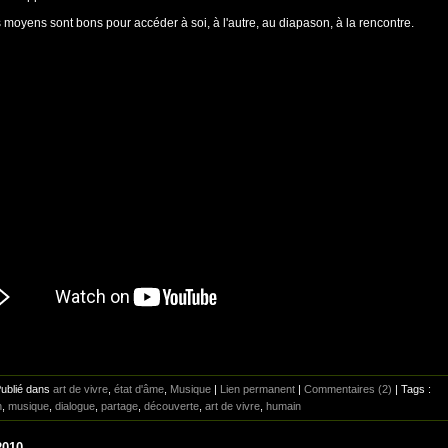
s moyens sont bons pour accéder à soi, à l'autre, au diapason, à la rencontre.
Publié dans
art de vivre
,
état d'âme
,
Musique
|
Lien permanent
|
Commentaires (2)
| Tags :
n
,
musique
,
dialogue
,
partage
,
découverte
,
art de vivre
,
humain
2010