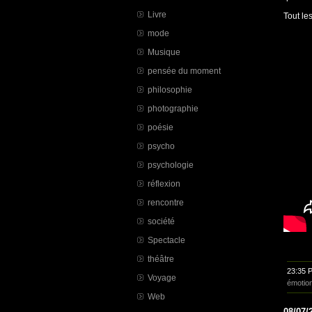
Livre
Tout le
mode
Musique
pensée du moment
philosophie
photographie
poésie
psycho
psychologie
réflexion
rencontre
société
Spectacle
théâtre
23:35 
Voyage
émotio
Web
08/07/