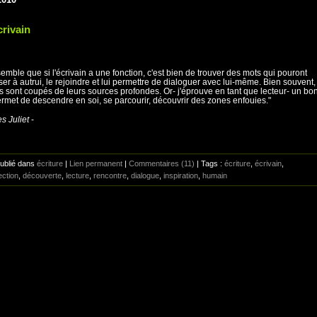
crivain
 semble que si l'écrivain a une fonction, c'est bien de trouver des mots qui pouront
ser à autrui, le rejoindre et lui permettre de dialoguer avec lui-même. Bien souvent,
es sont coupés de leurs sources profondes. Or- j'éprouve en tant que lecteur- un bo
ermet de descendre en soi, se parcourir, découvrir des zones enfouies."
s Juliet
-
Publié dans
écriture
|
Lien permanent
|
Commentaires (11)
| Tags :
écriture
,
écrivain
,
ection
,
découverte
,
lecture
,
rencontre
,
dialogue
,
inspiration
,
humain