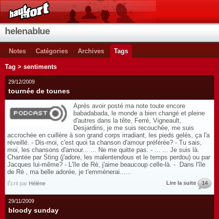
helenablue
Notes
Catégories
Archives
Tags
Tag > sentiments
29/12/2009
tournée de tounes
Après avoir posté ma note toute encore
babadabada, le monde a bien changé et pleine
d'autres dans la tête, Ferré, Vigneault,
Desjardins, je me suis recouchée, me suis
accrochée en cuillère à son grand corps irradiant, les pieds gelés, ça l'a
réveillé. - Dis-moi, c'est quoi ta chanson d'amour préférée? - Tu sais,
moi, les chansons d'amour... ... Ne me quitte pas. - ... ... Je suis là.
Chantée par Sting (j'adore, les malentendous et le temps perdou) ou par
Jacques lui-même? - L'île de Ré, j'aime beaucoup celle-là. - Dans l'île
de Ré , ma belle adorée, je t'emmènerai......
Lire la suite
14
Écrit par
Hélène
29/11/2009
bloody sunday