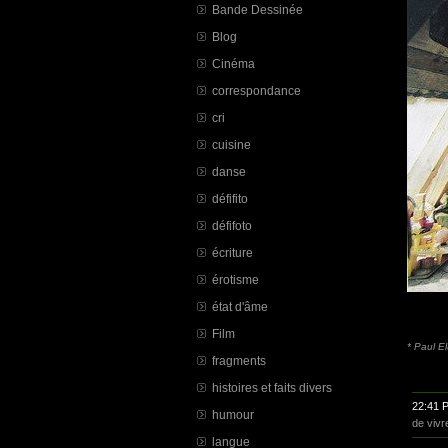
Bande Dessinée
Blog
Cinéma
correspondance
cri
cuisine
danse
défifito
défifoto
écriture
érotisme
état d'âme
Film
* Paul E
fragments
histoires et faits divers
22:41 
humour
de vivr
langue