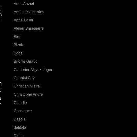
Anne Archet
t
.
Anne des ocreries
 à
t
Appels d'air
Atelier Brisepierre
Bird
Bizak
Bona
Brigitte Giraud
Catherine Voyez-Léger
Chantal Guy
x
Christian Mistral
t
Christophe André
e
.
Claudio
Constance
Dasola
défifoto
Didier