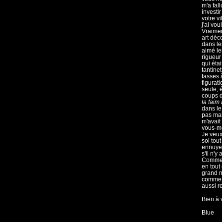
m'a fal
investi
votre vi
j'ai vo
Vraimen
art déco
dans le
aimé le
rigueur
qui éta
tantine
tasses 
figurat
seule, 
coups d
la
faim 
dans le 
pas mal 
m'avait
vous-m
Je veux
soi tou
ennuyer
s'il n'
Comment
en tout
grand m
comme d
aussi r
Bien à 
Blue