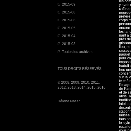
les com
2015-09
y avait 
cafés e
2015-08
pourquo
préféré
corps m
2015-06
personn
encore c
2015-05
les lan
riant à
2015-04
près de
grisonn
2015-03
lieu, s
rasseya
Toutes les archives
paquet 
pour co
Impossi
traduit
TOUS DROITS RÉSERVÉS
trop un
concern
sur la 
le chât
© 2008, 2009, 2010, 2011,
l'image
2012, 2013, 2014, 2015, 2016
de Pari
et de sa
aussi, 
traditi
Hélène Natier
intellec
décontr
station
musée e
tous ce
le style
reparle
vous ne