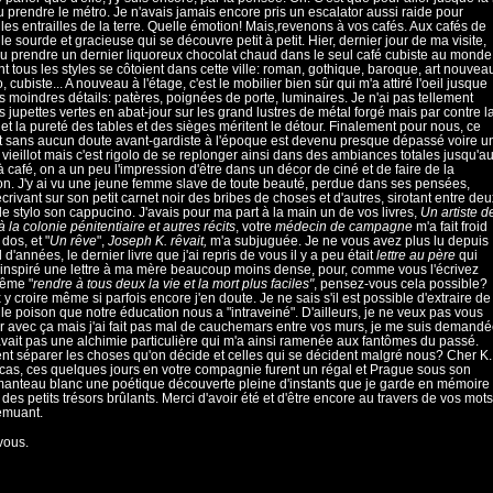
lu prendre le métro. Je n'avais jamais encore pris un escalator aussi raide pour
r les entrailles de la terre. Quelle émotion! Mais,revenons à vos cafés. Aux cafés de
lle sourde et gracieuse qui se découvre petit à petit. Hier, dernier jour de ma visite,
ulu prendre un dernier liquoreux chocolat chaud dans le seul café cubiste au monde
t tous les styles se côtoient dans cette ville: roman, gothique, baroque, art nouvea
, cubiste... A nouveau à l'étage, c'est le mobilier bien sûr qui m'a attiré l'oeil jusque
s moindres détails: patères, poignées de porte, luminaires. Je n'ai pas tellement
s jupettes vertes en abat-jour sur les grand lustres de métal forgé mais par contre l
 et la pureté des tables et des sièges méritent le détour. Finalement pour nous, ce
it sans aucun doute avant-gardiste à l'époque est devenu presque dépassé voire u
t vieillot mais c'est rigolo de se replonger ainsi dans des ambiances totales jusqu'a
à café, on a un peu l'impression d'être dans un décor de ciné et de faire de la
ion. J'y ai vu une jeune femme slave de toute beauté, perdue dans ses pensées,
écrivant sur son petit carnet noir des bribes de choses et d'autres, sirotant entre deu
e stylo son cappucino. J'avais pour ma part à la main un de vos livres,
Un artiste d
à la colonie pénitentiaire et autres récits
, votre
médecin de campagne
m'a fait froid
dos, et "
Un rêve
",
Joseph K. rêvait,
m'a subjuguée. Je ne vous avez plus lu depuis
d'années, le dernier livre que j'ai repris de vous il y a peu était
lettre au père
qui
 inspiré une lettre à ma mère beaucoup moins dense, pour, comme vous l'écrivez
ême "
rendre à tous deux la vie et la mort plus faciles"
, pensez-vous cela possible?
 y croire même si parfois encore j'en doute. Je ne sais s'il est possible d'extraire de
t le poison que notre éducation nous a "intraveiné". D'ailleurs, je ne veux pas vous
 avec ça mais j'ai fait pas mal de cauchemars entre vos murs, je me suis demand
y avait pas une alchimie particulière qui m'a ainsi ramenée aux fantômes du passé.
 séparer les choses qu'on décide et celles qui se décident malgré nous? Cher K.
 cas, ces quelques jours en votre compagnie furent un régal et Prague sous son
anteau blanc une poétique découverte pleine d'instants que je garde en mémoire
es petits trésors brûlants. Merci d'avoir été et d'être encore au travers de vos mots
emuant.
vous.