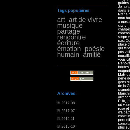
guides 
Je ne sa
Tags populaires
dans le
Praha n
mon hum
art
art de vivre
à mesur
musique
cité un
chargés
partage
contras
rencontre
serpe v
pas. Co
écriture
place d
émotion
poésie
qui ten
pas visi
humain
amitié
muraill
vous ci
Rénovée
hautes 
magnéti
Matyld
perte d
gens du
de la G
cramois
Archives
blanchi
aux conf
Et là, 
2017-08
où vous
rose et
2017-07
d'albât
chaleur
2015-11
permett
semblai
2015-10
plusieu