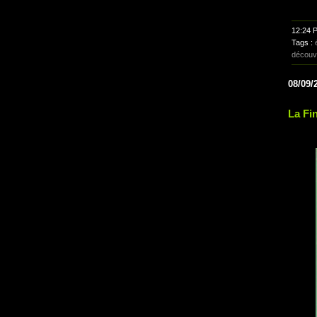
12:24 
Tags :
découv
08/09/
La Fin