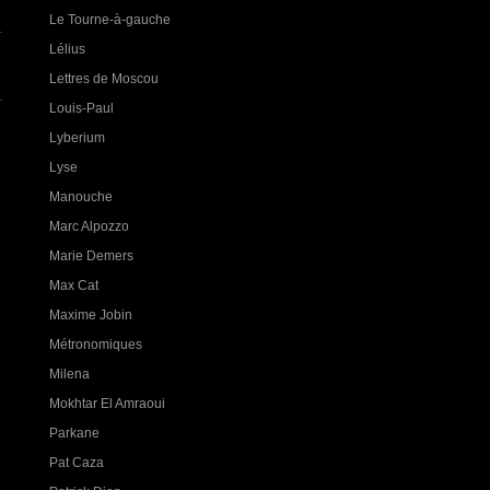
Le Tourne-à-gauche
Lélius
Lettres de Moscou
Louis-Paul
Lyberium
Lyse
Manouche
Marc Alpozzo
Marie Demers
Max Cat
Maxime Jobin
Métronomiques
Milena
Mokhtar El Amraoui
Parkane
Pat Caza