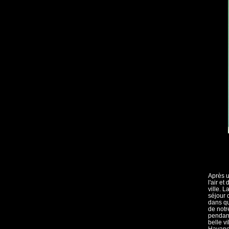
Après u
l'air e
ville. 
séjour 
dans qu
de notr
pendant
belle v
Havane 