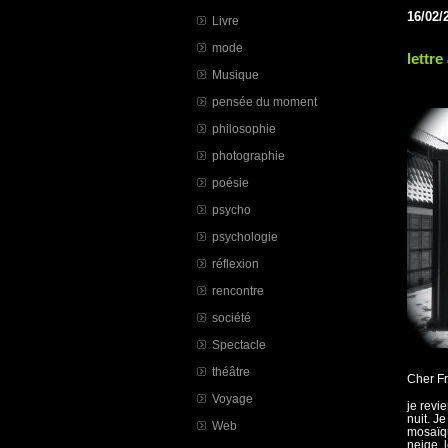
16/02/
Livre
mode
lettre
Musique
pensée du moment
philosophie
photographie
poésie
psycho
psychologie
réflexion
rencontre
société
Spectacle
théâtre
Cher Fr
Voyage
je revi
nuit. J
Web
mosaïqu
neige, 