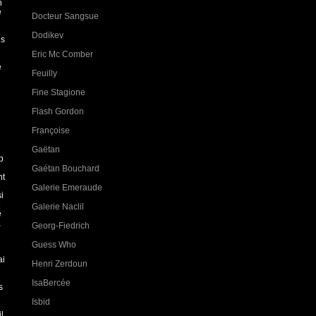
n
e
Docteur Sangsue
Dodikev
es
Eric Mc Comber
e
Feuilly
Fine Stagione
Flash Gordon
Françoise
Gaëtan
p
Gaétan Bouchard
nt
Galerie Emeraude
i
e
Galerie Naclil
e
,
Georg-Fiedrich
Guess Who
ai
Henri Zerdoun
IsaBercée
s
Isbid
l