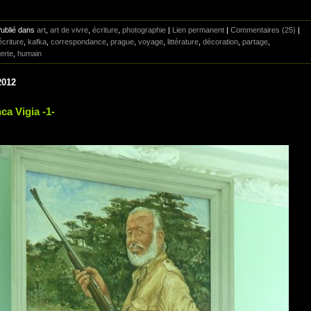
Publié dans
art
,
art de vivre
,
écriture
,
photographie
|
Lien permanent
|
Commentaires (25)
|
écriture
,
kafka
,
correspondance
,
prague
,
voyage
,
littérature
,
décoration
,
partage
,
erte
,
humain
2012
ca Vigia -1-