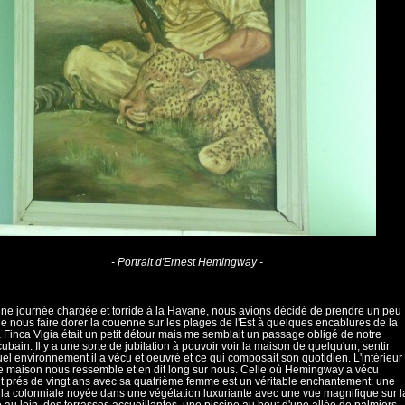
- Portrait d'Ernest Hemingway -
ne journée chargée et torride à la Havane, nous avions décidé de prendre un peu
t de nous faire dorer la couenne sur les plages de l'Est à quelques encablures de la
La Finca Vigia était un petit détour mais me semblait un passage obligé de notre
cubain. Il y a une sorte de jubilation à pouvoir voir la maison de quelqu'un, sentir
el environnement il a vécu et oeuvré et ce qui composait son quotidien. L'intérieur
e maison nous ressemble et en dit long sur nous. Celle où Hemingway a vécu
 prés de vingt ans avec sa quatrième femme est un véritable enchantement: une
illa colonniale noyée dans une végétation luxuriante avec une vue magnifique sur l
au loin, des terrasses accueillantes, une piscine au bout d'une allée de palmiers,