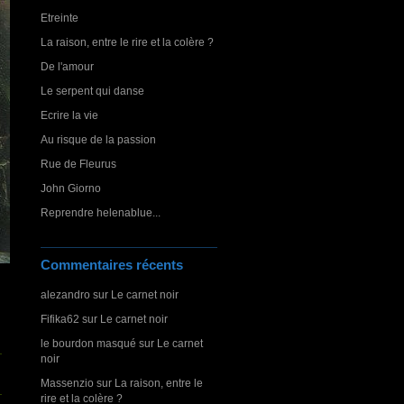
Etreinte
La raison, entre le rire et la colère ?
De l'amour
Le serpent qui danse
Ecrire la vie
Au risque de la passion
Rue de Fleurus
John Giorno
Reprendre helenablue...
Commentaires récents
alezandro
sur
Le carnet noir
Fifika62
sur
Le carnet noir
le bourdon masqué
sur
Le carnet
noir
Massenzio
sur
La raison, entre le
rire et la colère ?