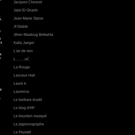
Jacques Chesnel
Jalel El Gharbi
.
Jean-Marie Staive
u,
Jf Glabik
a
Jihen Maatoug Belkahla
n
ux
Katia Jaeger
L'air de rien
x
e
L..........uC
La Rouge
Lascaux Hall
Laure k.
ée
Laurence
,
Le barbare érudit
Le blog d'HP
Le bourdon masqué
Le pigeonographe
Le Plumitif