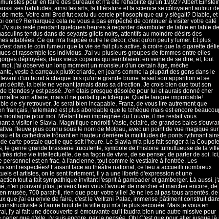
munistes pour en faire des bureaux et n'a été réhabilité qu'un 1992? Albert Einstei
aussi ses habitudes, ainsi les arts, la littérature et la science se côtoyaient autour d
t de mets. Votre ami Brod fut exclu du cercle philosophique qui y siégait? Diable, et
i donc? Remarquez cela ne vous a pas empêché de continuer à visiter votre café
! J'y suis resté pendant quelques heures à regarder déambuler de table en table d
asculins tendus dans de seyants gilets noirs, attentifs au moindre désirs des
es attablées. Ce qui m'a frappée outre le décor, c'est qu'on peut y fumer. Et plus
'est dans le coin fumeur que la vie se fait plus active, à croire que la cigarette déli
gues et rassemble les individus. J'ai vu plusieurs groupes de femmes entre elles
 gorges déployées, deux vieux copains qui semblaient en veine de se dire, et, tout
 moi, j'ai observé un long moment un monsieur d'un certain âge, mèche
ante, veste à carreaux plutôt criarde, en jeans comme la plupart des gens dans le
e levant d'un bond à chaque fois qu'une grande brune faisait son apparition et se
nt dépité, la belle ne venant jamais dans sa direction. Je crois bien que tout son
de blondes y est passé. J'en étais presque désolée pour lui et aurais donné cher
nnaître son affaire, mais il ne parlait que tchèque. Quelle langue improbable!
ble de s'y retrouver. Je serai bien incapable, Franz, de vous lire autrement que
 en français, l'allemand est plus abordable que le tchèque mais est encore beaucou
e montagne pour moi. M'étant bien imprégnée du Louvre, il me restait vous
ant à visiter le Slavia. Magnifique endroit! Vaste, éclairé, de grandes baies s'ouvra
Valtva, fleuve plus connu sous le nom de Moldau, avec un point de vue magique sur
eau et la cathédrale trônant en hauteur derrière la multitudes de ponts rythmant ains
 de carte postale quelle que soit l'heure. Le Slavia m'a plus fait songer à la Coupol
s, le genre grande brasserie truculente, symbole de l'histoire tumultueuse de la vill
 très riche vie intellectuelle, de sa façon de vivre, de se penser, de parler de soi. Ici
le personnel est en frac, à l'ancienne, tout comme le vestiaire à l'entrée. Les
ons sont respectées! Faisant face au théâtre national, ce lieu a accueilli nombreux
tuels et artistes, on le sent fortement, il y a une liberté d'expression et une
action tout a fait sympathique invitant l'esprit à gambader et gamberger. Là aussi, j'
né, n'en pouvant plus, je veux bien vous l'avouer de marcher et marcher encore, de
n musée, 700 parait-il, rien que pour votre ville! Je ne les ai pas tous arpentés, de
ux que j'ai eu envie de faire, c'est le Veltrzni Palac, immense bâtiment construit dan
 constructiviste à l'autre bout de la ville qui m'a le plus secouée. Mais je vous en
rai, j'y ai fait une découverte si émouvante qu'il faudra bien une autre missive pour
 parler que d'elle, j'y suis encore, par la pensée. Oh! C'est que pour aller jusque là i