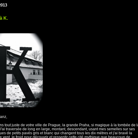
2013
 à K.
anz,
ens tout juste de votre ville de Prague, la grande Praha, si magique à la tombée de l
e l'ai traversée de long en large, montant, descendant, usant mes semelles sur ses
es de petits pavés gris et blanc qui changent tous les dix métres et j'ai bravé la
le vent, le froid pour découvrir et ressentir cette cité mythique que beaucoup de