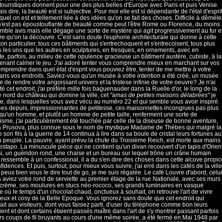
touristiques donnent pour une des plus belles d'Europe avec Paris et puis Venise.
is dire, la beauté est si subjective. Pour moi elle est si dépendante de l'état d'espri
quel on est et tellement liée à des idées qu'on se fait des choses. Difficile à dêméler
'est pas époustouflante de beauté comme peut l'être Rome ou Florence, du moins
ble avis mais elle dégage une sorte de mystère qui agit progressivement au fur e
e qu'on la découvre. C'est sans doute l'euphorie architecturale qui donne à cette
 ton particulier, tous ces bâtiments qui s'entrechoquent et s'entrecoisent, tous plus
 les uns que les autres en sculptures, en fresques, en ornements, avec en
te, parfois, au milieu de cette opulence gracieuse un bâtiment austère, cubiste, à la
enant calmer le jeu. J'ai adoré tenter vous comprendre mieux en marchant sur vos
mprendre dans quel état d'esprit vous pouviez être, tenter de me mettre à votre
ans vos endroits. Saviez-vous qu'un musée à votre intention a été créé, un musée
te de rendre votre angoissant univers et la tristese infinie de votre oeuvre? Je n'ai
té cet endroit, j'ai préféré mille fois baguenauder dans la Ruelle d'or, le long de la
e nord du château qui domine la ville, cet
"amas de petites maisons délabrées"
je
te, dans lesquelles vous avez vécu au numéro 22 et qui semble vous avoir inspiré.
s depuis, impressionnantes de petitesse, ces maisonnettes incongrues pas plus
qu'un homme, et plutôt un homme de petite taille, renferment une sorte de
sme, j'ai particulièrement été touchée par celle de la diseuse de bonne aventure,
a Prusova, plus connue sous le nom de mystique Madame de Thébes qui malgré la
e son fils à la guerre de 14 continua à lire dans sa boule de cristal leurs fortunes au
 peuple. La pauvre, ayant prévu la chute du Troisième Reich, est morte aux mains
estapo. La minuscule pièce qui ne contient qu'un divan recouvert d'un tapis d'Orien
i, un guéridon rond, une chaise et un bureau sur lequel trône un crâne humain
 ressemble à un confessional, il a du s'en dire des choses dans cette alcove propic
idences. Et puis, surtout, pour mieux vous suivre, j'ai erré dans les cafés de la ville
je peux bien vous le dire tout de go, je me suis régalée. Le café Louvre d'abord, celui
 aviez votre rond de serviette au premier étage de la rue Nationale, avec ses murs
 crème, ses moulures en stucs néo-rococo, ses grands luminaires en vasque
re où le temps d'un chocolat chaud, onctueux à souhait, on retrouve l'art de vivre
eux et cosy de la Belle Epoque. Vous ignorez sans doute que cet endroit qui
ait aux visiteurs, dont vous faisiez parti, d'user du téléphone comme bon leurs
ent et dont certains étaient passés maître dans l'art de s'y montrer passant parfois
rs coups de fil bruyants au cours d'une même soirée, a été fermé en Mai 1948 par