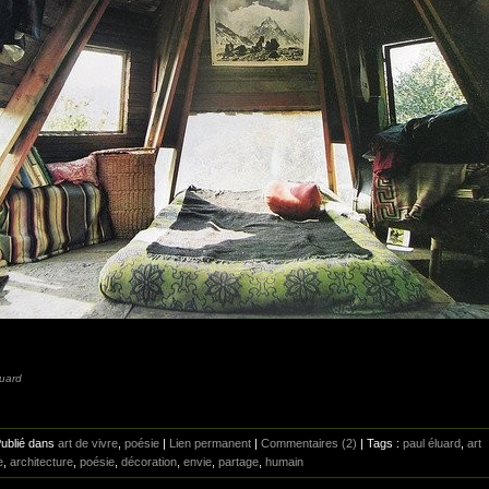
luard
Publié dans
art de vivre
,
poésie
|
Lien permanent
|
Commentaires (2)
| Tags :
paul éluard
,
art
e
,
architecture
,
poésie
,
décoration
,
envie
,
partage
,
humain