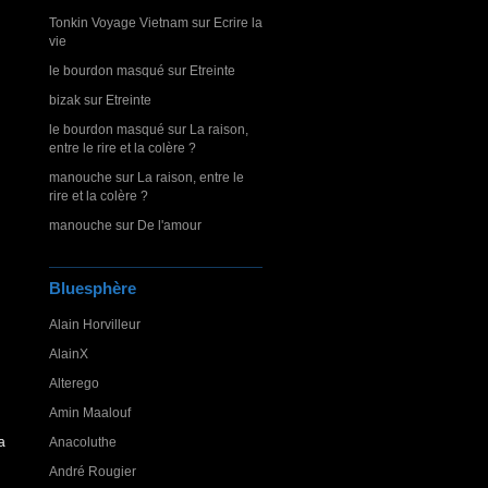
Tonkin Voyage Vietnam
sur
Ecrire la
vie
le bourdon masqué
sur
Etreinte
bizak
sur
Etreinte
le bourdon masqué
sur
La raison,
entre le rire et la colère ?
manouche
sur
La raison, entre le
rire et la colère ?
manouche
sur
De l'amour
Bluesphère
Alain Horvilleur
AlainX
Alterego
Amin Maalouf
a
Anacoluthe
André Rougier