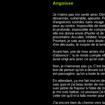
Angoisse
Je n’aime pas me sentir ainsi. Dé
désarmée, vulnérable, apeurée. Pou
d’angoisses sourdes sans visage e
peur au ventre. Impossible de met
et profonde, impossible de compren
elle me donne envie d’hurler et de
prisonnière. Acculée. Inhibée. Impo
Pourtant, je sais avoir sans doute
d’en découdre, le moyen de la teni
Avant-hier, une de mes amies me p
d’absence :" tu te rends compte el
avoir vingt ans avec ce qu’on sait
Non, je n’aimerais pas ça. C’est b
bon de penser qu’on a devant soi l
est passagère, qu’on a toute la v
En attendant, ça me fait mal en d
sais quoi et j’ai beau tenter de me r
suis pétrie de frayeur à l’idée de
je me suis battue, ce pourquoi j’ai 
cette vie qu’il m’a fallu mener pour
J’ai encore bien du chemin vers l