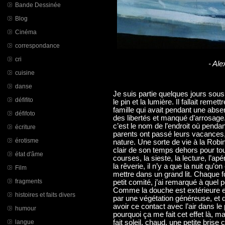
Bande Dessinée
Blog
Cinéma
correspondance
cri
- Al
cuisine
danse
Je suis partie quelques jours sous 
défifito
le pin et la lumière. Il fallait rem
famille qui avait pendant une absen
défifoto
des libertés et manqué d’arrosag
c’est le nom de l’endroit où pend
écriture
parents ont passé leurs vacances,
érotisme
nature. Une sorte de vie à la Rob
clair de son temps dehors pour tout :
état d'âme
courses, la sieste, la lecture, l’apé
la rêverie, il n’y a que la nuit qu’o
Film
mettre dans un grand lit. Chaque f
fragments
petit comité, j’ai remarqué à quel p
Comme la douche est extérieure et 
histoires et faits divers
par une végétation généreuse, et qu
avoir ce contact avec l’air dans le
humour
pourquoi ça me fait cet effet là, ma
langue
fait soleil, chaud, une petite brise