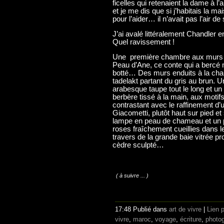
ficelles qui retenaient la dame à l’
et je me dis que si j’habitais la mai
pour l’aider… il n’avait pas l’air d
J’ai avalé littéralement Chandler
Quel ravissement !
Une première chambre aux murs 
Peau d’Ane, ce conte qui a bercé 
botté… Des murs enduits à la chau
tadelakt partant du gris au brun. U
arabesque taupe tout le long et un
berbère tissé à la main, aux motif
contrastant avec le raffinement d’un
Giacometti, plutôt haut sur pied et
lampe en peau de chameau et un pe
roses fraîchement cueillies dans le
travers de la grande baie vitrée p
cèdre sculpté…
( à suivre ... )
17:48 Publié dans
art de vivre
|
Lien 
vivre
,
maroc
,
voyage
,
écriture
,
photog