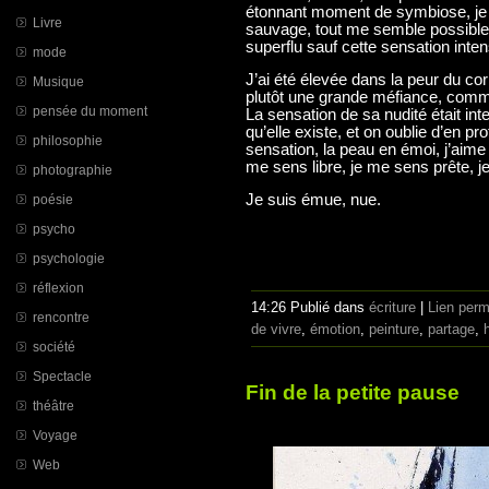
étonnant moment de symbiose, je m
Livre
sauvage, tout me semble possible
superflu sauf cette sensation inte
mode
J’ai été élevée dans la peur du corp
Musique
plutôt une grande méfiance, comme s
pensée du moment
La sensation de sa nudité était int
qu’elle existe, et on oublie d’en p
philosophie
sensation, la peau en émoi, j’aime
me sens libre, je me sens prête, 
photographie
Je suis émue, nue.
poésie
psycho
psychologie
réflexion
14:26 Publié dans
écriture
|
Lien per
rencontre
de vivre
,
émotion
,
peinture
,
partage
,
société
Spectacle
Fin de la petite pause
théâtre
Voyage
Web