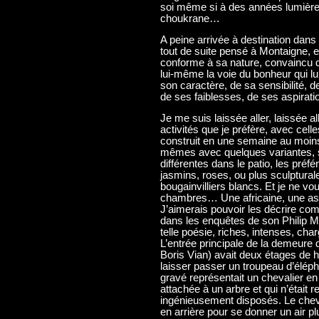
soi même si à des années lumière 
choukrane…
A peine arrivée à destination dans
tout de suite pensé à Montaigne,
conforme à sa nature, convaincu q
lui-même la voie du bonheur qui lui
son caractère, de sa sensibilité, d
de ses faiblesses, de ses aspirati
Je me suis laissée aller, laissée a
activités que je préfère, avec cell
construit en une semaine au moins
mêmes avec quelques variantes, s
différentes dans le patio, les préfé
jasmins, roses, ou plus sculptural
bougainvilliers blancs. Et je ne vo
chambres… Une africaine, une as
J’aimerais pouvoir les décrire c
dans les enquêtes de son Philip Ma
telle poésie, riches, intenses, charg
L’entrée principale de la demeure 
Boris Vian) avait deux étages de h
laisser passer un troupeau d’élép
gravé représentait un chevalier e
attachée à un arbre et qui n’était
ingénieusement disposés. Le cheval
en arrière pour se donner un air plu