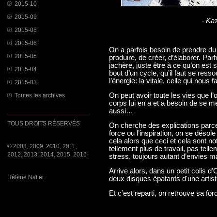
2015-10
2015-09
- Ka
2015-08
2015-06
On a parfois besoin de prendre du 
2015-05
produire, de créer, d’élaborer. Pa
jachère, juste être à ce qu’on est
2015-04
bout d’un cycle, qu’il faut se ressou
l’énergie: la vitale, celle qui nous f
2015-03
On peut avoir toute les vies que l’o
Toutes les archives
corps lui en a et a besoin de se me
aussi…
TOUS DROITS RÉSERVÉS
On cherche des explications parce 
force ou l’inspiration, on se désol
cela alors que ceci et cela sont n
© 2008, 2009, 2010, 2011,
tellement plus de travail, pas tell
2012, 2013, 2014, 2015, 2016
stress, toujours autant d’envies ma
Arrive alors, dans un petit colis d'
Hélène Natier
deux disques épatants d'une artis
Et c’est reparti, on retrouve sa fo