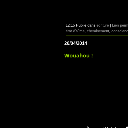
12:15 Publié dans
écriture
|
Lien per
état d'a^me
,
cheminement
,
conscien
26/04/2014
Wouahou !