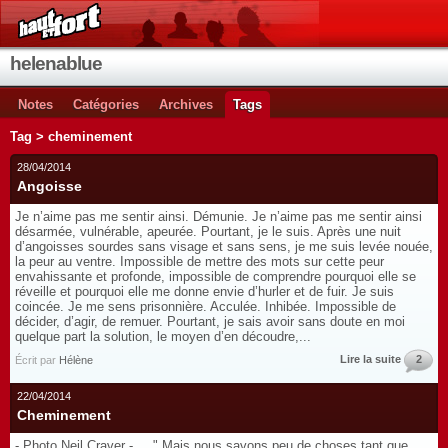
helenablue
Notes
Catégories
Archives
Tags
Tag > cheminement
28/04/2014
Angoisse
Je n’aime pas me sentir ainsi. Démunie. Je n’aime pas me sentir ainsi
désarmée, vulnérable, apeurée. Pourtant, je le suis. Après une nuit
d’angoisses sourdes sans visage et sans sens, je me suis levée nouée,
la peur au ventre. Impossible de mettre des mots sur cette peur
envahissante et profonde, impossible de comprendre pourquoi elle se
réveille et pourquoi elle me donne envie d’hurler et de fuir. Je suis
coincée. Je me sens prisonnière. Acculée. Inhibée. Impossible de
décider, d’agir, de remuer. Pourtant, je sais avoir sans doute en moi
quelque part la solution, le moyen d’en découdre,...
Lire la suite
2
Écrit par
Hélène
22/04/2014
Cheminement
- Photo Neil Craver - " Mais nous savons peu de choses tant que