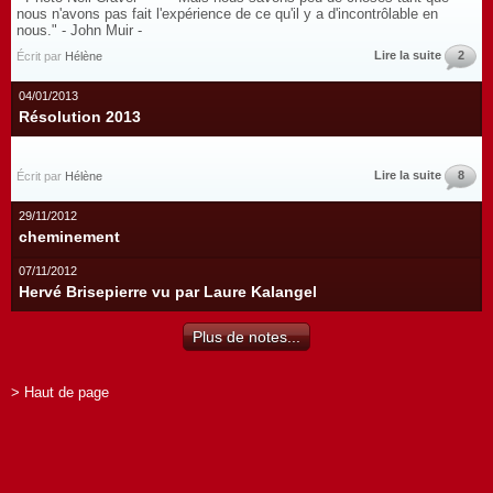
nous n'avons pas fait l'expérience de ce qu'il y a d'incontrôlable en
nous." - John Muir -
Lire la suite
2
Écrit par
Hélène
04/01/2013
Résolution 2013
Lire la suite
8
Écrit par
Hélène
29/11/2012
cheminement
07/11/2012
Hervé Brisepierre vu par Laure Kalangel
Plus de notes...
> Haut de page