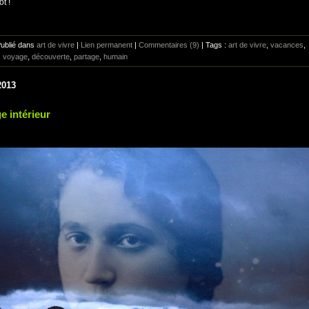
t !
Publié dans
art de vivre
|
Lien permanent
|
Commentaires (9)
| Tags :
art de vivre
,
vacances
,
,
voyage
,
découverte
,
partage
,
humain
2013
e intérieur