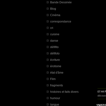
Bande Dessinée
Blog
Cinéma
correspondance
cri
cuisine
danse
défifito
défifoto
écriture
érotisme
état d'âme
Film
fragments
histoires et faits divers
07:44 
découv
humour
langue
19/07/