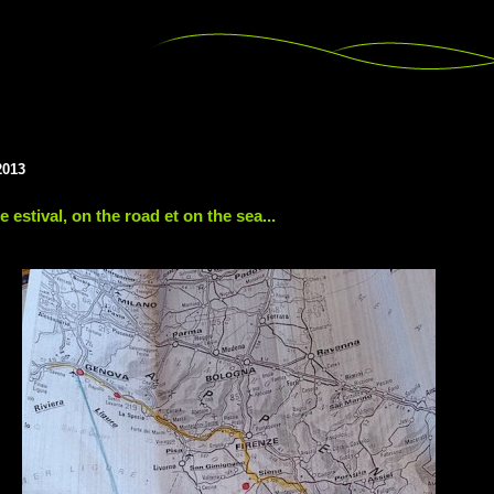
2013
e estival, on the road et on the sea...