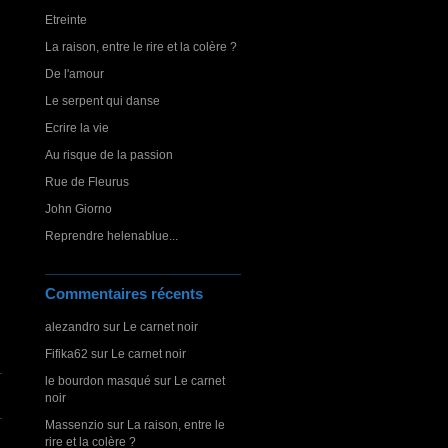
Etreinte
La raison, entre le rire et la colère ?
De l'amour
Le serpent qui danse
Ecrire la vie
Au risque de la passion
Rue de Fleurus
John Giorno
Reprendre helenablue...
Commentaires récents
alezandro
sur
Le carnet noir
Fifika62
sur
Le carnet noir
le bourdon masqué
sur
Le carnet
noir
Massenzio
sur
La raison, entre le
rire et la colère ?