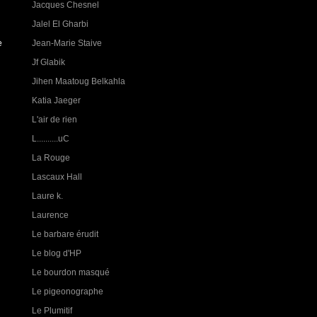
Jacques Chesnel
Jalel El Gharbi
Jean-Marie Staive
e
Jf Glabik
Jihen Maatoug Belkahla
Katia Jaeger
L'air de rien
L..........uC
La Rouge
Lascaux Hall
Laure k.
Laurence
Le barbare érudit
Le blog d'HP
Le bourdon masqué
Le pigeonographe
Le Plumitif