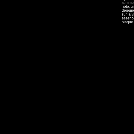
sommes 
hôte, u
déjeune
sur la v
essence
plaque 