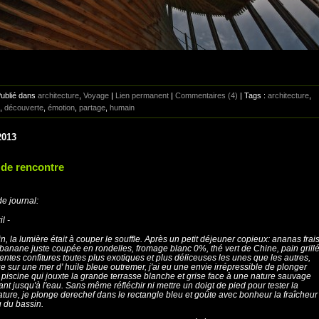
Publié dans
architecture
,
Voyage
|
Lien permanent
|
Commentaires (4)
| Tags :
architecture
,
,
découverte
,
émotion
,
partage
,
humain
2013
 de rencontre
 de journal:
il -
n, la lumière était à couper le souffle. Après un petit déjeuner copieux: ananas frais
banane juste coupée en rondelles, fromage blanc 0%, thé vert de Chine, pain grillé
érentes confitures toutes plus exotiques et plus déliceuses les unes que les autres,
e sur une mer d' huile bleue outremer, j'ai eu une envie irrépressible de plonger
 piscine qui jouxte la grande terrasse blanche et grise face à une nature sauvage
ant jusqu'à l'eau. Sans même réfléchir ni mettre un doigt de pied pour tester la
ture, je plonge derechef dans le rectangle bleu et goûte avec bonheur la fraîcheur
u du bassin.