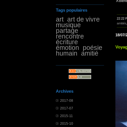
A bientô
Tags populaires
art
art de vivre
22:22 
musique
amitiés
partage
rencontre
18/07/
écriture
émotion
poésie
Voyag
humain
amitié
Archives
2017-08
2017-07
2015-11
2015-10