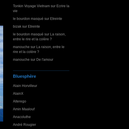
Tonkin Voyage Vietnam
sur
Ecrire la
vie
le bourdon masqué
sur
Etreinte
bizak
sur
Etreinte
le bourdon masqué
sur
La raison,
entre le rire et la colère ?
manouche
sur
La raison, entre le
rire et la colère ?
manouche
sur
De l'amour
Bluesphère
Alain Horvilleur
AlainX
Alterego
Amin Maalouf
Anacoluthe
André Rougier