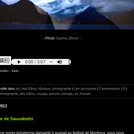
- Photo
Sophie Zénon
-
édies - Satie -
Publié dans
art
,
état d'âme
,
Musique
,
photographie
|
Lien permanent
|
Commentaires (0)
|
photographie
,
état d'âme
,
voyage
,
pensée
,
partage
,
art
,
humain
2013
ur de Sauvabelin
ne soirée brésilienne dansante à souhait au festival de Montreux, nous nous