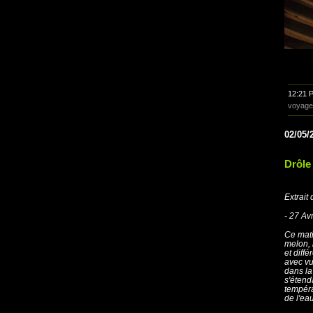
12:21 
voyage
02/05/
Drôle
Extrait
- 27 Avr
Ce mati
melon, 
et diff
avec vu
dans la
s'étend
tempéra
de l'ea