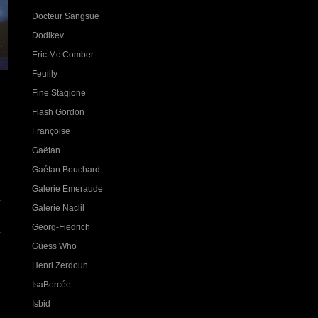
Docteur Sangsue
Dodikev
Eric Mc Comber
Feuilly
Fine Stagione
Flash Gordon
Françoise
Gaëtan
Gaétan Bouchard
Galerie Emeraude
Galerie Naclil
Georg-Fiedrich
Guess Who
Henri Zerdoun
IsaBercée
Isbid