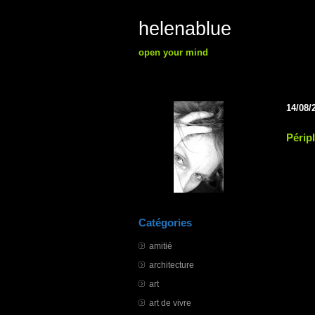
helenablue
open your mind
14/08/
Péripl
Catégories
amitié
architecture
art
art de vivre