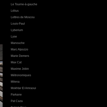
Le Tourne-à-gauche
Lélius
Lettres de Moscou
Louis-Paul
Lyberium
Lyse
Manouche
Marc Alpozzo
Marie Demers
Max Cat
Maxime Jobin
Métronomiques
Milena
Mokhtar El Amraoui
Parkane
Pat Caza