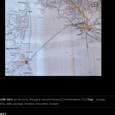
Publié dans
art de vivre
,
Voyage
|
Lien permanent
|
Commentaires (2)
| Tags :
voyage
,
erte
,
italie
,
partage
,
émotion
,
rencontre
,
humain
2013