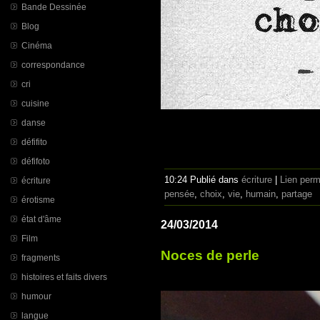
Bande Dessinée
Blog
Cinéma
correspondance
cri
cuisine
danse
défifito
défifoto
10:24 Publié dans
écriture
|
Lien per
écriture
pensée
,
choix
,
vie
,
humain
,
partage
érotisme
état d'âme
24/03/2014
Film
Noces de perle
fragments
histoires et faits divers
humour
langue