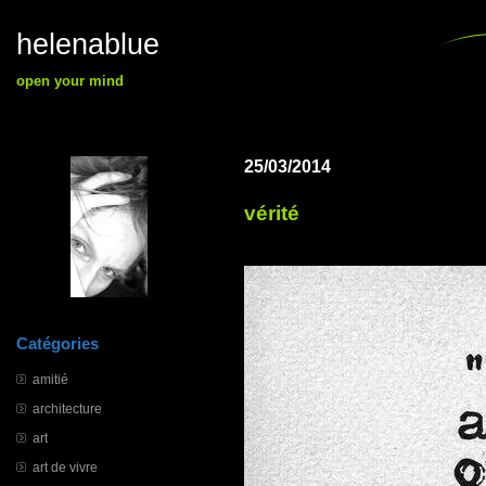
helenablue
open your mind
25/03/2014
vérité
Catégories
amitié
architecture
art
art de vivre