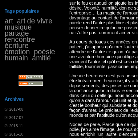
sur le feu et auquel on ajoute les i
désire. Volonté, humilité, don de so
Tags populaires
l’entreprise… La magie de l’amour
davantage au contact de l’amour de
art
art de vivre
parole rend l’autre plus libre et
musique
penser donner ce qu’on ne possè
partage
ne s’offre pas, comment aimer si 
rencontre
Au cours de toues ces années en
écriture
patient, j’ai appris qu’aimer l’autre
émotion
poésie
attendre de l’autre ce qu’on n’a pa
humain
amitié
une aventure humaine qui oblige a
vraiment l’autre tel qu’il est cela 
faillible, tourmenté, passionné, im
Une vie heureuse n’est pas un sec
être linéairement heureuse, il y a
dépassements, des prises de con
la confiance qu’on a dans le senti
dans celui ou celle qui nous acco
Archives
qu’on a dans l’amour qui unit et qu
c’est le bonheur qui subsiste et do
2017-08
façon d’aimer. Le précieux de l’exi
monde et par l’aptitude qu’on acqu
2017-07
Noces de perle. Parce que ce qui n
2015-11
polie, j’en aime l’image. Je nous 
nous enrichir l’un l’autre, d’enco
2015-10