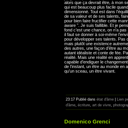
alors que ça devrait être, à mon s
qui est beaucoup plus facile qua
dimensionné. Tout est dans l’équili
de sa valeur et de ses talents, fair
pour bien faire fructifier cette ma
aware ". Je suis faillible. Et je pe
fond c’est une chance, on n’a pas 
il faut se donner à soi-même l’env
pour développer ses talents. Pas 
mais plutôt une existence autreme
des autres, une façon d’être au 
autant idéaliste et conte de fée. 
réalité. Mais une réalité en appre
capable d’endiguer le changement,
de l’instant, un être au monde en 
qu’un sceau, un être vivant.
23:17 Publié dans
état d'âme
|
Lien p
d'âme
,
écriture
,
art de vivre
,
photogra
Domenico Grenci