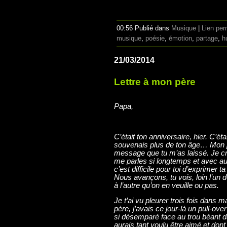
00:56 Publié dans
Musique
|
Lien pe
musique
,
poésie
,
émotion
,
partage
,
h
21/03/2014
Lettre à mon père
Papa,
C’était ton anniversaire, hier. C’ét
souvenais plus de ton âge… Mon pe
message que tu m’as laissé. Je cro
me parles si longtemps et avec au
c’est difficile pour toi d’exprimer 
Nous avançons, tu vois, loin l’un de
à l’autre qu’on en veuille ou pas.
Je t’ai vu pleurer trois fois dans m
père, j’avais ce jour-là un pull-ove
si désemparé face au trou béant dan
aurais tant voulu être aimé et dont