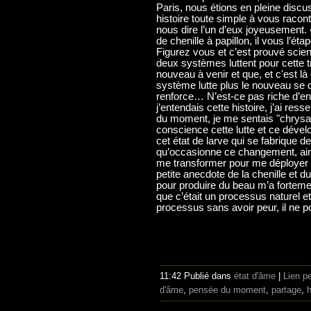
Paris, nous étions en pleine discuss
histoire toute simple à vous raco
nous dire l’un d’eux joyeusement
de chenille à papillon, il vous l’ét
Figurez vous et c’est prouvé scient
deux systèmes luttent pour cette t
nouveau à venir et que, et c'est là
système lutte plus le nouveau se
renforce… N’est-ce pas riche d
j’entendais cette histoire, j’ai re
du moment, je me sentais "chrysalid
conscience cette lutte et ce dév
cet état de larve qui se fabrique d
qu’occasionne ce changement, ains
me transformer pour me déployer d
petite anecdote de la chenille et du 
pour produire du beau m’a fortemen
que c’était un processus naturel et
processus sans avoir peur, il ne p
11:42 Publié dans
état d'âme
|
Lien p
d'âme
,
pensée du moment
,
partage
,