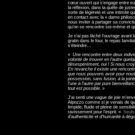
cœur ouvert qui s’engage entre eux
la réflexion, dans la quête de juste
sorte de légèreté et une intimité qui
en contact avec la « dame philosop
nous inviter à partager sa convicti
qu’on se rencontre soi-même et q
Je n’ai pas lâché l’ouvrage avant l
gratin dans le four, le repas famil
s’éteindre…
« Une rencontre entre deux indivi
volonté de trouver en l’autre quel
désespérément, oui ! Si nous croy
En revanche il existe une rencont
que nous pouvons avoir pour nou
possession, sans fusion, à la joint
l’une à l’autre par pure bienveilla
tout est possible. »
J’ai senti une vague de joie m’envah
Alpozzo comme si je venais de quit
limpide, fluide et pleine de sensib
ravissement pour l’esprit. «
Seuls,
d’authenticité et d’humanité à dég