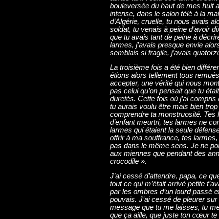
bouleversée du haut de mes huit an
intense, dans le salon télé à la ma
d’Algérie, cruelle, tu nous avais alo
soldat, tu venais à peine d’avoir d
que tu avais tant de peine à décrire
larmes, j’avais presque envie alor
semblais si fragile, j’avais quatorz
La troisième fois a été bien différe
étions alors tellement tous remués
accepter, une vérité qui nous mont
pas celui qu’on pensait que tu était
duretés. Cette fois où j’ai compris
tu aurais voulu être mais bien trop
comprendre ta monstruosité. Tes l
d’enfant meurtri, tes larmes ne co
larmes qui étaient la seule défense
offrir à ma souffrance, tes larmes
pas dans le même sens. Je ne pouv
aux miennes que pendant des année
crocodile ».
J’ai cessé d’attendre, papa, ce q
tout ce qui m’était arrivé petite t
par les ombres d’un lourd passé et
pouvais. J’ai cessé de pleurer su
message que tu me laisses, tu me di
que ça aille, que juste ton cœur te f