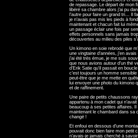
de repassage. Le départ de mon fil
libéré sa chambre alors j’ai pu da
l’autre pour faire un grand tri… Il 
je n’avais pas mis les pieds à fon
maintenant et chacun fait lui même 
un passage éclair une fois par se
effets personnels sans jamais trop 
découvertes au milieu des piles s’
Un kimono en soie rebrodé que m’ava
une vingtaine d’années, j’en avais
j’ai été très émue, je me suis so
que nous avions autour d’un thé v
d'Erik Satie qu’il passait en boucle 
c’est toujours un homme sensible m
peut-être que je me mette en quête
lui envoyer une photo du kimono q
et de raffinement.
Une paire de petits chaussons rayé
appartenu à mon cadet qui n’avait ja
beaucoup à ses petites affaires. Il
maintenant le chambard dans sa c
changé !
Et enfoui en dessous d’une montag
pouvait donc bien faire mon petit c
n’avais-je jamais cherché à savoir 