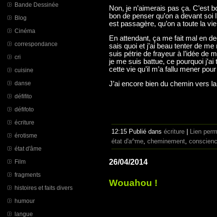
Bande Dessinée
Non, je n’aimerais pas ça. C’est b
bon de penser qu’on a devant soi l
Blog
est passagère, qu’on a toute la v
Cinéma
En attendant, ça me fait mal en d
correspondance
sais quoi et j’ai beau tenter de me r
suis pétrie de frayeur à l’idée de
cri
je me suis battue, ce pourquoi j’ai 
cette vie qu’il m’a fallu mener pour
cuisine
danse
J’ai encore bien du chemin vers l
défifito
défifoto
écriture
12:15 Publié dans
écriture
|
Lien per
érotisme
état d'a^me
,
cheminement
,
conscien
état d'âme
26/04/2014
Film
fragments
Wouahou !
histoires et faits divers
humour
langue