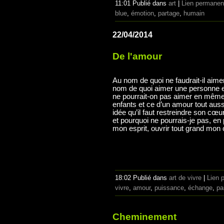
11:01 Publié dans
art
|
Lien permanen
blue
,
émotion
,
partage
,
humain
22/04/2014
De l'amour
Au nom de quoi ne faudrait-il aim
nom de quoi aimer une personne e
ne pourrait-on pas aimer en mêm
enfants et ce d’un amour tout auss
idée qu’il faut restreindre son cœur
et pourquoi ne pourrais-je pas, en
mon esprit, ouvrir tout grand mon
18:02 Publié dans
art de vivre
|
Lien 
vivre
,
amour
,
puissance
,
échange
,
pa
Cheminement