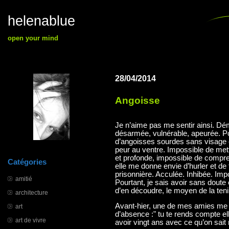
helenablue
open your mind
28/04/2014
Angoisse
Je n’aime pas me sentir ainsi. Dé
désarmée, vulnérable, apeurée. Pou
d’angoisses sourdes sans visage e
peur au ventre. Impossible de met
et profonde, impossible de compren
Catégories
elle me donne envie d’hurler et de
prisonnière. Acculée. Inhibée. Impo
amitié
Pourtant, je sais avoir sans doute
d’en découdre, le moyen de la teni
architecture
Avant-hier, une de mes amies me p
art
d’absence :" tu te rends compte el
art de vivre
avoir vingt ans avec ce qu’on sait