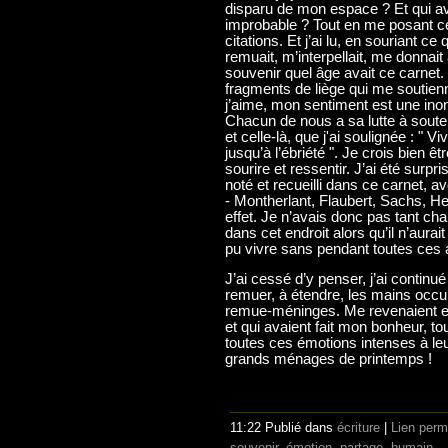
disparu de mon espace ? Et qui avai
improbable ? Tout en me posant ces
citations. Et j’ai lu, en souriant ce
remuait, m’interpellait, me donnai
souvenir quel âge avait ce carnet.
fragments de liège qui me soutienn
j’aime, mon sentiment est une inond
Chacun de nous a sa lutte à souten
et celle-là, que j'ai soulignée : " 
jusqu’à l’ébriété ". Je crois bien ê
sourire et ressentir. J’ai été surpri
noté et recueilli dans ce carnet, 
- Montherlant, Flaubert, Sachs, He
effet. Je n’avais donc pas tant cha
dans cet endroit alors qu’il n’aura
pu vivre sans pendant toutes ces
J’ai cessé d’y penser, j’ai continué 
remuer, à étendre, les mains occup
remue-méninges. Me revenaient en
et qui avaient fait mon bonheur, t
toutes ces émotions intenses à leu
grands ménages de printemps !
11:22 Publié dans
écriture
|
Lien per
souvenir
,
émotion
,
partage
,
humain