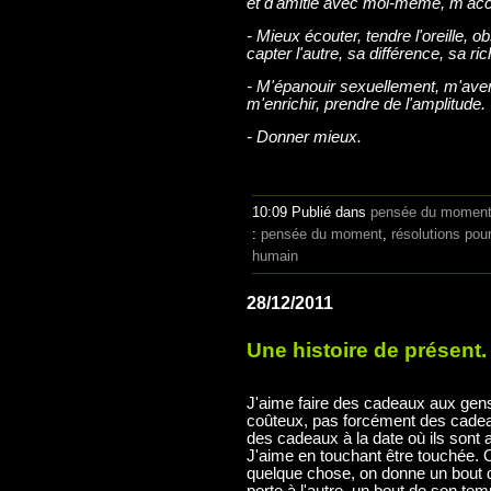
et d'amitié avec moi-même, m'acce
- Mieux écouter, tendre l'oreille,
capter l'autre, sa différence, sa ri
- M'épanouir sexuellement, m'ave
m'enrichir, prendre de l'amplitude.
- Donner mieux.
10:09 Publié dans
pensée du momen
:
pensée du moment
,
résolutions pou
humain
28/12/2011
Une histoire de présent.
J'aime faire des cadeaux aux gen
coûteux, pas forcément des cadea
des cadeaux à la date où ils sont a
J'aime en touchant être touchée. 
quelque chose, on donne un bout de
porte à l'autre, un bout de son te