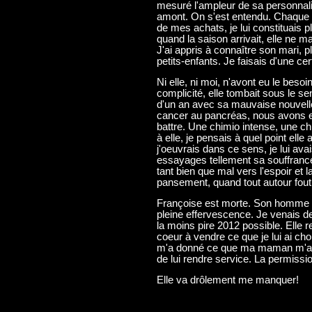
mesuré l'ampleur de sa personnalit
amont. On s'est entendu. Chaque s
de mes achats, je lui constituais 
quand la saison arrivait, elle ne 
J'ai appris à connaître son mari, plu
petits-enfants. Je faisais d'une ce
Ni elle, ni moi, n'avont eu le besoi
complicité, elle tombait sous le sen
d'un an avec sa mauvaise nouvell
cancer au pancréas, nous avons 
battre. Une chimio intense, une c
à elle, je pensais à quel point elle 
j'oeuvrais dans ce sens, je lui ava
essayages tellement sa souffrance
tant bien que mal vers l'espoir et l
pansement, quand tout autour fout 
Françoise est morte. Son homme a 
pleine effervescence. Je venais de
la moins pire 2012 possible. Elle r
coeur à vendre ce que je lui ai ch
m'a donné ce que ma maman m'a to
de lui rendre service. La permissio
Elle va drôlement me manquer!