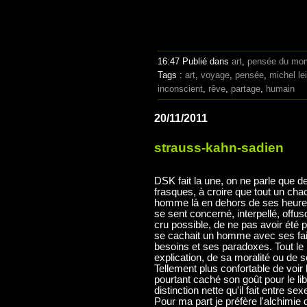
16:47 Publié dans
art
,
pensée du mo
Tags :
art
,
voyage
,
pensée
,
michel lei
inconscient
,
rêve
,
partage
,
humain
20/11/2011
strauss-kahn-sadien
DSK fait la une, on ne parle que de 
frasques, à croire que tout un cha
homme là en dehors de ses heures 
se sent concerné, interpellé, offu
cru possible, de ne pas avoir été 
se cachait un homme avec ses fai
besoins et ses paradoxes. Tout le
explication, de sa moralité ou de 
Tellement plus confortable de voir la
pourtant caché son goût pour le lib
distinction nette qu'il fait entre s
Pour ma part je préfère l'alchimie