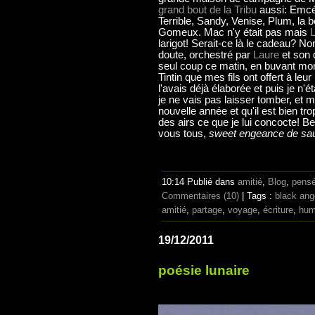
grand bout de la Tribu
aussi: Emcée
Terrible, Sandy, Venise, Plum, la 
Gomeux. Mac n'y était pas mais
larigot! Serait-ce là le cadeau? 
doute, orchestré par
Laure
et son 
seul coup ce matin, en buvant mon
Tintin que mes fils ont offert à leur
l'avais déjà élaborée et puis je n'ét
je ne vais pas laisser tomber, et m
nouvelle année et qu'il est bien trop
des airs ce que je lui concocte! B
vous tous,
sweet engeance de sa
10:14 Publié dans
amitié
,
Blog
,
pens
Commentaires (10)
| Tags :
black ang
amitié
,
partage
,
voyage
,
écriture
,
hum
19/12/2011
poésie lunaire