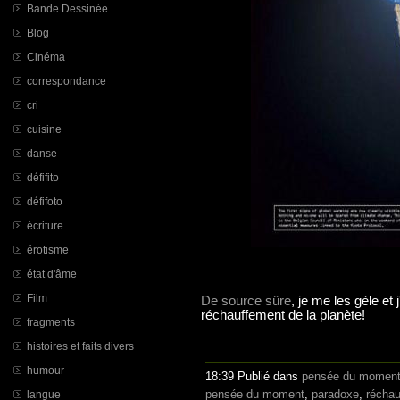
Bande Dessinée
Blog
Cinéma
correspondance
cri
cuisine
danse
défifito
défifoto
écriture
érotisme
état d'âme
Film
De source sûre
, je me les gèle et 
réchauffement de la planète!
fragments
histoires et faits divers
humour
18:39 Publié dans
pensée du momen
pensée du moment
,
paradoxe
,
réchau
langue