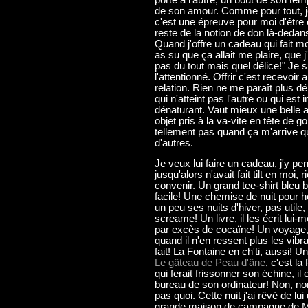
de son amour. Comme pour tout, je 
c'est une épreuve pour moi d'être ob
reste de la notion de don là-dedans
Quand j'offre un cadeau qui fait 
as su que ça allait me plaire, que 
pas du tout mais quel délice!" Je 
l'attentionné. Offrir c'est recevoir 
relation. Rien ne me paraît plus dé
qui n'atteint pas l'autre ou qui est
dénaturant. Vaut mieux une belle 
objet pris à la va-vite en tête de go
tellement pas quand ça m'arrive qu
d'autres.
Je veux lui faire un cadeau, j'y pe
jusqu'alors n'avait fait tilt en moi
convenir. Un grand tee-shirt bleu 
facile! Une chemise de nuit pour 
un peu ses nuits d'hiver, pas utile, 
screame! Un livre, il les écrit lui-
par excès de cocaïne! Un voyage, i
quand il n'en ressent plus les vib
fait! La Fontaine en ch'ti, aussi! U
Le gâteau de Peau d'âne
, c'est l
qui ferait frissonner son échine, il
bureau de son ordinateur! Non, non
pas quoi. Cette nuit j'ai rêvé de lu
grande maison de campagne de Mm