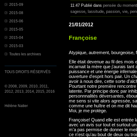
2015-09
11:47 Publié dans
pensée du moment
sagesse
,
lassitude
,
passion
,
vie
,
pen
2015-08
2015-06
21/01/2012
2015-05
Françoise
2015-04
2015-03
Atypique, autrement, bourgeoise, 
Toutes les archives
Elle était devenue au fil des mois e
incarnait la mère que j'aurais tant
puissance et une énergie infernale
TOUS DROITS RÉSERVÉS
ouverture d'esprit hors pair. Un
avoir à nous dire, cette sorte d'a
Pourtant notre première rencontre f
© 2008, 2009, 2010, 2011,
latente. Par principe donc par inhib
2012, 2013, 2014, 2015, 2016
personnnalités déversantes, ébour
me sens si vite alors agressée, sa
comme une huître et on me dit ha
Hélène Natier
Moi, je me protège.
Françoise! Quand elle est entrée l
avec un avis sur tout et surtout un 
m'a pas permise de donner le meil
ce n'est qu'au bout de deux ou tro