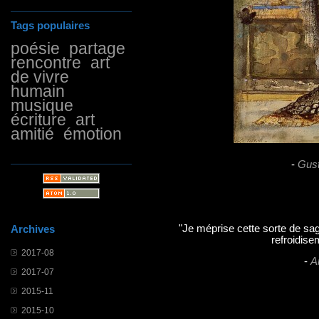
Tags populaires
poésie
partage
rencontre
art
de vivre
humain
musique
écriture
art
amitié
émotion
-
Gus
"Je méprise cette sorte de sag
Archives
refroidise
2017-08
-
A
2017-07
2015-11
2015-10