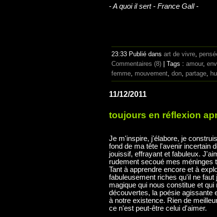
-
A quoi il sert - France Gall
-
23:33 Publié dans
art de vivre
,
pensé
Commentaires (8)
| Tags :
amour
,
env
femme
,
mouvement
,
don
,
partage
,
hu
11/12/2011
toujours en réflexion a
Je m'inspire, j'élabore, je construis
fond de ma tête l'avenir incertain d
jouissif, effrayant et fabuleux. J'a
rudement secoué mes méninges tout
Tant à apprendre encore et à expl
fabuleusement riches qu'il ne faut 
magique qui nous constitue et qui 
découvertes, la poésie agissante 
à notre existence. Rien de meilleur
ce n'est peut-être celui d'aimer.