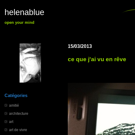
helenablue
open your mind
15/03/2013
ce que j'ai vu en rêve
Catégories
amitié
architecture
art
art de vivre