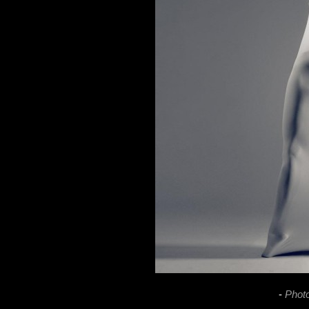
-
Phot