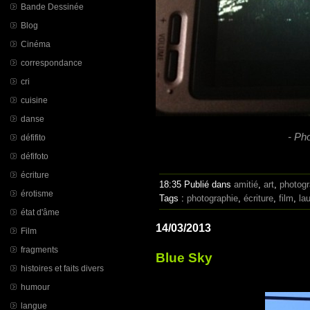
Bande Dessinée
Blog
Cinéma
correspondance
cri
cuisine
danse
- Pho
défifito
défifoto
écriture
18:35 Publié dans
amitié
,
art
,
photogr
érotisme
Tags :
photographie
,
écriture
,
film
,
la
état d'âme
14/03/2013
Film
fragments
Blue Sky
histoires et faits divers
humour
langue