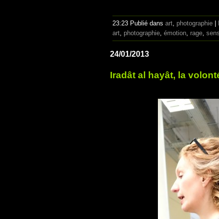
23:23 Publié dans
art
,
photographie
|
art
,
photographie
,
émotion
,
rage
,
sens
24/01/2013
Iradât al hayât, la volont