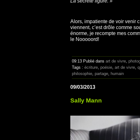
La secrète figure. »
Alors, impatiente de voir venir 
viennent, c’est drôle comme so
énorme, je recompte mes comman
le Nooooord!
09:13 Publié dans
art de vivre
,
photog
Tags :
écriture
,
poésie
,
art de vivre
,
q
philosophie
,
partage
,
humain
09/03/2013
Sally Mann