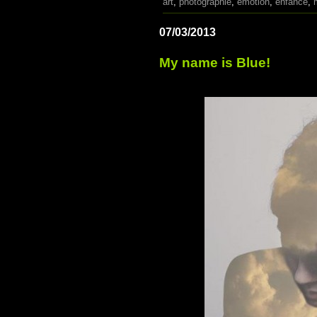
art
,
photographie
,
émotion
,
enfance
,
07/03/2013
My name is Blue!