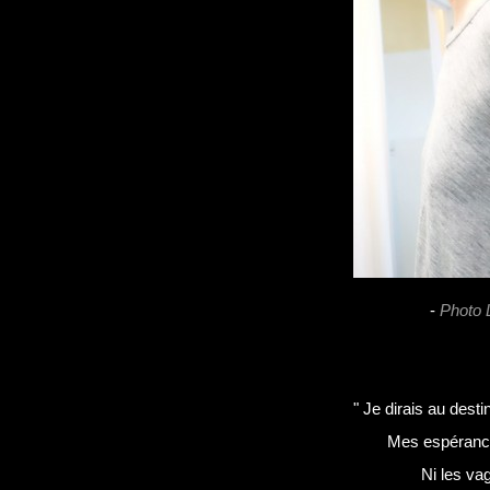
-
Photo 
" Je dirais au dest
Mes espérance
Ni les va