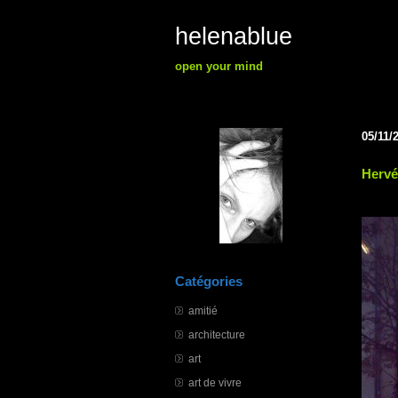
helenablue
open your mind
05/11/
Hervé
Catégories
amitié
architecture
art
art de vivre