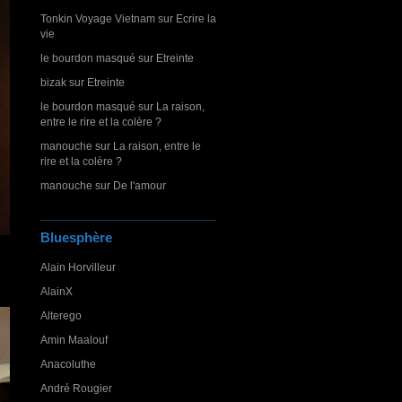
Tonkin Voyage Vietnam
sur
Ecrire la
vie
le bourdon masqué
sur
Etreinte
bizak
sur
Etreinte
le bourdon masqué
sur
La raison,
entre le rire et la colère ?
manouche
sur
La raison, entre le
rire et la colère ?
manouche
sur
De l'amour
Bluesphère
Alain Horvilleur
AlainX
Alterego
Amin Maalouf
Anacoluthe
André Rougier