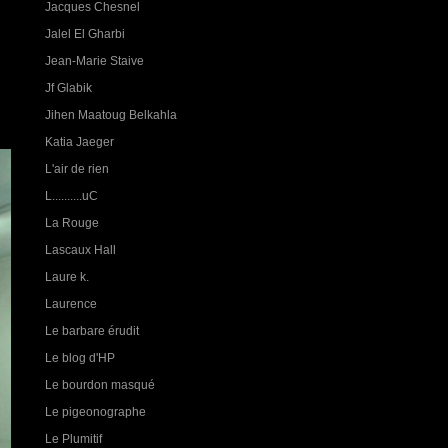
Jacques Chesnel
Jalel El Gharbi
Jean-Marie Staive
Jf Glabik
Jihen Maatoug Belkahla
Katia Jaeger
L'air de rien
L..........uC
La Rouge
Lascaux Hall
Laure k.
Laurence
Le barbare érudit
Le blog d'HP
Le bourdon masqué
Le pigeonographe
Le Plumitif