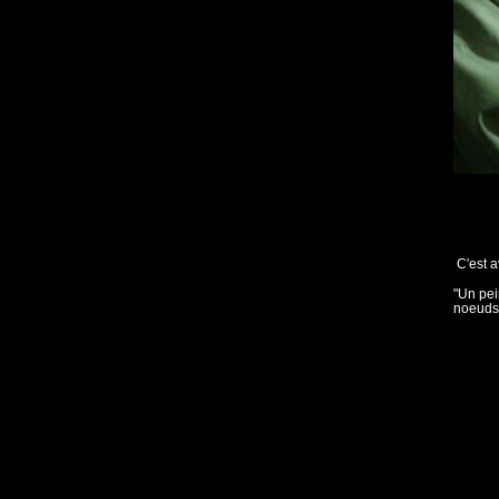
C'est a
"Un pein
noeuds,