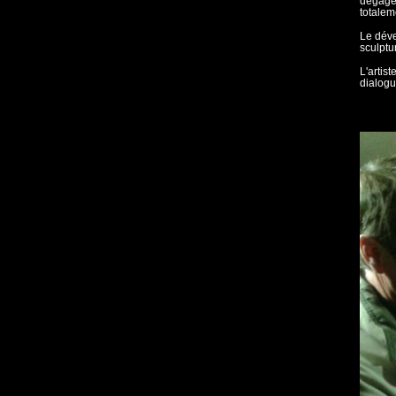
dégagen
totalem
Le déve
sculptu
L'artis
dialogu