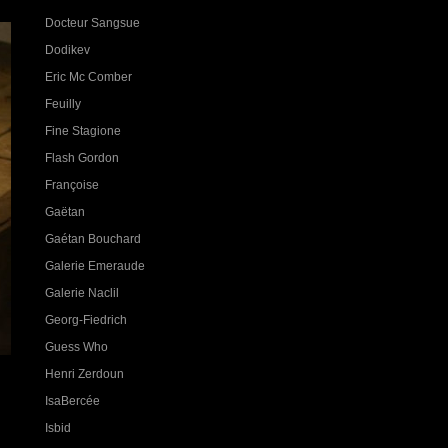
Docteur Sangsue
Dodikev
Eric Mc Comber
Feuilly
Fine Stagione
Flash Gordon
Françoise
Gaëtan
Gaétan Bouchard
Galerie Emeraude
Galerie Naclil
Georg-Fiedrich
Guess Who
Henri Zerdoun
IsaBercée
Isbid