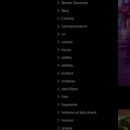
Bande Dessinée
Blog
Cinéma
correspondance
cri
cuisine
danse
défifito
défifoto
écriture
érotisme
état d'âme
Film
fragments
histoires et faits divers
humour
langue