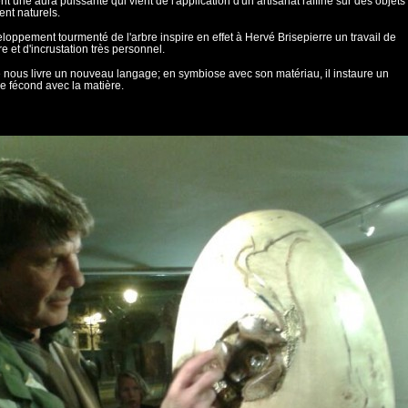
t une aura puissante qui vient de l'application d'un artisanat raffiné sur des objets
ent naturels.
loppement tourmenté de l'arbre inspire en effet à Hervé Brisepierre un travail de
re et d'incrustation très personnel.
te nous livre un nouveau langage; en symbiose avec son matériau, il instaure un
e fécond avec la matière.