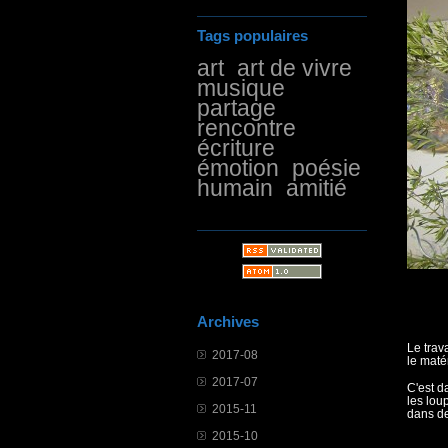
Tags populaires
art
art de vivre
musique
partage
rencontre
écriture
émotion
poésie
humain
amitié
Archives
Le trav
2017-08
le maté
2017-07
C'est d
les lou
2015-11
dans de
2015-10