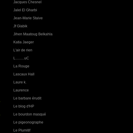
Jacques Chesnel
Jalel El Gharbi
Jean-Marie Staive
Jf Glabik
Jihen Maatoug Belkahla
Katia Jaeger
L'air de rien
L..........uC
La Rouge
Lascaux Hall
Laure k.
Laurence
Le barbare érudit
Le blog d'HP
Le bourdon masqué
Le pigeonographe
Le Plumitif