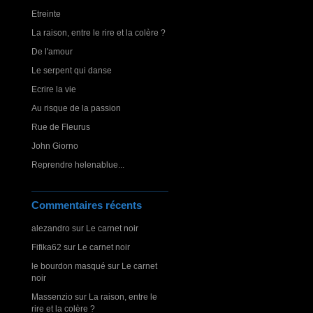
Etreinte
La raison, entre le rire et la colère ?
De l'amour
Le serpent qui danse
Ecrire la vie
Au risque de la passion
Rue de Fleurus
John Giorno
Reprendre helenablue...
Commentaires récents
alezandro
sur
Le carnet noir
Fifika62
sur
Le carnet noir
le bourdon masqué
sur
Le carnet
noir
Massenzio
sur
La raison, entre le
rire et la colère ?