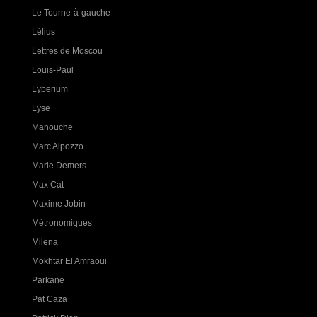
Le Tourne-à-gauche
Lélius
Lettres de Moscou
Louis-Paul
Lyberium
Lyse
Manouche
Marc Alpozzo
Marie Demers
Max Cat
Maxime Jobin
Métronomiques
Milena
Mokhtar El Amraoui
Parkane
Pat Caza