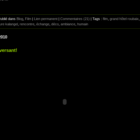
Publié dans
Blog
,
Film
|
Lien permanent
|
Commentaires (21)
| Tags :
film
,
grand hôtel roubaix
,
ure kalangel
,
rencontre
,
échange
,
déco
,
ambiance
,
humain
2010
versant!