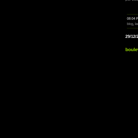
08:04 
blog
,
la
29/12/
boule