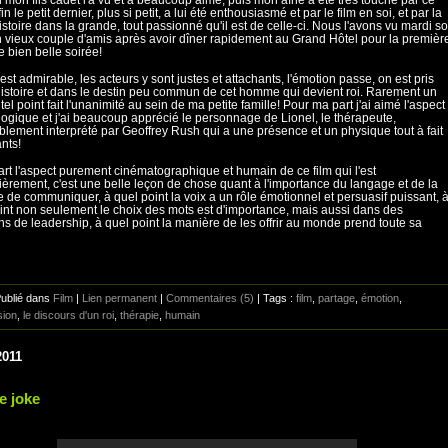
fin le petit dernier, plus si petit, a lui été enthousiasmé et par le film en soi, et par la
histoire dans la grande, tout passionné qu'il est de celle-ci. Nous l'avons vu mardi so
 vieux couple d'amis après avoir dîner rapidement au Grand Hôtel pour la premièr
e bien belle soirée!
 est admirable, les acteurs y sont justes et attachants, l'émotion passe, on est pris
histoire et dans le destin peu commun de cet homme qui devient roi. Rarement un
 tel point fait l'unanimité au sein de ma petite famille! Pour ma part j'ai aimé l'aspect
ogique et j'ai beaucoup apprécié le personnage de Lionel, le thérapeute,
blement interprété par Geoffrey Rush qui a une présence et un physique tout à fait
ants!
art l'aspect purement cinématographique et humain de ce film qui l'est
lièrement, c'est une belle leçon de chose quant à l'importance du langage et de la
 de communiquer, à quel point la voix a un rôle émotionnel et persuasif puissant, 
int non seulement le choix des mots est d'importance, mais aussi dans des
ons de leadership, à quel point la manière de les offrir au monde prend toute sa
Publié dans
Film
|
Lien permanent
|
Commentaires (5)
| Tags :
film
,
partage
,
émotion
,
sion
,
le discours d'un roi
,
thérapie
,
humain
2011
e joke