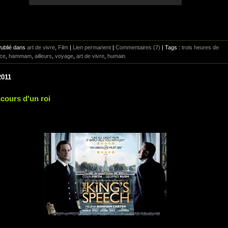
Publié dans
art de vivre
,
Film
|
Lien permanent
|
Commentaires (7)
| Tags :
trois heures de
ice
,
hammam
,
ailleurs
,
voyage
,
art de vivre
,
humain
2011
scours d'un roi