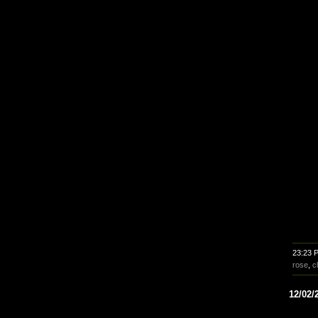
23:23 
rose
,
c
12/02/