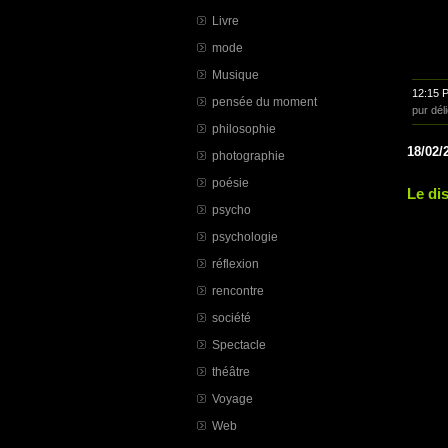
Livre
mode
Musique
12:15 
pensée du moment
pur dél
philosophie
18/02/
photographie
poésie
Le di
psycho
psychologie
réflexion
rencontre
société
Spectacle
théâtre
Voyage
Web