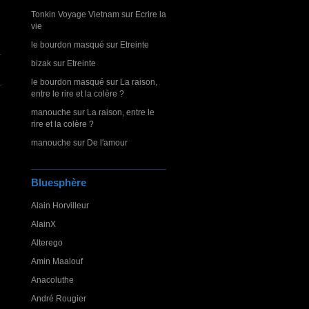
Tonkin Voyage Vietnam
sur
Ecrire la
vie
le bourdon masqué
sur
Etreinte
bizak
sur
Etreinte
le bourdon masqué
sur
La raison,
entre le rire et la colère ?
manouche
sur
La raison, entre le
rire et la colère ?
manouche
sur
De l'amour
Bluesphère
Alain Horvilleur
AlainX
Alterego
Amin Maalouf
Anacoluthe
André Rougier