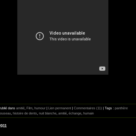
Publié dans
amitié
,
Film
,
humour
|
Lien permanent
|
Commentaires (11)
| Tags :
panthère
louseau
,
histoire de dents
,
nuit blanche
,
amitié
,
échange
,
humain
2011