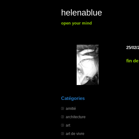
helenablue
open your mind
25/02/
fin d
Catégories
amitié
architecture
art
art de vivre