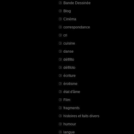
Bande Dessinée
Blog
Cinéma
correspondance
cri
cuisine
danse
défifito
défifoto
écriture
érotisme
état d'âme
Film
fragments
histoires et faits divers
humour
langue