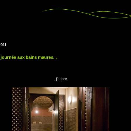
2011
e journée aux bains maures...
...j'adore.