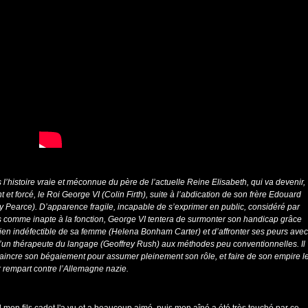
 l’histoire vraie et méconnue du père de l’actuelle Reine Elisabeth, qui va devenir,
nt et forcé, le Roi George VI (Colin Firth), suite à l’abdication de son frère Edouard
uy Pearce). D’apparence fragile, incapable de s’exprimer en public, considéré par
s comme inapte à la fonction, George VI tentera de surmonter son handicap grâce
ien indéfectible de sa femme (Helena Bonham Carter) et d’affronter ses peurs avec
d’un thérapeute du langage (Geoffrey Rush) aux méthodes peu conventionnelles. Il
aincre son bégaiement pour assumer pleinement son rôle, et faire de son empire l
 rempart contre l’Allemagne nazie.
 mon fils cadet l'a vu et a beaucoup aimé, puis mon aîné a été très touché par ce