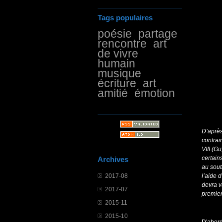
Tags populaires
poésie
partage
rencontre
art
de vivre
humain
musique
écriture
art
amitié
émotion
D’après
contrai
VIII (G
certain
Archives
au sout
2017-08
l’aide 
devra v
2017-07
premier
2015-11
2015-10
D'abord