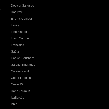
Docteur Sangsue
ir
e
Dodikev
Eric Mc Comber
Feuilly
Fine Stagione
Flash Gordon
Françoise
à
Gaëtan
Gaétan Bouchard
Galerie Emeraude
Galerie Naclil
Georg-Fiedrich
Guess Who
Henri Zerdoun
IsaBercée
Isbid