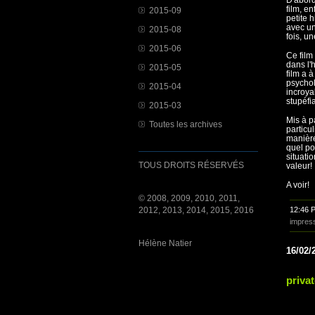
film, en
2015-09
petite 
avec un
2015-08
fois, un
2015-06
Ce film
dans l'
2015-05
film a à
psychol
2015-04
incroya
stupéfi
2015-03
Mis à p
Toutes les archives
particu
manière
quel po
situati
TOUS DROITS RÉSERVÉS
valeur!
A voir!
© 2008, 2009, 2010, 2011,
2012, 2013, 2014, 2015, 2016
12:46 
impres
Hélène Natier
16/02/
privat