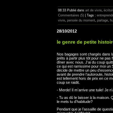
08:33 Publié dans
art de vivre
,
écritu
Commentaires (5)
| Tags :
entreprend
vivre
,
pensée du moment
,
partage
,
h
28/10/2012
le genre de petite histoir
Nos bagages sont chargés dans la 
prêts à partir plus tôt pour ne pas 
dîner avec nous. J'ai du coup quitt
ce qui est rarrissime pour moi un
décide de mettre un peu d'essence
avant de prendre l'autoroute, hist
est tellement hors de prix en ce mom
coup se raidit.
- Merde! Il m'arrive une tuile! Je n
- Tu as dû le laisser à la maison. 
le mets tu d'habitude?
Pendant que je l'assaille de quest