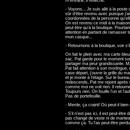
m'envahir, il réfléchit.
- Voyons... Je suis allé à la poste
sûr d'être revenu avec puisque j'ai
coordonnées de la personne qu'elle 
On est revenu ce midi à la maison.
peut être qu'à la boutique. Pourtant
attention en partant de ramasser t
mon casque...
- Retournons à la boutique, voir s'i
On fait le plein avec ma carte ble
sac. Pat garde pour le moment son
partager ma peur grandissante. Malg
Pat fait attention à son morlingue,
case départ, j'ouvre la grille du m
et je monte à l'étage. Sur le burea
redescends, Pat me rejoint après s'
comme moi ne voit rien. Il retourn
Toujours rien. On fouille l'un et l'
Pas de portefeuille.
- Merde, ça craint! Où peut-il bien
- S'il n'est pas ici, il est peut-êtr
pas changé de veste ni de manteau.
comme ça. Tu l'as peut-être perdu o