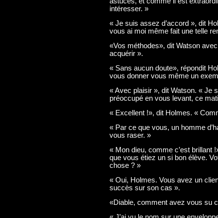
astuces, et comme il est extraordin
intéresser. »
« Je suis assez d’accord », dit Ho
vous ai moi même fait une telle r
«Vos méthodes», dit Watson avec 
acquérir ».
« Sans aucun doute», répondit Ho
vous donner vous même un exemp
« Avec plaisir », dit Watson. « Je 
préoccupé en vous levant, ce mati
« Excellent !», dit Holmes. « Com
« Par ce que vous, un homme d’hab
vous raser. »
« Mon dieu, comme c’est brillant 
que vous étiez un si bon élève. Vot
chose ? »
« Oui, Holmes. Vous avez un clien
succès sur son cas ».
«Diable, comment avez vous su c
« J’ai vu le nom sur une enveloppe