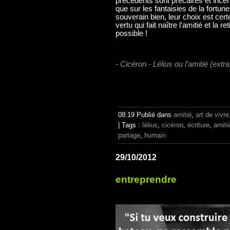
précédents sont précaires et incer
que sur les fantaisies de la fortun
souverain bien, leur choix est ce
vertu qui fait naître l'amitié et la r
possible !
- Cicéron - Lélius ou l'amitié (extra
08:19 Publié dans
amitié
,
art de vivre
| Tags :
lélius
,
cicéron
,
écriture
,
amiti
partage
,
humain
29/10/2012
entreprendre