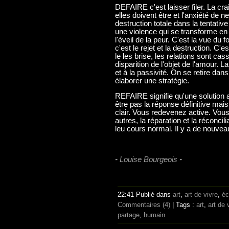
DEFAIRE c'est laisser filer. La c
elles doivent être et l'anxiété de ne
destruction totale dans la tentative
une violence qui se transforme en
l'éveil de la peur. C'est la vue du 
c'est le rejet et la destruction. C'e
le les brise, les relations sont ca
disparition de l'objet de l'amour. L
et à la passivité. On se retire dans
élaborer une stratégie.
REFAIRE signifie qu'une solution 
être pas la réponse définitive mai
clair. Vous redevenez active. Vous
autres, la réparation et la réconcil
leu cours normal. Il y a de nouvea
-
Louise Bourgeois
-
22:41 Publié dans
art
,
art de vivre
,
éc
Commentaires (4)
| Tags :
art
,
art de 
partage
,
humain