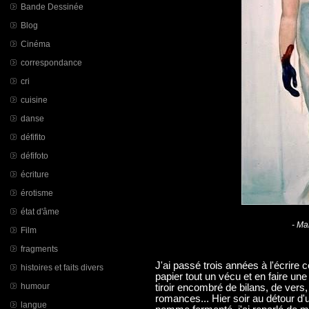
Bande Dessinée
Blog
Cinéma
correspondance
cri
cuisine
danse
défifito
défifoto
écriture
érotisme
état d'âme
- Ma
Film
fragments
J'ai passé trois années à l'écrire c
histoires et faits divers
papier tout un vécu et en faire une 
humour
tiroir encombré de bilans, de vers,
romances... Hier soir au détour d
langue