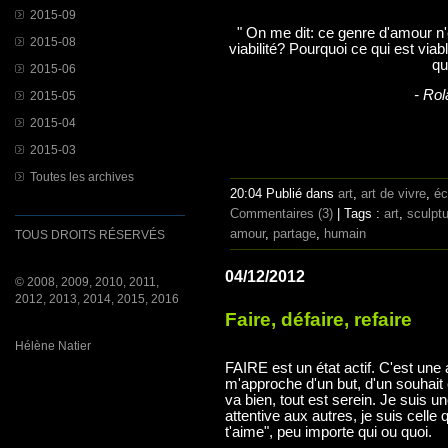
2015-09
" On me dit: ce genre d'amour n
2015-08
viabilité? Pourquoi ce qui est viab
qu
2015-06
- Rol
2015-05
2015-04
2015-03
Toutes les archives
20:04 Publié dans
art
,
art de vivre
,
éc
Commentaires (3)
| Tags :
art
,
sculpt
amour
,
partage
,
humain
TOUS DROITS RÉSERVÉS
04/12/2012
© 2008, 2009, 2010, 2011,
2012, 2013, 2014, 2015, 2016
Faire, défaire, refaire
Hélène Natier
FAIRE est un état actif. C'est une af
m'approche d'un but, d'un souhait o
va bien, tout est serein. Je suis 
attentive aux autres, je suis celle q
t'aime", peu importe qui ou quoi.