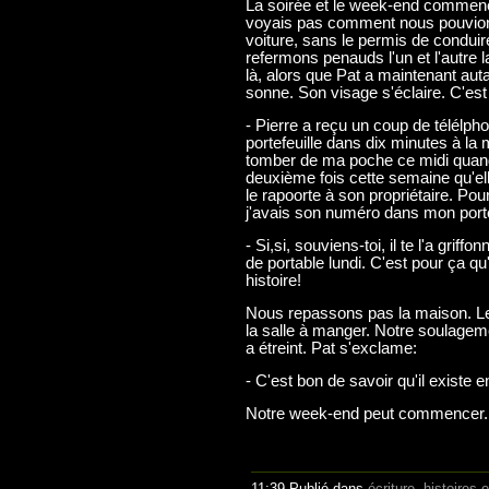
La soirée et le week-end commenç
voyais pas comment nous pouvions 
voiture, sans le permis de conduir
refermons penauds l'un et l'autre l
là, alors que Pat a maintenant aut
sonne. Son visage s'éclaire. C'est P
- Pierre a reçu un coup de télélp
portefeuille dans dix minutes à la ma
tomber de ma poche ce midi quand j
deuxième fois cette semaine qu'elle
le rapoorte à son propriétaire. Pou
j'avais son numéro dans mon porte
- Si,si, souviens-toi, il te l'a grif
de portable lundi. C'est pour ça qu
histoire!
Nous repassons pas la maison. Le p
la salle à manger. Notre soulagem
a étreint. Pat s'exclame:
- C'est bon de savoir qu'il exist
Notre week-end peut commencer.
11:39 Publié dans
écriture
,
histoires e