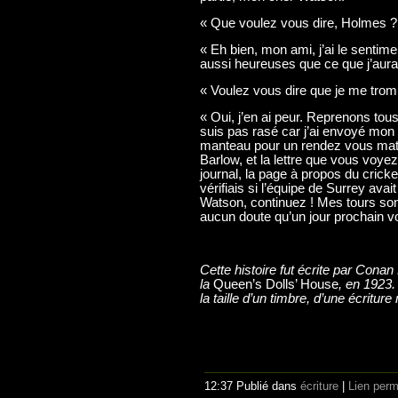
« Que voulez vous dire, Holmes ?
« Eh bien, mon ami, j’ai le sentim
aussi heureuses que ce que j’aura
« Voulez vous dire que je me trom
« Oui, j’en ai peur. Reprenons tous
suis pas rasé car j’ai envoyé mon r
manteau pour un rendez vous mat
Barlow, et la lettre que vous voye
journal, la page à propos du cricke
vérifiais si l’équipe de Surrey ava
Watson, continuez ! Mes tours sont 
aucun doute qu’un jour prochain 
Cette histoire fut écrite par Conan
la
Queen’s Dolls’ House
, en 1923. 
la taille d’un timbre, d’une écritur
12:37 Publié dans
écriture
|
Lien per