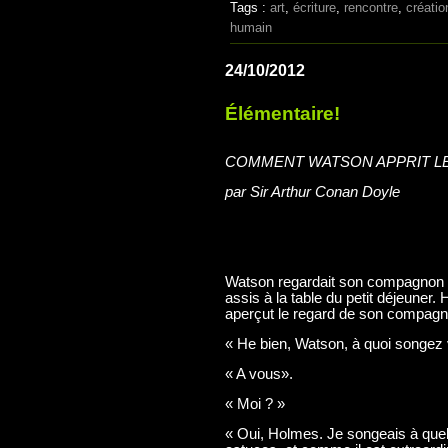
Tags :
art
,
écriture
,
rencontre
,
créatio
humain
24/10/2012
Élémentaire!
COMMENT WATSON APPRIT L
par Sir Arthur Conan Doyle
Watson regardait son compagnon av
assis à la table du petit déjeuner.
aperçut le regard de son compagn
« He bien, Watson, à quoi songez 
« A vous».
« Moi ? »
« Oui, Holmes. Je songeais à quell