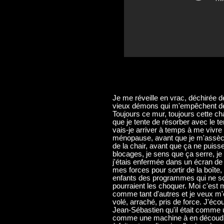
Je me réveille en vrac, déchirée de
vieux démons qui m'empêchent de 
Toujours ce mur, toujours cette ch
que je tente de résorber avec le t
vais-je arriver à temps à me vivr
ménopause, avant que je m'assèch
de la chair, avant que ça ne puiss
blocages, je sens que ça serre, je
j'étais enfermée dans un écran de t
mes forces pour sortir de la boîte
enfants des programmes qui ne so
pourraient les choquer. Moi c'es
comme tant d'autres et je veux m'e
volé, arraché, pris de force. J'éco
Jean-Sébastien qu'il était comme 
comme une machine à en découdre.