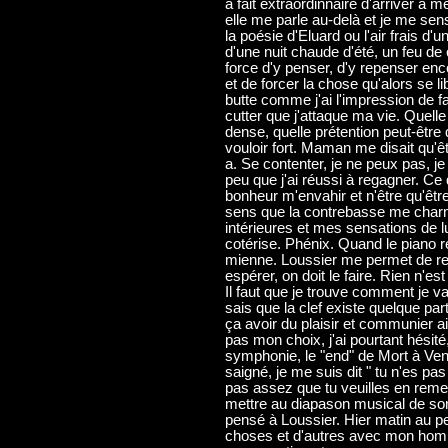
à fait extraordinnaire d'arriver à 
elle me parle au-delà et je me sen
la poésie d'Eluard ou l'air frais d'
d'une nuit chaude d'été, un feu de
force d'y penser, d'y repenser enc
et de forcer la chose qu'alors se l
butte comme j'ai l'impression de fa
cutter que j'attaque ma vie. Quell
dense, quelle prétention peut-être 
vouloir fort. Maman me disait qu'êt
a. Se contenter, je ne peux pas, 
peu que j'ai réussi à regagner. Ce 
bonheur m'envahir et n'être qu'êtr
sens que la contrebasse me char
intérieures et mes sensations de 
cotérise. Phénix. Quand le piano re
mienne. Loussier me permet de rebon
espérer, on doit le faire. Rien n
Il faut que je trouve comment je v
sais que la clef existe quelque pa
ça avoir du plaisir et communier a
pas mon choix, j'ai pourtant hésité
symphonie, le "end" de Mort à Veni
saigné, je me suis dit " tu n'es 
pas assez que tu veuilles en remett
mettre au diapason musical de son 
pensé à Loussier. Hier matin au p
choses et d'autres avec mon homme