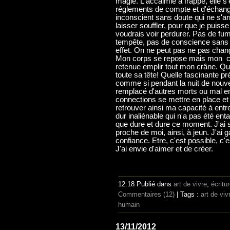
magie. L'accalmie a frappé, elle s'
réglements de compte et d'échang
inconscient sans doute qui ne s'ar
laisser souffler, pour que je puiss
voudrais voir perdurer. Pas de fu
tempête, pas de conscience sans 
effet. On ne peut pas ne pas chan
Mon corps se repose mais mon ce
retenue emplir tout mon crâne. Qu
toute sa tête! Quelle fascinante 
comme si pendant la nuit de nouve
remplacé d'autres morts ou mal en
connections se mettre en place et j
retrouver ainsi ma capacité à ent
dur inaliénable qui n'a pas été ent
que dure et dure ce moment. J'ai s
proche de moi, ainsi, à jeun. J'ai
confiance. Etre, c'est possible, c'es
J'ai envie d'aimer et de créer.
12:18 Publié dans
art de vivre
,
écritu
Commentaires (12)
| Tags :
art de viv
humain
13/11/2012