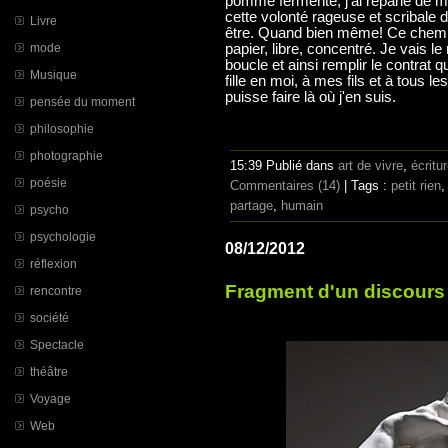
pomme fermenté, j'ai reparlé de m
cette volonté rageuse et scribale d
Livre
être. Quand bien même! Ce chemin j
mode
papier, libre, concentré. Je vais le
boucle et ainsi remplir le contrat qu
Musique
fille en moi, à mes fils et à tous l
puisse faire là où j'en suis.
pensée du moment
philosophie
photographie
15:39 Publié dans
art de vivre
,
écritu
poésie
Commentaires (14)
| Tags :
petit rien
partage
,
humain
psycho
psychologie
08/12/2012
réflexion
Fragment d'un discour
rencontre
société
Spectacle
théâtre
Voyage
Web