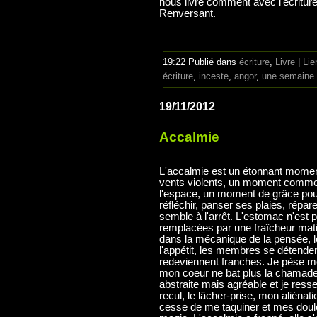
nous livre comment avec l'écriture 
Renversant.
19:22 Publié dans
écriture
,
Livre
|
Lie
écriture
,
inceste
,
angor
,
une semaine
19/11/2012
Accalmie
L'accalmie est un étonnant momen
vents violents, un moment comme
l'espace, un moment de grâce pour
réfléchir, panser ses plaies, répar
semble à l'arrêt. L'estomac n'est 
remplacées par une fraîcheur matin
dans la mécanique de la pensée, le
l'appétit, les membres se détenden
redeviennent franches. Je pèse m
mon coeur ne bat plus la chamade.
abstraite mais agréable et je res
recul, le lâcher-prise, mon alién
cesse de me taquiner et mes dou