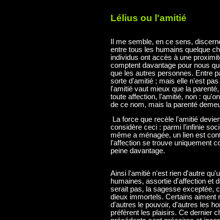
Lélius ou l'amitié
Il me semble, en ce sens, discern
entre tous les humains quelque cho
individus ont accès à une proximit
comptent davantage pour nous que
que les autres personnes. Entre p
sorte d'amitié ; mais elle n'est pa
l'amitié vaut mieux que la parenté,
toute affection, l'amitié, non : qu'on
de ce nom, mais la parenté demeu
La force que recèle l'amitié devient t
considère ceci : parmi l'infinie so
même a ménagée, un lien est contr
l'affection se trouve uniquement 
peine davantage.
Ainsi l'amitié n'est rien d'autre q
humaines, assortie d'affection et 
serait pas, la sagesse exceptée, 
dieux immortels. Certains aiment m
d'autres le pouvoir, d'autres les 
préfèrent les plaisirs. Ce dernier 