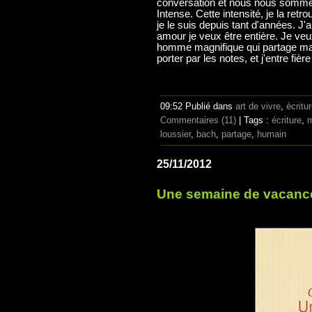
conversation et nous nous sommes l
Intense. Cette intensité, je la ret
je le suis depuis tant d'années. J'
amour je veux être entière. Je veux
homme magnifique qui partage ma v
porter par les notes, et j'entre f
09:52 Publié dans
art de vivre
,
écritu
Commentaires (11)
| Tags :
écriture
,
m
loussier
,
bach
,
partage
,
humain
25/11/2012
Une semaine de vacanc