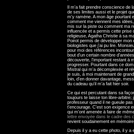
Il m'a fait prendre conscience de 
de ses limites aussi et le projet
m'y ramène. A mon âge pourtant et
comment me viennent mes idées, q
mis sur la piste ou comment ma ré
influencée et a permis cette pris
religieuse, Agatha Christie à sa m
Poirot permis de développer mon e
biologistes que j'ai pu lire. Mons
pour moi des références incontou
bout d'un certain nombre d'années o
découverte, l'important restant à 
progresser. Pourtant dans ce domai
Mistral qui m'a décomplexée et révé
je suis, à moi maintenant de grandi
loin, d'en donner davantage, messa
du cadeau qu'il m'a fait hier soir.
Ce qui est percutant dans sa façon de
toujours te laisse ton libre-arbitre;
professeur quand il ne gueule pas t
t'encourage. C'est son exigence e
qui m'ont amenée à faire de même,
lettre envoyée dans le cadre des
revient soudainement en mémoire e
Depuis il y a eu cette photo, il y a