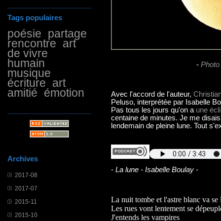
Tags populaires
poésie
partage
rencontre
art
de vivre
humain
-
Photo
musique
écriture
art
amitié
émotion
Avec l'accord de l'auteur,
Christia
Peluso, interprétée par Isabelle B
Pas tous les jours qu'on a
une écli
centaine de minutes. Je me disais 
lendemain de pleine lune. Tout s'e
Archives
-
La lune - Isabelle Boulay
-
2017-08
2017-07
La nuit tombe et l'astre blanc va se 
2015-11
Les rues vont lentement se dépeupl
2015-10
J'entends les vampires