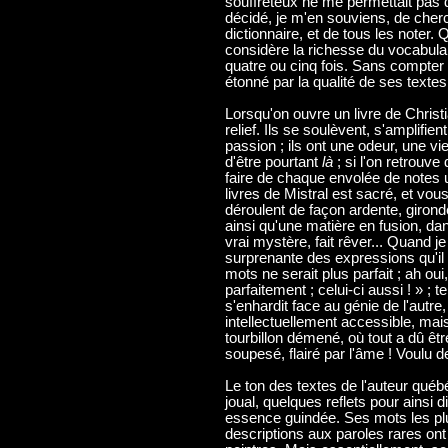
souffreteux ne me permettait pas d
décidé, je m'en souviens, de che
dictionnaire, et de tous les noter. Q
considère la richesse du vocabulair
quatre ou cinq fois. Sans compter
étonné par la qualité de ses textes
Lorsqu'on ouvre un livre de Christ
relief. Ils se soulèvent, s'amplifi
passion ; ils ont une odeur, une vi
d'être pourtant
là
; si l'on retrouv
faire de chaque envolée de notes
livres de Mistral est sacré, et vou
déroulent de façon ardente, girond
ainsi qu'une matière en fusion, d
vrai mystère, fait rêver... Quand j
surprenante des expressions qu'il 
mots ne serait plus parfait ; ah ou
parfaitement ; celui-ci aussi ! » ; t
s'enhardit face au génie de l'autre,
intellectuellement accessible, mais 
tourbillon démené, où tout a dû êtr
soupesé, flairé par l'âme ! Voulu de
Le ton des textes de l'auteur qué
joual, quelques reflets pour ainsi 
essence guindée. Ses mots les plus
descriptions aux paroles rares ont