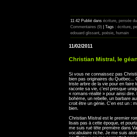
11:42 Publié dans
écriture
,
pensée d
Commentaires (9)
| Tags :
écriture
,
p
edouard glissant
,
poésie
,
humain
11/02/2011
Christian Mistral, le géan
Si vous ne connaissez pas Christi
bien pas originaires du Québec...
triste arbre de la vie pour en faire
raconte sa vie, c'est presque uniq
« romans-réalité » pour ainsi dir
bohème, un rebelle, un barbare au co
croit être un génie. C'en est un : m
bien.
Christian Mistral est le premier ro
lisais pas à cette époque, et pourt
me suis rué tête première dans V
vocabulaire riche. Je me suis alor