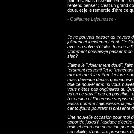
peintres. Mais essentiellement, son
l'entend penser ; c'est un grand co
doué, et je le remercie d'être ce qu'
-
Guillaume Lajeunesse
-
Je ne pouvais passer au travers d'u
joliment et lucidement écrit. Ce Gu
avec sa salve d'étoiles touche à l
Comment pouvais-je passer mon c
sien?
J'aime le "violemment doué", j'aime 
"crument ressenti "et le "tranchant
moi-même à la même lecture, sans
mais devenue depuis québécoise d
que ce nouvel ami: "si vous n'ave
vous n'êtes pas originaires du Qué
qu'on ne savait pas ça possible...u
l'occasion et l'heureuse surprise de
aussi, comme Lajeunesse, la jeune
car toujours pourtant si présente
Une nouvelle occasion pour moi de
apportée jusqu'à l'audace d'écrire
belle et heureuse occasion pour 
sensibilité, d'une rare présence, 