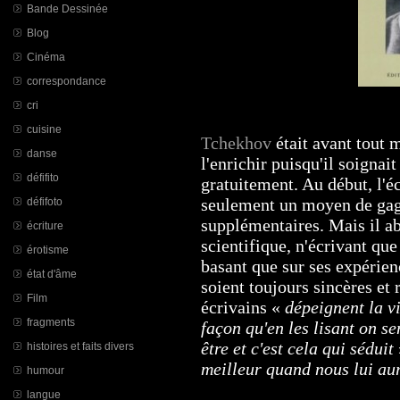
Bande Dessinée
Blog
Cinéma
correspondance
cri
cuisine
Tchekhov
était avant tout 
danse
l'enrichir puisqu'il soignai
défifito
gratuitement. Au début, l'éc
seulement un moyen de gag
défifoto
supplémentaires. Mais il ab
écriture
scientifique, n'écrivant que 
érotisme
basant que sur ses expérienc
état d'âme
soient toujours sincères et r
Film
écrivains «
dépeignent la vi
fragments
façon qu'en les lisant on s
être et c'est cela qui séduit
histoires et faits divers
meilleur quand nous lui au
humour
langue