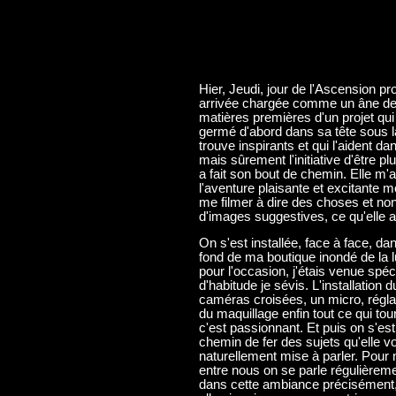
Hier, Jeudi, jour de l'Ascension p
arrivée chargée comme un âne de m
matières premières d'un projet qui l
germé d'abord dans sa tête sous la
trouve inspirants et qui l'aident
mais sûrement l'initiative d'être p
a fait son bout de chemin. Elle m'a
l'aventure plaisante et excitante m
me filmer à dire des choses et no
d'images suggestives, ce qu'elle a
On s'est installée, face à face, da
fond de ma boutique inondé de la 
pour l'occasion, j'étais venue spéci
d'habitude je sévis. L'installation
caméras croisées, un micro, régl
du maquillage enfin tout ce qui to
c'est passionnant. Et puis on s'es
chemin de fer des sujets qu'elle vo
naturellement mise à parler. Pour 
entre nous on se parle régulièreme
dans cette ambiance précisément, 