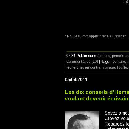
-
A
* Nouveau mot appris grâce à Christian.
07:31 Publié dans
écriture
,
pensée d
Commentaires (10)
| Tags :
écriture
,
recherche
,
rencontre
,
voyage
,
fouille
05/04/2011
Les dix conseils d'Hemi
voulant devenir écrivain
Soyez amo
Crevez-vous
Regardez l