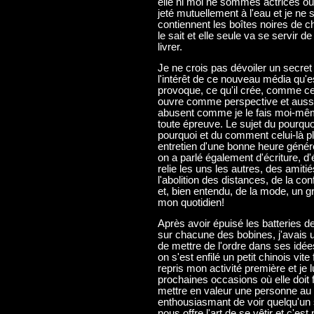
elle ni moi ne sommes actrices ou
jeté mutuellement à l'eau et je ne
contiennent les boîtes noires de c
le sait et elle seule va se servir d
livrer.
Je ne crois pas dévoiler un secret
l'intérêt de ce nouveau média qu'est
provoque, ce qu'il crée, comme ce
ouvre comme perspective et aussi
abusent comme je le fais moi-même
toute épreuve. Le sujet du pourqu
pourquoi et du comment celui-là pl
entretien d'une bonne heure gén
on a parlé également d'écriture, d
relie les uns les autres, des amitié
l'abolition des distances, de la co
et, bien entendu, de la mode, un 
mon quotidien!
Après avoir épuisé les batteries d
sur chacune des bobines, j'avais u
de mettre de l'ordre dans ses idé
on s'est enfilé un petit chinois vite
repris mon activité première et je 
prochaines occasions où elle doit fa
mettre en valeur une personne au 
enthousiasmant de voir quelqu'un 
nous offre l'art de se vêtir et c'est