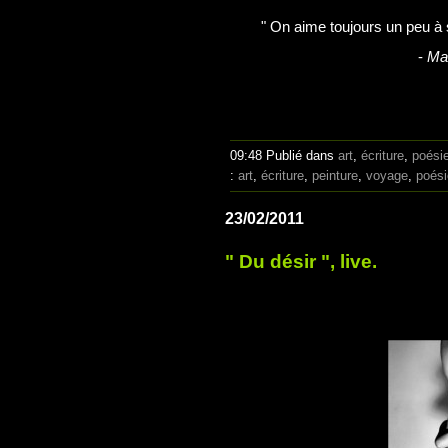
" On aime toujours un peu à s
-
Ma
09:48 Publié dans
art
,
écriture
,
poési
:
art
,
écriture
,
peinture
,
voyage
,
poési
23/02/2011
" Du désir ", live.