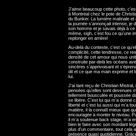
J'aime beaucoup cette photo, c'est 
à Montréal chez le pote de Christ
du Bunker. La lumière matinale et 
la journée s'annonçait intense, j
son homme et je savais déjà à ce 
même, sigh, c'est fou ce qu'une i
replonger en arrière!
Au-delà du contexte, c'est ce qu'
complicité, cette tendresse, ce res
densité de cet amour qui nous unit,
construite par-delà les océans a
sincères s'apprivoisant et s'éprena
dit et ce que ma main exprime et to
lui.
J'ai tant reçu de Christian Mistral
pensées qu'elles sont devenues mi
tellement bousculée et poussée 
se libère. C'est lui qui m'a donné 
liberté et c'est lui aussi qui m'a t
matière, il la connaît mieux que q
encouragée à monter le niveau. Pat
il m'a soutenue back stage, m'a en
bien le faire avec son mordant lége
plus d'un commentaire, tout cela a
présence quasi quotidienne. Grâce 