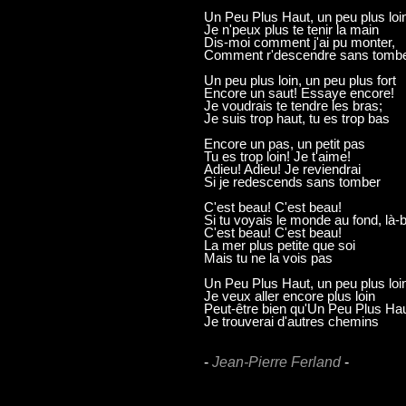
Un Peu Plus Haut, un peu plus loi
Je n'peux plus te tenir la main
Dis-moi comment j'ai pu monter,
Comment r'descendre sans tomb
Un peu plus loin, un peu plus fort
Encore un saut! Essaye encore!
Je voudrais te tendre les bras;
Je suis trop haut, tu es trop bas
Encore un pas, un petit pas
Tu es trop loin! Je t'aime!
Adieu! Adieu! Je reviendrai
Si je redescends sans tomber
C'est beau! C'est beau!
Si tu voyais le monde au fond, là-
C'est beau! C'est beau!
La mer plus petite que soi
Mais tu ne la vois pas
Un Peu Plus Haut, un peu plus loi
Je veux aller encore plus loin
Peut-être bien qu'Un Peu Plus Hau
Je trouverai d'autres chemins
-
Jean-Pierre Ferland
-