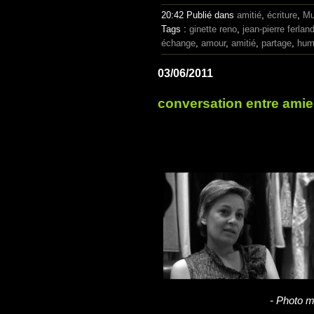
20:42 Publié dans
amitié
,
écriture
,
Mu
Tags :
ginette reno
,
jean-pierre ferlan
échange
,
amour
,
amitié
,
partage
,
hum
03/06/2011
conversation entre ami
- Photo m