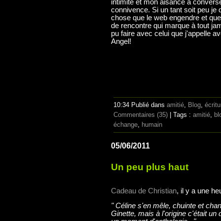
intimité et mon aisance à converse
connivence. Si un tant soit peu je
chose que le web engendre et que 
de rencontre qui marque à tout ja
pu faire avec celui que j'appelle 
Angel!
10:34 Publié dans
amitié
,
Blog
,
écritu
Commentaires (35)
| Tags :
amitié
,
bl
échange
,
humain
05/06/2011
Un peu plus haut
Cadeau de Christian
, il y a une h
" Céline s'en mêle, chuinte et chan
Ginette, mais à l'origine c'était 