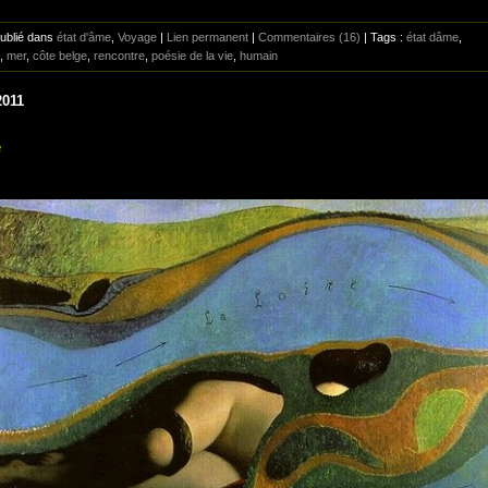
Publié dans
état d'âme
,
Voyage
|
Lien permanent
|
Commentaires (16)
| Tags :
état dâme
,
,
mer
,
côte belge
,
rencontre
,
poésie de la vie
,
humain
2011
e