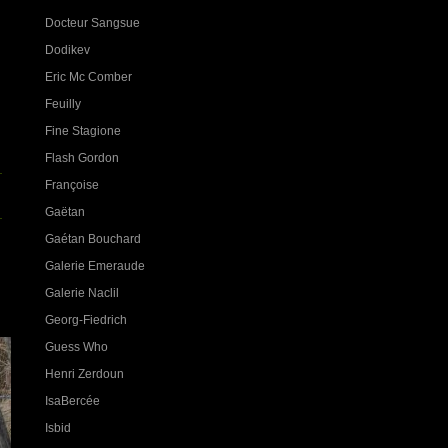
Docteur Sangsue
Dodikev
Eric Mc Comber
Feuilly
Fine Stagione
Flash Gordon
Françoise
Gaëtan
Gaétan Bouchard
Galerie Emeraude
Galerie Naclil
Georg-Fiedrich
Guess Who
Henri Zerdoun
IsaBercée
Isbid