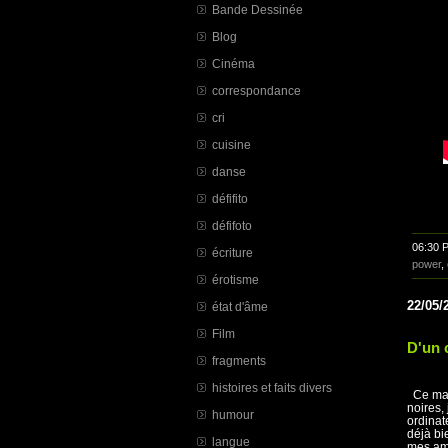
Bande Dessinée
Blog
Cinéma
correspondance
cri
cuisine
danse
défifito
défifoto
06:30 
écriture
power
,
érotisme
22/05/
état d'âme
Film
D'un c
fragments
histoires et faits divers
Ce mati
noires,
humour
ordinat
déjà bi
langue
mes ami