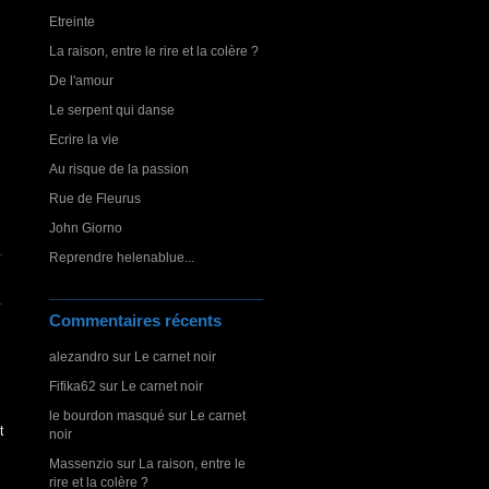
Etreinte
La raison, entre le rire et la colère ?
De l'amour
Le serpent qui danse
Ecrire la vie
Au risque de la passion
Rue de Fleurus
John Giorno
Reprendre helenablue...
Commentaires récents
alezandro
sur
Le carnet noir
Fifika62
sur
Le carnet noir
le bourdon masqué
sur
Le carnet
t
noir
Massenzio
sur
La raison, entre le
rire et la colère ?