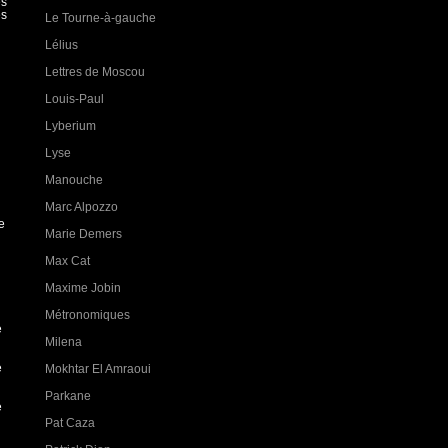
es
es
Le Tourne-à-gauche
Lélius
Lettres de Moscou
Louis-Paul
Lyberium
Lyse
Manouche
Marc Alpozzo
e
Marie Demers
Max Cat
Maxime Jobin
Métronomiques
e
Milena
e
Mokhtar El Amraoui
Parkane
e
Pat Caza