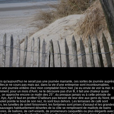
is qu'aujourd'hui ne serait pas une journée marrante, ces sortes de journée auprès
les je ne cours pas mais qui, dans la vie d'une entreprise sont incontournables,
 une journée entière chez mon comptable! Alors hier, j'ai eu envie de voir la mer. Ic
ment, pour un mois d'Avril, ne te découvre pas d'un fil, il fait une chaleur quasi
e, on approche encore ce matin des 25°, du presque jamais vu à cette période de
. Ayo, Ayo! Il faut en profiter! D'ailleurs pas besoin de leur dire aux gens du Nord, d
soleil pointe le bout de son nez, ils sont tous dehors. Les terrasses de café sont
, les lunettes de soleil foisonnent, les fontaines sont prises d'assaut et les grande
sauvages habituellement désertes de la côte se remplissent de maillots de bains
lores, de ballons, de cerf-volants, de promeneurs casquettés ou plus élégants avec