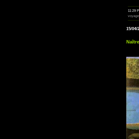
11:29 
voyage
15/04/
Naîtr