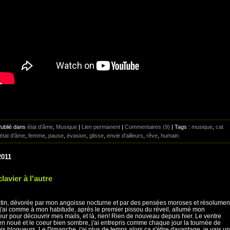
Publié dans
état d'âme
,
Musique
|
Lien permanent
|
Commentaires (9)
| Tags :
musique
,
cat
état d'âme
,
femme
,
pause
,
évasion
,
glisse
,
envie d'ailleurs
,
rêve
,
humain
2011
lavier à l'autre
n, dévorée par mon angoisse nocturne et par des pensées moroses et résolumen
 j'ai comme à mon habitude, après le premier pissou du réveil, allumé mon
eur pour découvrir mes mails, et là, rien! Rien de nouveau depuis hier. Le ventre
en noué et le coeur bien sombre, j'ai entrepris comme chaque jour la tournée de
s blogueurs. Le Dimanche, j'ai plus de temps alors ça s'étire davantage, je vais un