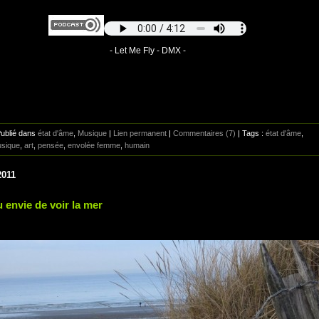
- Let Me Fly - DMX -
Publié dans
état d'âme
,
Musique
|
Lien permanent
|
Commentaires (7)
| Tags :
état d'âme
,
sique
,
art
,
pensée
,
envolée femme
,
humain
2011
u envie de voir la mer