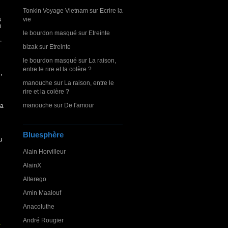
Tonkin Voyage Vietnam
sur
Ecrire la
s
vie
u
le bourdon masqué
sur
Etreinte
,
bizak
sur
Etreinte
le bourdon masqué
sur
La raison,
entre le rire et la colère ?
,
manouche
sur
La raison, entre le
rire et la colère ?
manouche
sur
De l'amour
la
Bluesphère
u
Alain Horvilleur
AlainX
Alterego
Amin Maalouf
Anacoluthe
André Rougier