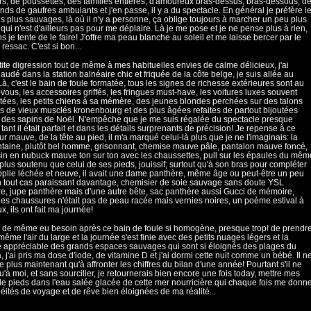
rs, de poussettes, des familles entières, d'amoureux bras-dessus, bras-dessous, d
ds de gaufres ambulants et j'en passe, il y a du spectacle. En général je préfère l
es plus sauvages, là où il n'y a personne, ça oblige toujours à marcher un peu plus
e qui n'est d'ailleurs pas pour me déplaire. Là je me pose et je ne pense plus à rien,
s je tente de le faire! J'offre ma peau blanche au soleil et me laisse bercer par le
 ressac. C'est si bon...
tite digression tout de même à mes habituelles envies de calme délicieux, j'ai
udé dans la station balnéaire chic et friquée de la côte belge, je suis allée au
Là, c'est le bain de foule formatée, tous les signes de richesse extérieures sont au
vous, les accessoires griffés, les fringues must-have, les voitures luxes souvent
ées, les petits chiens à sa mémère, des jeunes blondes perchées sur des talons
s de vieux musclés kronenbourg et des plus âgées refaites de partout bijoutées
des sapins de Noël. N'empêche que je me suis régalée du spectacle presque
 tant il était parfait et dans les détails surprenants de précision! Je repense à ce
r mauve, de la tête au pied, il m'a marqué celui-là plus que je ne l'imaginais: la
taine, plutôt bel homme, grisonnant, chemise mauve pâle, pantalon mauve foncé,
n en nubuck mauve ton sur ton avec les chaussettes, pull sur les épaules du mêm
lus soutenu que celui de ses pieds, jouissif; surtout qu'à son bras pour compléter
plie léchée et neuve, il avait une dame panthère, même âge ou peut-être un peu
n tout cas paraissant davantage, chemisier de soie sauvage sans doute YSL
e, jupe panthère mais d'une autre bête, sac panthère aussi Gucci de mémoire,
les chaussures n'était pas de peau racée mais vernies noires, un poème estival à
x, ils ont fait ma journée!
ut de même eu besoin après ce bain de foule si homogène, presque trop! de prendr
ême l'air du large et la journée s'est finie avec des petits nuages légers et la
e appréciable des grands espaces sauvages qui sont si éloignés des plages du
à, j'ai pris ma dose d'iode, de vitamine D et j'ai dormi cette nuit comme un bébé. Il n
e plus maintenant qu'à affronter les chiffres du bilan d'une année! Pourtant s'il ne
qu'à moi, et sans sourciller, je retournerais bien encore une fois today, mettre mes
de pieds dans l'eau salée glacée de cette mer nourricière qui chaque fois me donn
léités de voyage et de rêve bien éloignées de ma réalité...