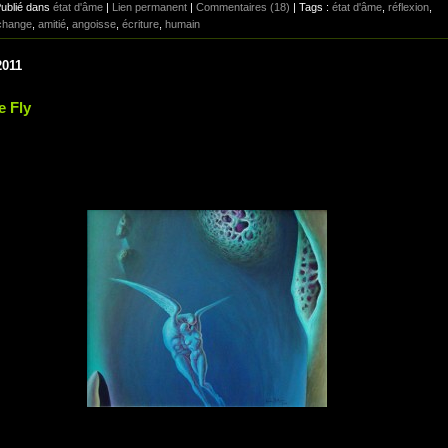
Publié dans
état d'âme
|
Lien permanent
|
Commentaires (18)
| Tags :
état d'âme
,
réflexion
,
change
,
amitié
,
angoisse
,
écriture
,
humain
2011
e Fly