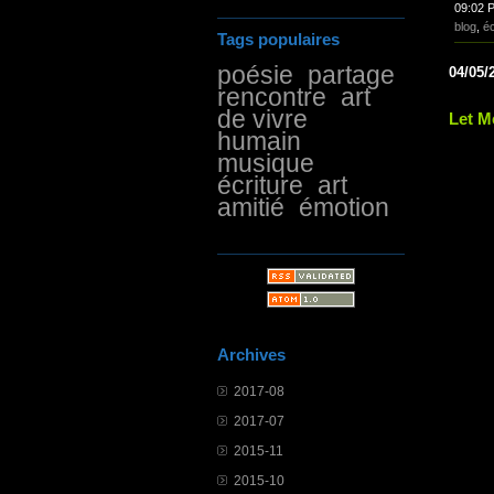
09:02 
blog
,
é
Tags populaires
poésie
partage
04/05/
rencontre
art
de vivre
Let M
humain
musique
écriture
art
amitié
émotion
Archives
2017-08
2017-07
2015-11
2015-10