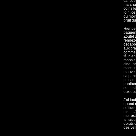
canotie
marchan
coins l
loin, c
du moin
bruit du
Hier pe
baguena
Zoute! 
rendez-
décapot
aux bra
comme 
félinien
monsieu
cinquan
mocassi
mauve p
sa pano
plus, e
panthèr
seules 
eux deu
J'ai to
quand m
solitud
midi. L
me rest
tenait 
doigts 
des vel