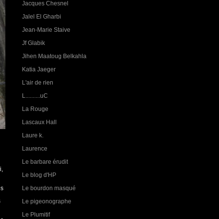
Jacques Chesnel
Jalel El Gharbi
Jean-Marie Staive
Jf Glabik
Jihen Maatoug Belkahla
Katia Jaeger
L'air de rien
L..........uC
La Rouge
Lascaux Hall
Laure k.
Laurence
Le barbare érudit
i,
Le blog d'HP
ès
Le bourdon masqué
s
Le pigeonographe
Le Plumitif