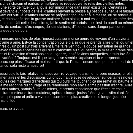
s chez chacun et parfois je m'attarde, je redécouvre, je relis des vieilles notes,
ne sorte de rituel qui a toute son importance dans mon existence. Certains se
 devant leur poste de télé, d'autres ouvrent la presse au petit déjeuner, je le faisai
vant cet outil là; d'autres encore se préparent pour aller à la messe, ou se rendre a
 certains enfin font la grasse matinée. Mon plaisir, à moi est de faire la tournée des
omme on fait celle des bistrots, j'ai le sentiment parfois que c'est du pareil au même
te de contacts, d'échanges, de stimulations, d'écoutes sans danger par contre
 la gueule de bois.
'ai mesuré une fois de plus l'impact qu'a sur moi ce genre de voyage d'un clavier à
, d'âme à âme. Est-ce la concentration ou le plaisir que je prends à lire untel ou untel
rires qu'un post sur trois arrivent à me faire venir ou la douce sensation de grande
é avec certains et certaines qui s'est construite au fil du temps, la mise en branle des
s et l'explosion d'émotions en tout genre, les réflexions auxquelles je suis invitée
et variées? Toujours est-il que l'angoisse semble s'apaiser et la vie reprendre un
eaucoup plus efficace et moins nocif que le Prozac, encore que pour ce qui est de 
nce, cela reste à mesurer!
aussi et je le fais relativement souvent re-voyager dans mon propre espace, je relis
mentaires et les discussions qui ont pu naître et se développer sur certaines notes
 toutes ces marques d'affections qui toujours me touchent, ça me remet du baume a
ça me redonne du courage et ça renouvelle mon envie et ma passion d'écrire. A lire
s des autres, parfois à lire les miens, je prends conscience que l'écriture est un
nt transmetteur et transmutateur, aphrodisiaque, jouissif, énergisant, stimulant. Je
 requinquée et prête à vivre plus sereine et plus créative cette longue journée
ensoleillée.
manche à vous!