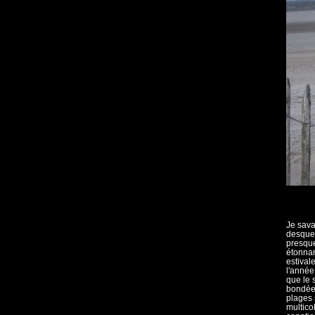
Je sava
desquel
presque
étonnam
estival
l'année
que le 
bondées
plages 
multico