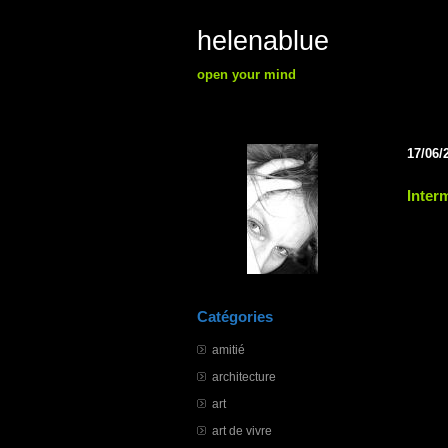
helenablue
open your mind
17/06/
Inter
Catégories
amitié
architecture
art
art de vivre