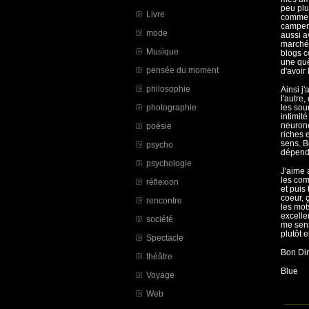
peu plu
Livre
comme u
campent
mode
aussi a
marché,
Musique
blogs c
une quê
pensée du moment
d'avoir
philosophie
Ainsi j
l'autre
photographie
les sou
intimit
neurone
poésie
riches 
sens. B
psycho
dépenda
psychologie
J'aime 
les com
réflexion
et puis
coeur, 
rencontre
les mot
excelle
société
me sens
plutôt 
Spectacle
Bon Di
théâtre
Blue
Voyage
Web